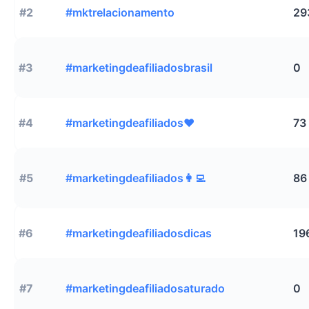
#2
#mktrelacionamento
29
#3
#marketingdeafiliadosbrasil
0
#4
#marketingdeafiliados❤️
73
#5
#marketingdeafiliados👩‍💻
86
#6
#marketingdeafiliadosdicas
19
#7
#marketingdeafiliadosaturado
0