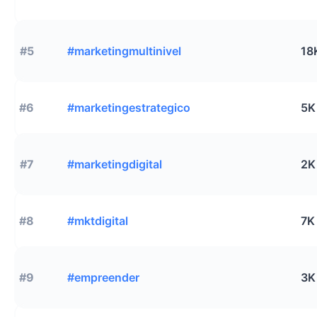
#5
#marketingmultinivel
18
#6
#marketingestrategico
5K
#7
#marketingdigital
2K
#8
#mktdigital
7K
#9
#empreender
3K