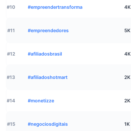
#10
#empreendertransforma
4K
#11
#empreendedores
5K
#12
#afiliadosbrasil
4K
#13
#afiliadoshotmart
2K
#14
#monetizze
2K
#15
#negociosdigitais
1K