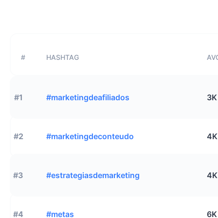
#
HASHTAG
AVG
#1
#marketingdeafiliados
3K
#2
#marketingdeconteudo
4K
#3
#estrategiasdemarketing
4K
#4
#metas
6K