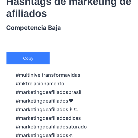
Hashtags de marketing de
afiliados
Competencia Baja
Copy
#multiniveltransformavidas
#mktrelacionamento
#marketingdeafiliadosbrasil
#marketingdeafiliados❤️
#marketingdeafiliados👩‍💻
#marketingdeafiliadosdicas
#marketingdeafiliadosaturado
#marketingdeafiliados🏃