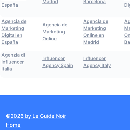
Madrid
Barcelona
España
Di
Agencia de
Agencia de
Ag
Agencia de
Marketing
Marketing
Ma
Marketing
Digital en
Online en
On
Online
España
Madrid
Ba
Agenzia di
Influencer
Influencer
Influencer
Agency Spain
Agency Italy
Italia
©2026 by Le Guide Noir
Home