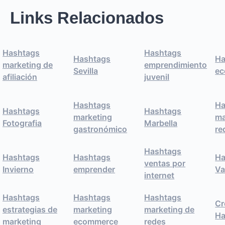
Links Relacionados
Hashtags
Hashtags
Hashtags
Ha
marketing de
emprendimiento
Sevilla
e
afiliación
juvenil
Hashtags
Ha
Hashtags
Hashtags
marketing
ma
Fotografia
Marbella
gastronómico
re
Hashtags
Hashtags
Hashtags
Ha
ventas por
Invierno
emprender
Va
internet
Hashtags
Hashtags
Hashtags
Cr
estrategias de
marketing
marketing de
Ha
marketing
ecommerce
redes