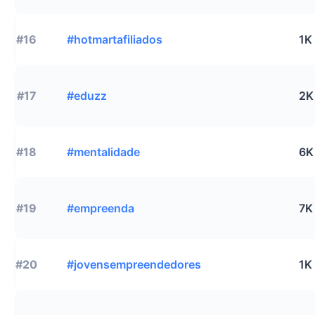
#16
#hotmartafiliados
1K
#17
#eduzz
2K
#18
#mentalidade
6K
#19
#empreenda
7K
#20
#jovensempreendedores
1K