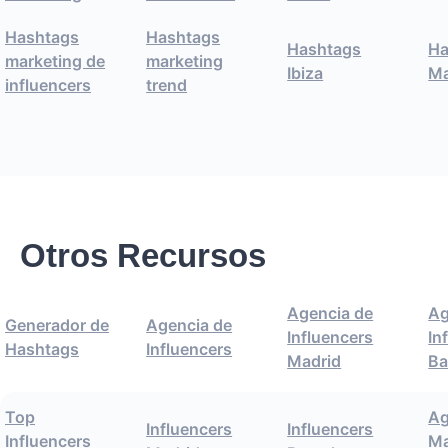
Hashtags
Hashtags
Hashtags
Ha
marketing de
marketing
Ibiza
Ma
influencers
trend
Otros Recursos
Agencia de
Ag
Generador de
Agencia de
Influencers
In
Hashtags
Influencers
Madrid
Ba
Top
Ag
Influencers
Influencers
Influencers
Ma