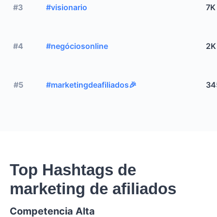
#3
#visionario
7K
#4
#negóciosonline
2K
#5
#marketingdeafiliados🎉
34
Top Hashtags de
marketing de afiliados
Competencia Alta