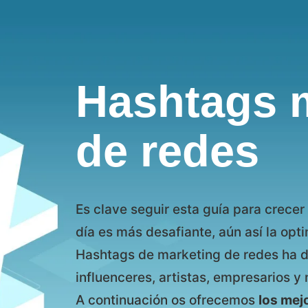
Hashtags 
de redes
Es clave seguir esta guía para crece
día es más desafiante, aún así la opti
Hashtags de marketing de redes ha d
influenceres, artistas, empresarios y 
A continuación os ofrecemos
los mej