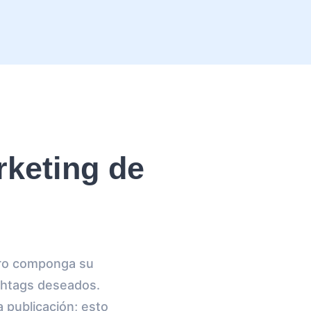
keting de
ero componga su
ashtags deseados.
 publicación; esto