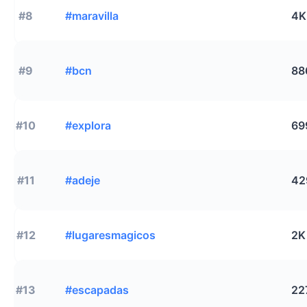
#8
#maravilla
4K
#9
#bcn
88
#10
#explora
69
#11
#adeje
42
#12
#lugaresmagicos
2K
#13
#escapadas
22