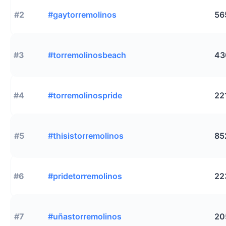
#2
#gaytorremolinos
56
#3
#torremolinosbeach
43
#4
#torremolinospride
22
#5
#thisistorremolinos
85
#6
#pridetorremolinos
22
#7
#uñastorremolinos
20