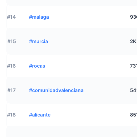
#14
#malaga
93
#15
#murcia
2K
#16
#rocas
73
#17
#comunidadvalenciana
54
#18
#alicante
85