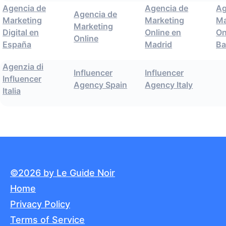
Agencia de
Agencia de
Ag
Agencia de
Marketing
Marketing
Ma
Marketing
Digital en
Online en
On
Online
España
Madrid
Ba
Agenzia di
Influencer
Influencer
Influencer
Agency Spain
Agency Italy
Italia
©2026 by Le Guide Noir
Home
Privacy Policy
Terms of Service