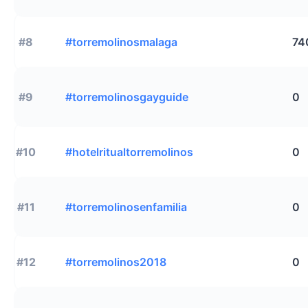
#8
#torremolinosmalaga
74
#9
#torremolinosgayguide
0
#10
#hotelritualtorremolinos
0
#11
#torremolinosenfamilia
0
#12
#torremolinos2018
0