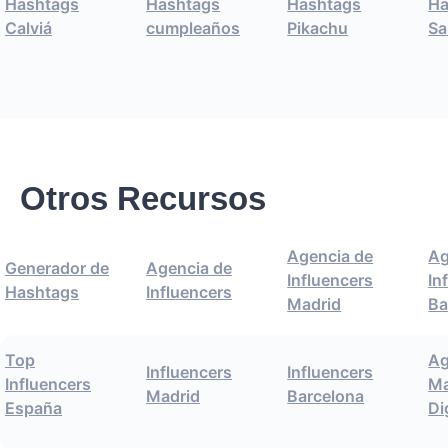
Hashtags
Hashtags
Hashtags
Ha
Calviá
cumpleaños
Pikachu
Sa
Otros Recursos
Agencia de
Ag
Generador de
Agencia de
Influencers
In
Hashtags
Influencers
Madrid
Ba
Top
Ag
Influencers
Influencers
Influencers
Ma
Madrid
Barcelona
España
Di