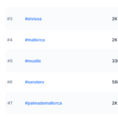
#3
#eivissa
2K
#4
#mallorca
2K
#5
#muelle
33
#6
#sendero
56
#7
#palmademallorca
2K