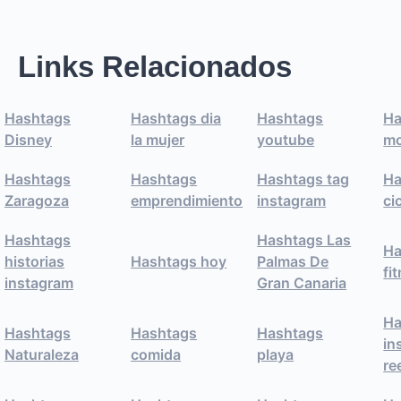
Links Relacionados
Hashtags
Hashtags dia
Hashtags
Ha
Disney
la mujer
youtube
mo
Hashtags
Hashtags
Hashtags tag
Ha
Zaragoza
emprendimiento
instagram
ci
Hashtags
Hashtags Las
Ha
historias
Hashtags hoy
Palmas De
fi
instagram
Gran Canaria
Ha
Hashtags
Hashtags
Hashtags
in
Naturaleza
comida
playa
re