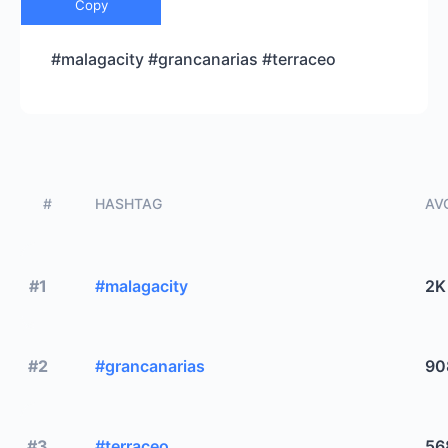
Copy
#malagacity #grancanarias #terraceo
#
HASHTAG
AVG
#1
#malagacity
2K
#2
#grancanarias
90
#3
#terraceo
56