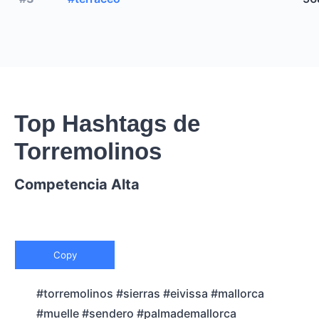
Top Hashtags de
Torremolinos
Competencia Alta
Copy
#torremolinos #sierras #eivissa #mallorca
#muelle #sendero #palmademallorca