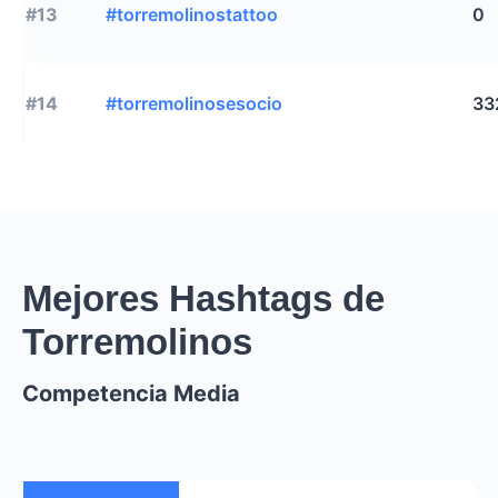
#13
#torremolinostattoo
0
#14
#torremolinosesocio
33
Mejores Hashtags de
Torremolinos
Competencia Media