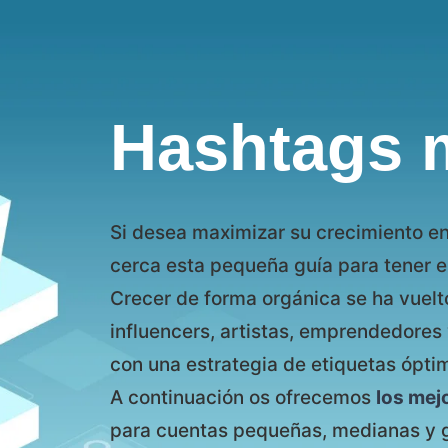
Hashtags 
Si desea maximizar su crecimiento en
cerca esta pequeña guía para tener el
Crecer de forma orgánica se ha vuel
influencers, artistas, emprendedores
con una estrategia de etiquetas ópti
A continuación os ofrecemos
los mej
para cuentas pequeñas, medianas y 