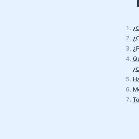
¿C
¿C
¿P
Qu
¿C
H
M
T