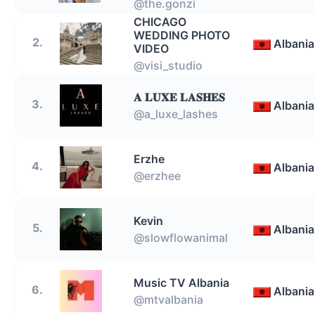
@the.gonzi
CHICAGO
WEDDING PHOTO
2.
Albania
VIDEO
@visi_studio
𝐀 𝐋𝐔𝐗𝐄 𝐋𝐀𝐒𝐇𝐄𝐒
3.
Albania
@a_luxe_lashes
Erzhe
4.
Albania
@erzhee
Kevin
5.
Albania
@slowflowanimal
Music TV Albania
6.
Albania
@mtvalbania