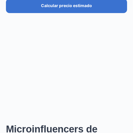
Calcular precio estimado
PRECIO ESTIMADO
€36.4K – €43.7K
EUR
GBP
USD
NOK
SEK
DKK
Creator
puede cobrar desde
0
por
0 posts and 0 stories
.
Creator
puede llegar a un reach de
0
followers, crear
.
0
REACH ESTIMADO
0
0
IMPRESIONES POR LA
IMPRESIONES POR EL
HISTORIA
POST
Microinfluencers de