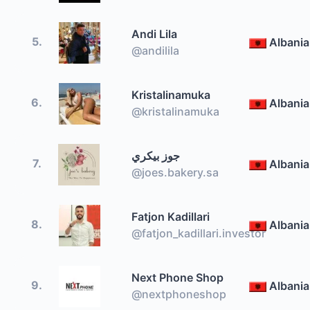
Andi Lila
5.
Albania
@andilila
Kristalinamuka
6.
Albania
@kristalinamuka
جوز بيكري
7.
Albania
@joes.bakery.sa
Fatjon Kadillari
8.
Albania
@fatjon_kadillari.investor
Next Phone Shop
9.
Albania
@nextphoneshop