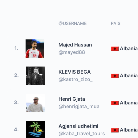
@USERNAME
PAÍS
Majed Hassan
1.
Albania
@mayed88
KLEVIS BEGA
2.
Albania
@kastro_zizo_
Henri Gjata
3.
Albania
@henrigjata_mua
Agjensi udhetimi
4.
Albania
@kaba_travel_tours