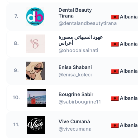
Dental Beauty
Tirana
7.
Albania
@dentalandbeautytirana
عهود السيهاتي مصورة
أعراس
8.
Albania
@ohoodalsaihati
Enisa Shabani
9.
Albania
@enisa_koleci
Bougrine Sabir
10.
Albania
@sabirbougrine11
Vive Cumaná
11.
Albania
@vivecumana