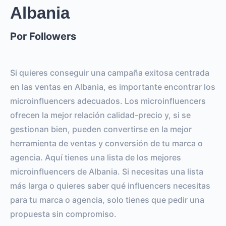
Albania
0
0
SEGUIDORES
TOTAL INTERACTIONS
Por Followers
0%
vs.
0%
ENGAGEMENT RATE
VS BENCHMARK
Si quieres conseguir una campaña exitosa centrada
en las ventas en Albania, es importante encontrar los
microinfluencers adecuados. Los microinfluencers
ofrecen la mejor relación calidad-precio y, si se
gestionan bien, pueden convertirse en la mejor
herramienta de ventas y conversión de tu marca o
agencia. Aquí tienes una lista de los mejores
microinfluencers de Albania. Si necesitas una lista
más larga o quieres saber qué influencers necesitas
para tu marca o agencia, solo tienes que pedir una
propuesta sin compromiso.