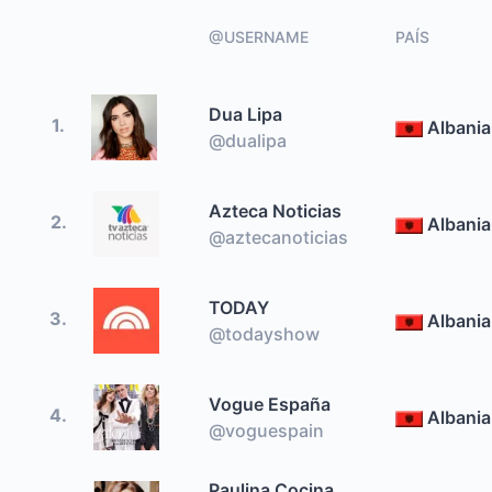
@USERNAME
PAÍS
Dua Lipa
1.
Albania
@dualipa
Azteca Noticias
2.
Albania
@aztecanoticias
TODAY
3.
Albania
@todayshow
Vogue España
4.
Albania
@voguespain
Paulina Cocina