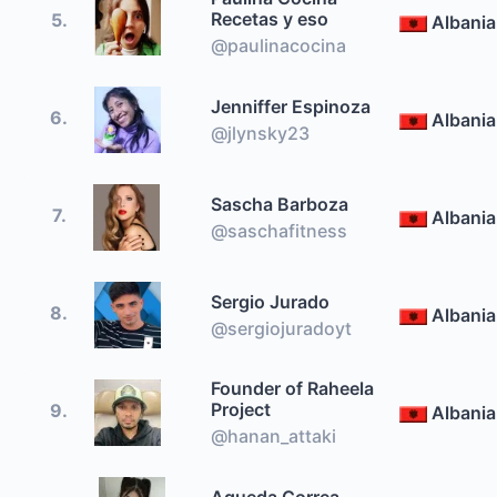
Recetas y eso
5.
Albania
@paulinacocina
Jenniffer Espinoza
6.
Albania
@jlynsky23
Sascha Barboza
7.
Albania
@saschafitness
Sergio Jurado
8.
Albania
@sergiojuradoyt
Founder of Raheela
Project
9.
Albania
@hanan_attaki
Agueda Correa