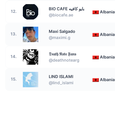
BIO CAFE بايو كافيه
12.
Albania
@biocafe.ae
Maxi Salgado
13.
Albania
@maximi.g
𝔇𝔢𝔞𝔱𝔥 𝔑𝔬𝔱𝔢 𝔉𝔞𝔫𝔰
14.
Albania
@deathnotearg
LIND ISLAMI
15.
Albania
@lind_islami