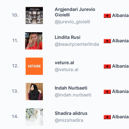
Argjendari Jurevio
Gioielli
10.
Albania
@jurevio_gioielli
Lindita Rusi
11.
Albania
@beautycenterlinda
veture.al
12.
Albania
@veture.al
Indah Nurbaeti
13.
Albania
@indah.nurbaeti
Shadira alidrus
14.
Albania
@mizshadira