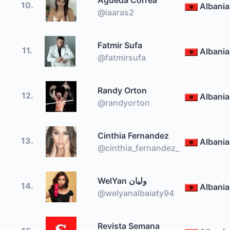
10.
Albania
@iaaras2
Fatmir Sufa
11.
Albania
@fatmirsufa
Randy Orton
12.
Albania
@randyorton
Cinthia Fernandez
13.
Albania
@cinthia_fernandez_
WelYan وليان
14.
Albania
@welyanalbaiaty94
Revista Semana