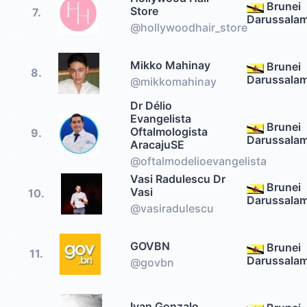
Brunei
Store
7.
Darussala
@hollywoodhair_store
Mikko Mahinay
Brunei
8.
Darussala
@mikkomahinay
Dr Délio
Evangelista
Brunei
Oftalmologista
9.
Darussala
AracajuSE
@oftalmodelioevangelista
Vasi Radulescu Dr
Brunei
Vasi
10.
Darussala
@vasiradulescu
GOVBN
Brunei
11.
Darussala
@govbn
Ivan Gonzalo