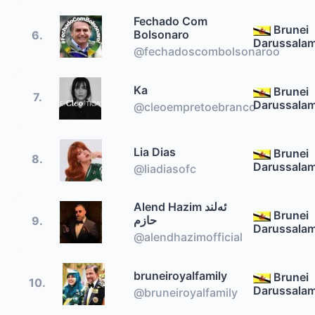
Fechado Com
Brunei
Bolsonaro
6.
Darussala
@fechadoscombolsonaroo
Ka
Brunei
7.
Darussala
@cleoempretoebranco
Lia Dias
Brunei
8.
Darussala
@liadiasofc
Alend Hazim ئەلند
Brunei
حازم
9.
Darussala
@alendhazimofficial
bruneiroyalfamily
Brunei
10.
Darussala
@bruneiroyalfamily