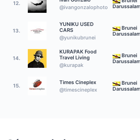
Brunei
12.
Darussala
@ivangonzalophoto
YUNIKU USED
Brunei
CARS
13.
Darussala
@yunikubrunei
KURAPAK Food
Brunei
Travel Living
14.
Darussala
@kurapak
Times Cineplex
Brunei
15.
Darussala
@timescineplex