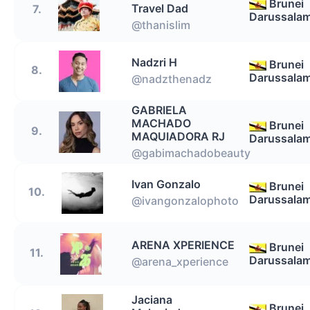
Brunei
Travel Dad
7.
Darussala
@thanislim
Nadzri H
Brunei
8.
Darussala
@nadzthenadz
GABRIELA
MACHADO
Brunei
9.
MAQUIADORA RJ
Darussala
@gabimachadobeauty
Ivan Gonzalo
Brunei
10.
Darussala
@ivangonzalophoto
ARENA XPERIENCE
Brunei
11.
Darussala
@arena_xperience
Jaciana
Brunei