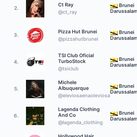
Ct Ray
Brunei
2.
Darussala
@ct_ray
Pizza Hut Brunei
Brunei
3.
Darussala
@pizzahutbrunei
TSI Club Oficial
Brunei
TurboStock
4.
Darussala
@tsiclub
Michele
Brunei
Albuquerque
5.
Darussala
@eleviosaenaoleviosa
Lagenda Clothing
Brunei
And Co
6.
Darussala
@lagenda_clothing
Hollywood Hair