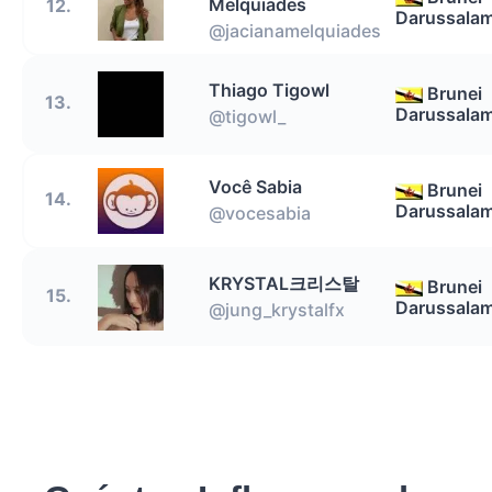
Melquiades
12.
Darussala
@jacianamelquiades
Thiago Tigowl
Brunei
13.
Darussala
@tigowl_
Você Sabia
Brunei
14.
Darussala
@vocesabia
KRYSTAL크리스탈
Brunei
15.
Darussala
@jung_krystalfx