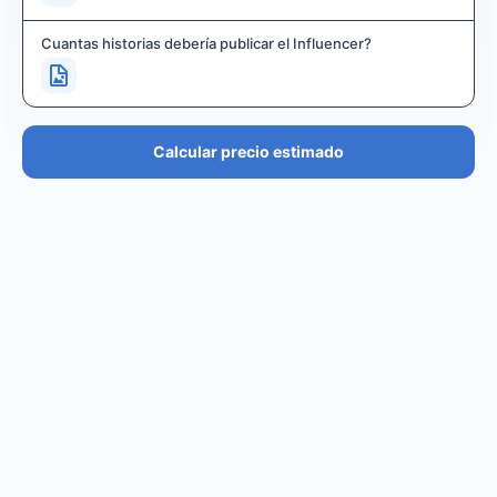
Cuantas historias debería publicar el Influencer?
Calcular precio estimado
PRECIO ESTIMADO
€36.4K – €43.7K
EUR
GBP
USD
NOK
SEK
DKK
Creator
puede cobrar desde
0
por
0 posts and 0 stories
.
Creator
puede llegar a un reach de
0
followers, crear
.