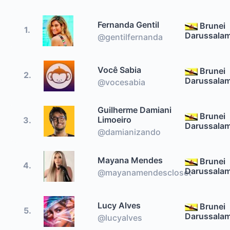
Fernanda Gentil
Brunei
1.
Darussala
@gentilfernanda
Você Sabia
Brunei
2.
Darussala
@vocesabia
Guilherme Damiani
Brunei
Limoeiro
3.
Darussala
@damianizando
Mayana Mendes
Brunei
4.
Darussala
@mayanamendescloset
Lucy Alves
Brunei
5.
Darussala
@lucyalves