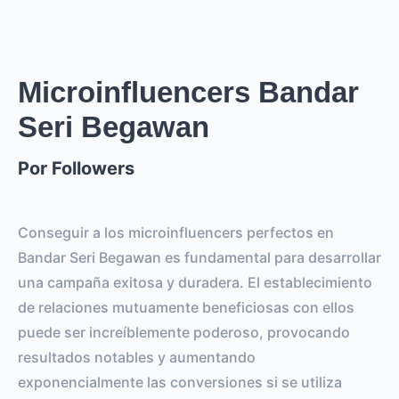
0
REACH ESTIMADO
0
0
IMPRESIONES POR LA
IMPRESIONES POR EL
HISTORIA
POST
Microinfluencers Bandar
Seri Begawan
0
0
SEGUIDORES
TOTAL INTERACTIONS
Por Followers
0%
vs.
0%
ENGAGEMENT RATE
VS BENCHMARK
Conseguir a los microinfluencers perfectos en
Bandar Seri Begawan es fundamental para desarrollar
una campaña exitosa y duradera. El establecimiento
de relaciones mutuamente beneficiosas con ellos
puede ser increíblemente poderoso, provocando
resultados notables y aumentando
exponencialmente las conversiones si se utiliza