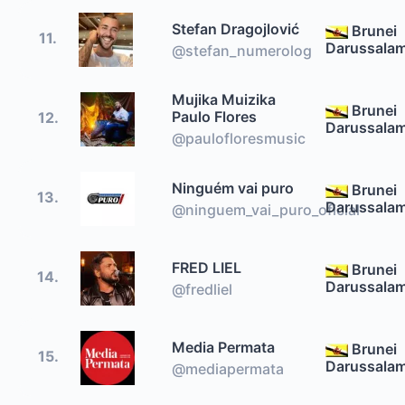
Stefan Dragojlović
Brunei
11.
Darussala
@stefan_numerolog
Mujika Muizika
Brunei
Paulo Flores
12.
Darussala
@paulofloresmusic
Ninguém vai puro
Brunei
13.
Darussala
@ninguem_vai_puro_oficial
FRED LIEL
Brunei
14.
Darussala
@fredliel
Media Permata
Brunei
15.
Darussala
@mediapermata