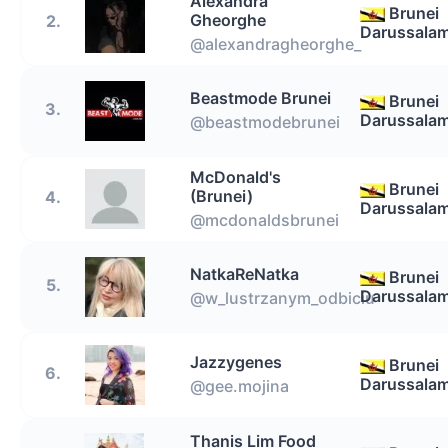
Alexandra
Brunei
Gheorghe
2.
Darussala
@alexandragheorghe_
Beastmode Brunei
Brunei
3.
Darussala
@beastmodebrunei
McDonald's
Brunei
(Brunei)
4.
Darussala
@mcdonaldsbrunei
NatkaReNatka
Brunei
5.
Darussala
@w_lustrzanym_odbiciu
Jazzygenes
Brunei
6.
Darussala
@gee.mojina
Thanis Lim Food