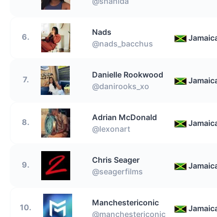
@shanida
Nads
6.
Jamaic
@nads_bacchus
Danielle Rookwood
7.
Jamaic
@danirooks_xo
Adrian McDonald
8.
Jamaic
@lexonart
Chris Seager
9.
Jamaic
@seagerfilms
Manchestericonic
10.
Jamaic
@manchestericonic