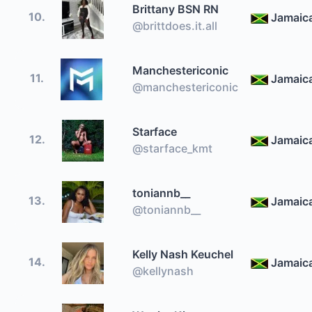
Brittany BSN RN
10.
Jamaic
@brittdoes.it.all
Manchestericonic
11.
Jamaic
@manchestericonic
Starface
12.
Jamaic
@starface_kmt
toniannb__
13.
Jamaic
@toniannb__
Kelly Nash Keuchel
14.
Jamaic
@kellynash