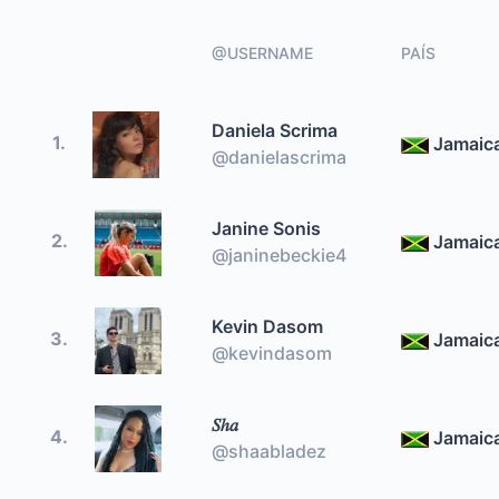
@USERNAME
PAÍS
Daniela Scrima
1.
Jamaic
@danielascrima
Janine Sonis
2.
Jamaic
@janinebeckie4
Kevin Dasom
3.
Jamaic
@kevindasom
𝑆ℎ𝑎
4.
Jamaic
@shaabladez