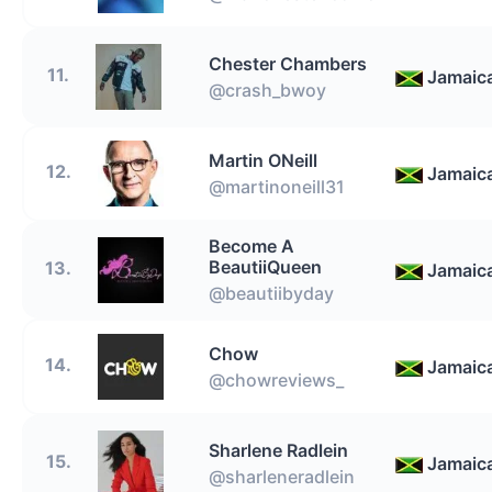
Chester Chambers
11.
Jamaic
@crash_bwoy
Martin ONeill
12.
Jamaic
@martinoneill31
Become A
BeautiiQueen
13.
Jamaic
@beautiibyday
Chow
14.
Jamaic
@chowreviews_
Sharlene Radlein
15.
Jamaic
@sharleneradlein