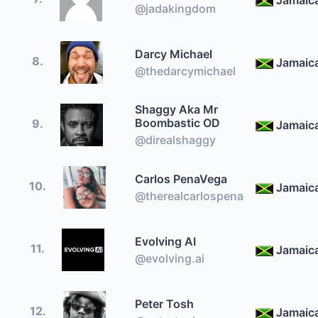
@jadakingdom
Darcy Michael
8.
Jamaic
@thedarcymichael
Shaggy Aka Mr
Boombastic OD
9.
Jamaic
@direalshaggy
Carlos PenaVega
10.
Jamaic
@therealcarlospena
Evolving AI
11.
Jamaic
@evolving.ai
Peter Tosh
12.
Jamaic