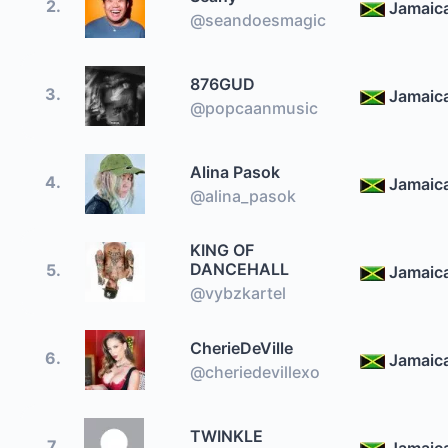
2.
Jamaic
@seandoesmagic
876GUD
3.
Jamaic
@popcaanmusic
Alina Pasok
4.
Jamaic
@alina_pasok
KING OF
DANCEHALL
5.
Jamaic
@vybzkartel
CherieDeVille
6.
Jamaic
@cheriedevillexo
TWINKLE
7.
Jamaic