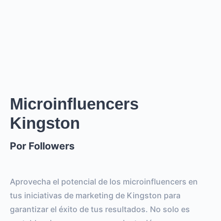
Creator
puede cobrar desde
0
por
0 posts and 0 stories
.
Creator
puede llegar a un reach de
0
followers, crear
.
0
REACH ESTIMADO
0
0
IMPRESIONES POR LA
IMPRESIONES POR EL
HISTORIA
POST
Microinfluencers
Kingston
0
0
SEGUIDORES
TOTAL INTERACTIONS
Por Followers
0%
vs.
0%
ENGAGEMENT RATE
VS BENCHMARK
Aprovecha el potencial de los microinfluencers en
tus iniciativas de marketing de Kingston para
garantizar el éxito de tus resultados. No solo es