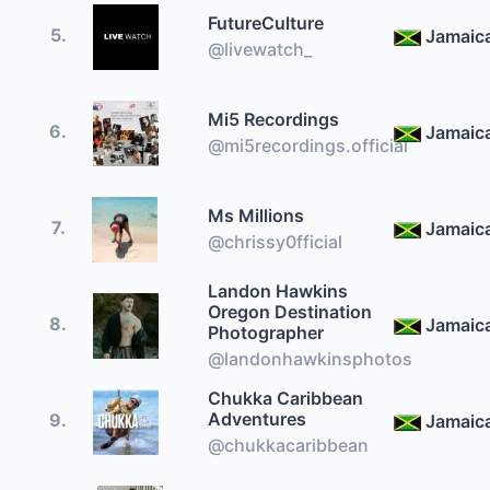
FutureCulture
5.
Jamaic
@livewatch_
Mi5 Recordings
6.
Jamaic
@mi5recordings.official
Ms Millions
7.
Jamaic
@chrissy0fficial
Landon Hawkins
Oregon Destination
8.
Jamaic
Photographer
@landonhawkinsphotos
Chukka Caribbean
Adventures
9.
Jamaic
@chukkacaribbean