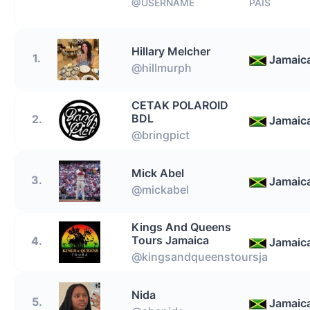
@USERNAME
PAÍS
Hillary Melcher
1.
Jamaic
@hillmurph
CETAK POLAROID
BDL
2.
Jamaic
@bringpict
Mick Abel
3.
Jamaic
@mickabel
Kings And Queens
Tours Jamaica
4.
Jamaic
@kingsandqueenstoursja
Nida
5.
Jamaic