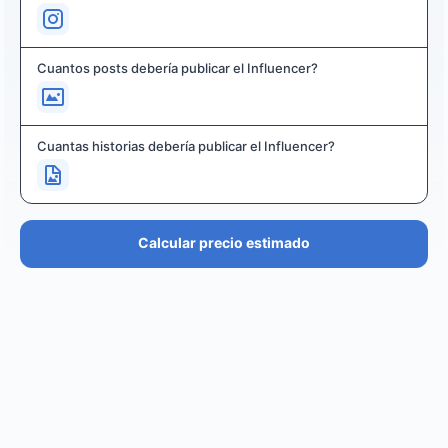
Cuantos posts debería publicar el Influencer?
Cuantas historias debería publicar el Influencer?
Calcular precio estimado
PRECIO ESTIMADO
€36.4K – €43.7K
EUR
GBP
USD
NOK
SEK
DKK