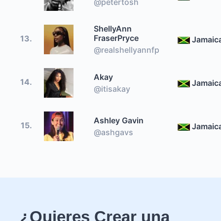
@petertosh
ShellyAnn
FraserPryce
13.
Jamaic
@realshellyannfp
Akay
14.
Jamaic
@itisakay
Ashley Gavin
15.
Jamaic
@ashgavs
¿Quieres Crear una