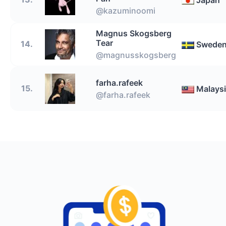
@kazuminoomi
Magnus Skogsberg
Tear
14.
Swede
@magnusskogsberg
farha.rafeek
15.
Malays
@farha.rafeek