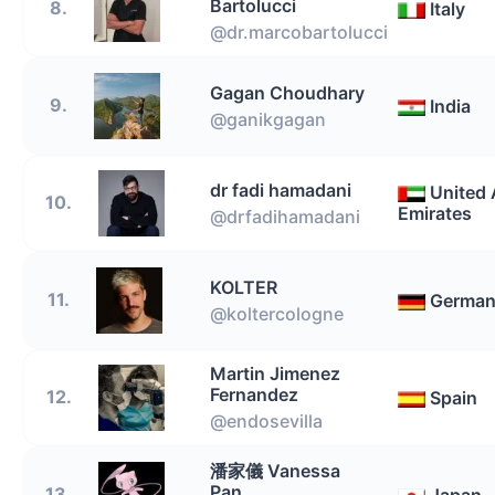
Bartolucci
8.
Italy
@dr.marcobartolucci
Gagan Choudhary
9.
India
@ganikgagan
dr fadi hamadani
United 
10.
Emirates
@drfadihamadani
KOLTER
11.
Germa
@koltercologne
Martin Jimenez
Fernandez
12.
Spain
@endosevilla
潘家儀 Vanessa
Pan
13.
Japan