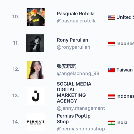
Pasquale Rotella
10.
United 
@pasqualerotella
Rony Parulian
11.
Indones
@ronyparulian__
張安琪琪
12.
Taiwan
@angelachong_99
SOCIAL MEDIA
DIGITAL
MARKETING
13.
Indones
AGENCY
@jenny.management
Pernias PopUp
Shop
14.
India
@perniaspopupshop