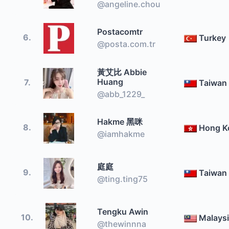
@angeline.chou
Postacomtr
6.
Turkey
@posta.com.tr
黃艾比 Abbie
Huang
7.
Taiwan
@abb_1229_
Hakme 黑咪
8.
Hong K
@iamhakme
庭庭
9.
Taiwan
@ting.ting75
Tengku Awin
10.
Malays
@thewinnna