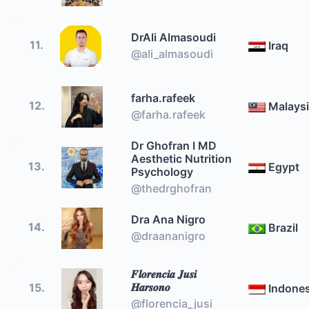
DrAli Almasoudi
11.
Iraq
@ali_almasoudi
farha.rafeek
12.
Malays
@farha.rafeek
Dr Ghofran I MD
Aesthetic Nutrition
13.
Egypt
Psychology
@thedrghofran
Dra Ana Nigro
14.
Brazil
@draananigro
𝑭𝒍𝒐𝒓𝒆𝒏𝒄𝒊𝒂 𝑱𝒖𝒔𝒊
𝑯𝒂𝒓𝒔𝒐𝒏𝒐
15.
Indones
@florencia_jusi