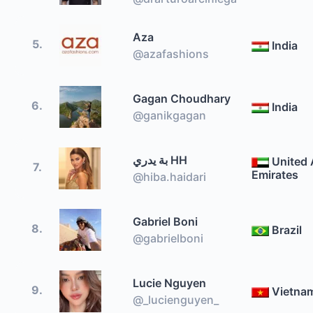
Aza
5.
India
@azafashions
Gagan Choudhary
6.
India
@ganikgagan
بة يدري HH
United 
7.
Emirates
@hiba.haidari
Gabriel Boni
8.
Brazil
@gabrielboni
Lucie Nguyen
9.
Vietna
@_lucienguyen_