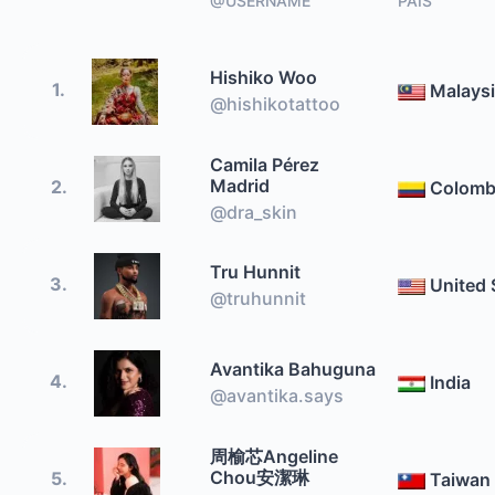
@USERNAME
PAÍS
Hishiko Woo
1.
Malays
@hishikotattoo
Camila Pérez
Madrid
2.
Colomb
@dra_skin
Tru Hunnit
3.
United 
@truhunnit
Avantika Bahuguna
4.
India
@avantika.says
周榆芯Angeline
Chou安潔琳
5.
Taiwan