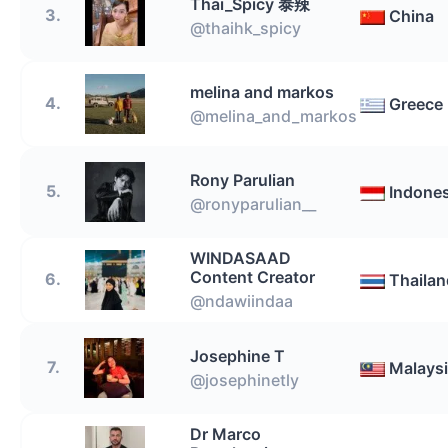
Thai_Spicy 泰辣
3.
China
@thaihk_spicy
melina and markos
4.
Greece
@melina_and_markos
Rony Parulian
5.
Indones
@ronyparulian__
WINDASAAD
Content Creator
6.
Thailan
@ndawiindaa
Josephine T
7.
Malays
@josephinetly
Dr Marco