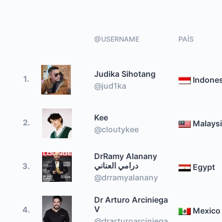
@USERNAME
PAÍS
Judika Sihotang
1.
Indones
@jud1ka
Kee
2.
Malays
@cloutykee
DrRamy Alanany
درامي العناني
3.
Egypt
@drramyalanany
Dr Arturo Arciniega
V
4.
Mexico
@drarturoarciniega