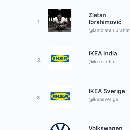
Zlatan
Ibrahimović
1.
@iamzlatanibrahi
IKEA India
2.
@ikea.india
IKEA Sverige
3.
@ikeasverige
Volkswagen