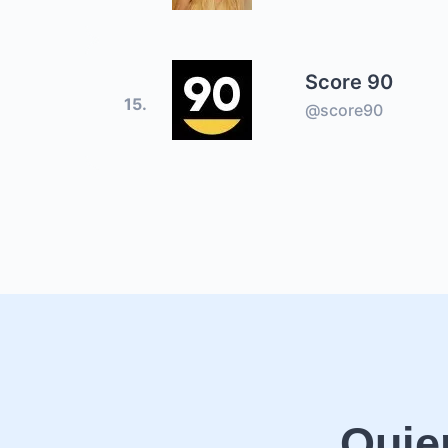
Score 90
15.
@score90
Quie