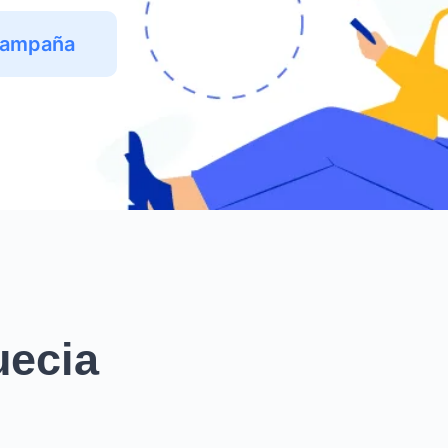
Campaña
uecia