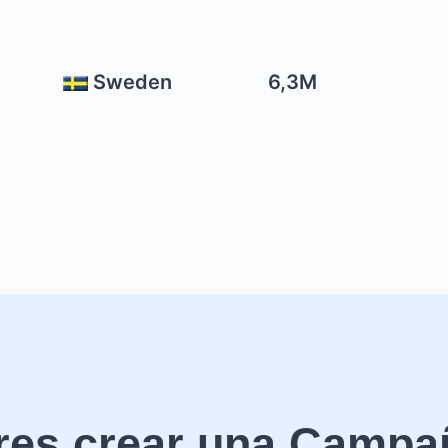
Sweden
6,3M
res crear una Campa