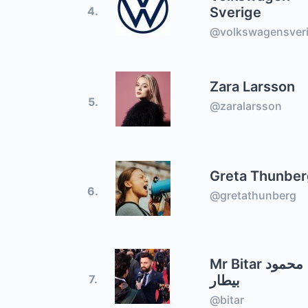
Sverige
4.
@volkswagensver
Zara Larsson
5.
@zaralarsson
Greta Thunbe
6.
@gretathunberg
Mr Bitar محمود
بيطار
7.
@bitar