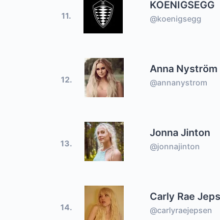
KOENIGSEGG
11.
@koenigsegg
Anna Nyström
12.
@annanystrom
Jonna Jinton
13.
@jonnajinton
Carly Rae Jep
14.
@carlyraejepsen