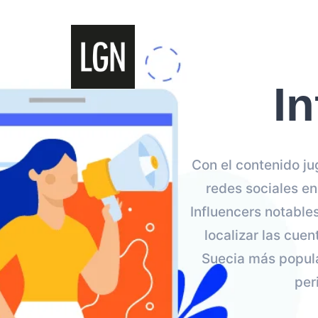
I
Con el contenido ju
redes sociales en
Influencers notable
localizar las cue
Suecia más popula
per