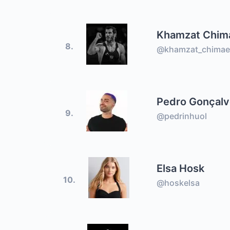
Khamzat Chim
8.
@khamzat_chimae
Pedro Gonçal
9.
@pedrinhuol
Elsa Hosk
10.
@hoskelsa