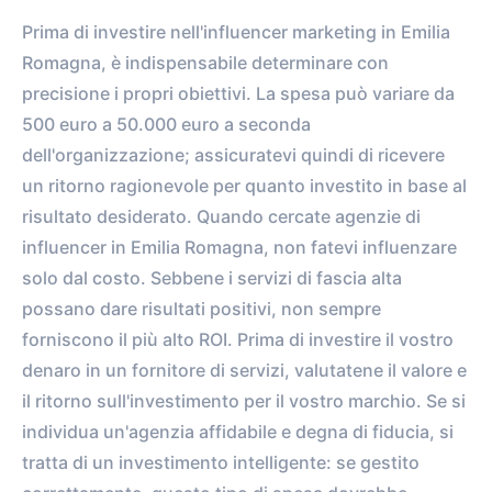
0
0
Prima di investire nell'influencer marketing in Emilia
FOLLOWERS
TOTAL POSTS
Romagna, è indispensabile determinare con
0%
vs.
0%
precisione i propri obiettivi. La spesa può variare da
ENGAGEMENT RATE
VS. BENCHMARK
500 euro a 50.000 euro a seconda
dell'organizzazione; assicuratevi quindi di ricevere
un ritorno ragionevole per quanto investito in base al
risultato desiderato. Quando cercate agenzie di
influencer in Emilia Romagna, non fatevi influenzare
solo dal costo. Sebbene i servizi di fascia alta
possano dare risultati positivi, non sempre
forniscono il più alto ROI. Prima di investire il vostro
denaro in un fornitore di servizi, valutatene il valore e
il ritorno sull'investimento per il vostro marchio. Se si
individua un'agenzia affidabile e degna di fiducia, si
tratta di un investimento intelligente: se gestito