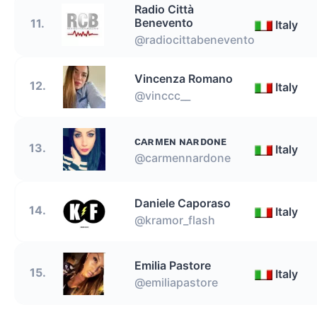
Radio Città
Benevento
11.
Italy
@radiocittabenevento
Vincenza Romano
12.
Italy
@vinccc__
ᴄᴀʀᴍᴇɴ ɴᴀʀᴅᴏɴᴇ
13.
Italy
@carmennardone
Daniele Caporaso
14.
Italy
@kramor_flash
Emilia Pastore
15.
Italy
@emiliapastore