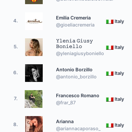
Emilia Cremeria
4.
Italy
@gioeliacremeria
𝚈𝚕𝚎𝚗𝚒𝚊 𝙶𝚒𝚞𝚜𝚢
𝙱𝚘𝚗𝚒𝚎𝚕𝚕𝚘
5.
Italy
@yleniagiusyboniello
Antonio Borzillo
6.
Italy
@antonio_borzillo
Francesco Romano
7.
Italy
@frar_87
Arianna
8.
Italy
@ariannacaporaso_