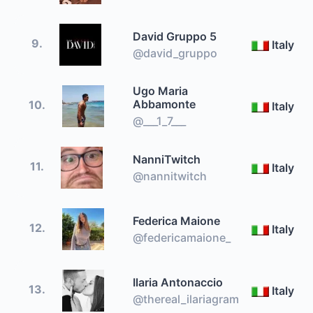
David Gruppo 5
9.
Italy
@david_gruppo
Ugo Maria
Abbamonte
10.
Italy
@___1_7___
NanniTwitch
11.
Italy
@nannitwitch
Federica Maione
12.
Italy
@federicamaione_
Ilaria Antonaccio
13.
Italy
@thereal_ilariagram