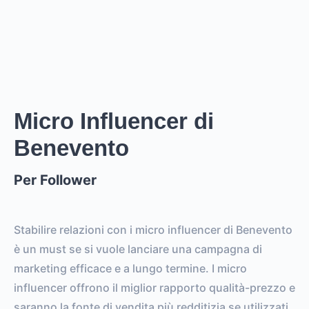
stories
.
Creator
puó raggiungere un reach di
0
followers,
.
0
EST. REACH
0
0
EST. STORY
EST. POST
IMPRESSIONS
IMPRESSIONS
Micro Influencer di
Benevento
0
0
FOLLOWERS
TOTAL POSTS
Per Follower
0%
vs.
0%
ENGAGEMENT RATE
VS. BENCHMARK
Stabilire relazioni con i micro influencer di Benevento
è un must se si vuole lanciare una campagna di
marketing efficace e a lungo termine. I micro
influencer offrono il miglior rapporto qualità-prezzo e
saranno la fonte di vendita più redditizia se utilizzati