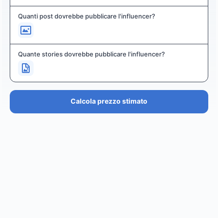
Quanti post dovrebbe pubblicare l'influencer?
Quante stories dovrebbe pubblicare l'influencer?
Calcola prezzo stimato
PREZZO STIMATO
€36.4K – €43.7K
EUR
GBP
USD
NOK
SEK
DKK
Creator
ha un prezzo stimato tra i
0
per
0 posts and 0