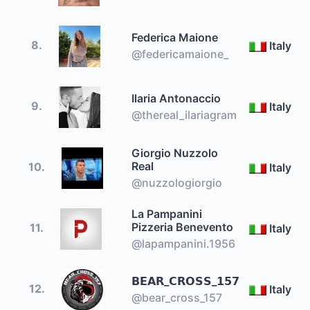
Federica Maione
8.
Italy
@federicamaione_
Ilaria Antonaccio
9.
Italy
@thereal_ilariagram
Giorgio Nuzzolo
Real
10.
Italy
@nuzzologiorgio
La Pampanini
Pizzeria Benevento
11.
Italy
@lapampanini.1956
𝗕𝗘𝗔𝗥_𝗖𝗥𝗢𝗦𝗦_𝟭𝟱𝟳
12.
Italy
@bear_cross_157