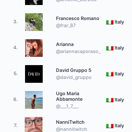
Francesco Romano
3.
Italy
@frar_87
Arianna
4.
Italy
@ariannacaporaso_
David Gruppo 5
5.
Italy
@david_gruppo
Ugo Maria
Abbamonte
6.
Italy
@___1_7___
NanniTwitch
7.
Italy
@nannitwitch