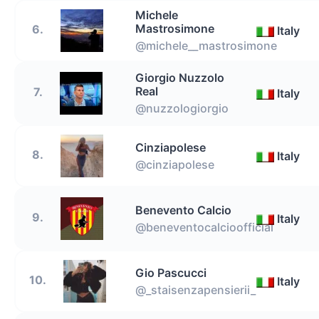
Michele
Mastrosimone
6.
Italy
@michele__mastrosimone
Giorgio Nuzzolo
Real
7.
Italy
@nuzzologiorgio
Cinziapolese
8.
Italy
@cinziapolese
Benevento Calcio
9.
Italy
@beneventocalcioofficial
Gio Pascucci
10.
Italy
@_staisenzapensierii_