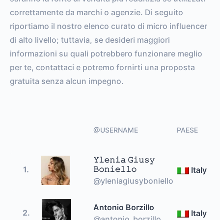
correttamente da marchi o agenzie. Di seguito
riportiamo il nostro elenco curato di micro influencer
di alto livello; tuttavia, se desideri maggiori
informazioni su quali potrebbero funzionare meglio
per te, contattaci e potremo fornirti una proposta
gratuita senza alcun impegno.
@USERNAME
PAESE
𝚈𝚕𝚎𝚗𝚒𝚊 𝙶𝚒𝚞𝚜𝚢
𝙱𝚘𝚗𝚒𝚎𝚕𝚕𝚘
1.
Italy
@yleniagiusyboniello
Antonio Borzillo
2.
Italy
@antonio_borzillo