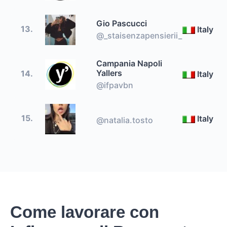
Gio Pascucci
13.
Italy
@_staisenzapensierii_
Campania Napoli
Yallers
14.
Italy
@ifpavbn
15.
Italy
@natalia.tosto
Come lavorare con