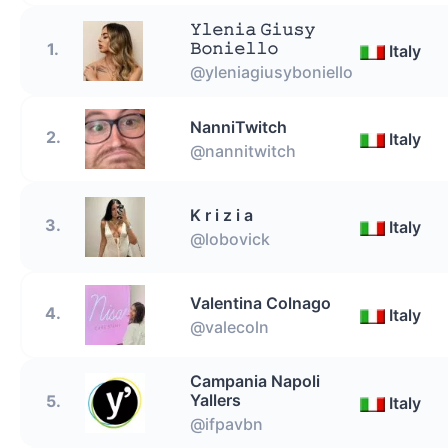
𝚈𝚕𝚎𝚗𝚒𝚊 𝙶𝚒𝚞𝚜𝚢
𝙱𝚘𝚗𝚒𝚎𝚕𝚕𝚘
1.
Italy
@yleniagiusyboniello
NanniTwitch
2.
Italy
@nannitwitch
K r i z i a
3.
Italy
@lobovick
Valentina Colnago
4.
Italy
@valecoln
Campania Napoli
Yallers
5.
Italy
@ifpavbn