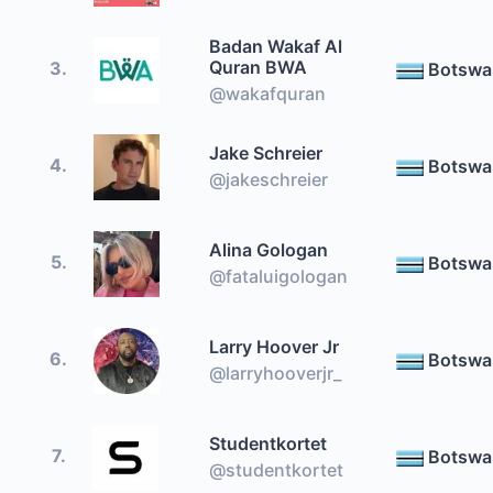
Badan Wakaf Al
Quran BWA
3.
Botswa
@wakafquran
Jake Schreier
4.
Botswa
@jakeschreier
Alina Gologan
5.
Botswa
@fataluigologan
Larry Hoover Jr
6.
Botswa
@larryhooverjr_
Studentkortet
7.
Botswa
@studentkortet