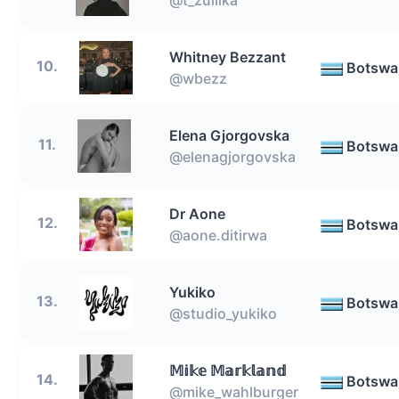
Whitney Bezzant
10.
Botswa
@wbezz
Elena Gjorgovska
11.
Botswa
@elenagjorgovska
Dr Aone
12.
Botswa
@aone.ditirwa
Yukiko
13.
Botswa
@studio_yukiko
𝕄𝕚𝕜𝕖 𝕄𝕒𝕣𝕜𝕝𝕒𝕟𝕕
14.
Botswa
@mike_wahlburger