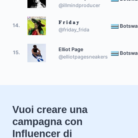
@illmindproducer
𝐅 𝐫 𝐢 𝐝 𝐚 𝐲
14.
Botswa
@friday_frida
Elliot Page
15.
Botswa
@elliotpagesneakers
Vuoi creare una
campagna con
Influencer di