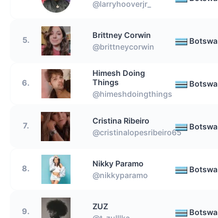
@larryhooverjr_
Brittney Corwin
5.
Botswa
@brittneycorwin
Himesh Doing
Things
6.
Botswa
@himeshdoingthings
Cristina Ribeiro
7.
Botswa
@cristinalopesribeiro65
Nikky Paramo
8.
Botswa
@nikkyparamo
ZUZ
9.
Botswa
@t_zulllka