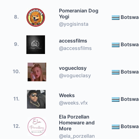
Pomeranian Dog
Yogi
8.
Botswa
@yogisinsta
accessfilms
9.
Botswa
@accessfilms
vogueclαsy
10.
Botswa
@vogueclasy
Weeks
11.
Botswa
@weeks.vfx
Ela Porzellan
Homeware and
12.
Botswa
More
@ela_porzellan