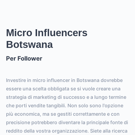
0
EST. REACH
0
0
EST. STORY
EST. POST
IMPRESSIONS
IMPRESSIONS
Micro Influencers
Botswana
0
0
FOLLOWERS
TOTAL POSTS
Per Follower
0%
vs.
0%
ENGAGEMENT RATE
VS. BENCHMARK
Investire in micro influencer in Botswana dovrebbe
essere una scelta obbligata se si vuole creare una
strategia di marketing di successo e a lungo termine
che porti vendite tangibili. Non solo sono l'opzione
più economica, ma se gestiti correttamente e con
precisione potrebbero diventare la principale fonte di
reddito della vostra organizzazione. Siete alla ricerca