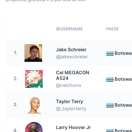
@USERNAME
PAESE
Jake Schreier
1.
Botswa
@jakeschreier
Cel MEGACON
A524
2.
Botswa
@celchuno
Taylor Terry
3.
Botswa
@_taylorterry
Larry Hoover Jr
4.
Botswa