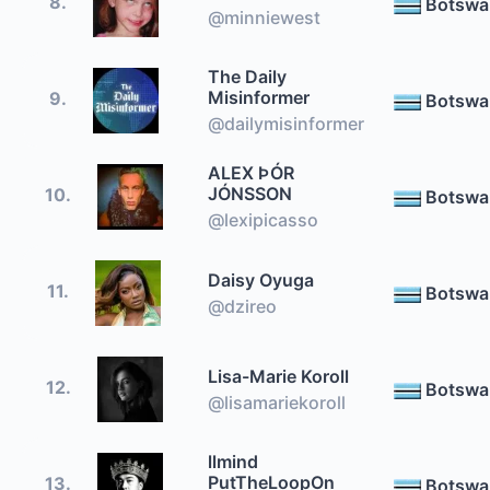
8.
Botswa
@minniewest
The Daily
Misinformer
9.
Botswa
@dailymisinformer
ALEX ÞÓR
JÓNSSON
10.
Botswa
@lexipicasso
Daisy Oyuga
11.
Botswa
@dzireo
Lisa-Marie Koroll
12.
Botswa
@lisamariekoroll
llmind
PutTheLoopOn
13.
Botswa