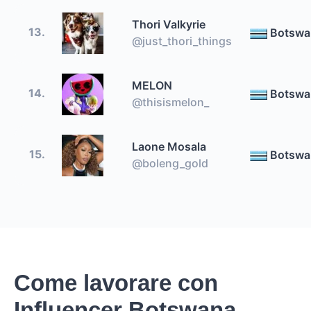
Thori Valkyrie
13.
Botswa
@just_thori_things
MELON
14.
Botswa
@thisismelon_
Laone Mosala
15.
Botswa
@boleng_gold
Come lavorare con
Influencer Botswana