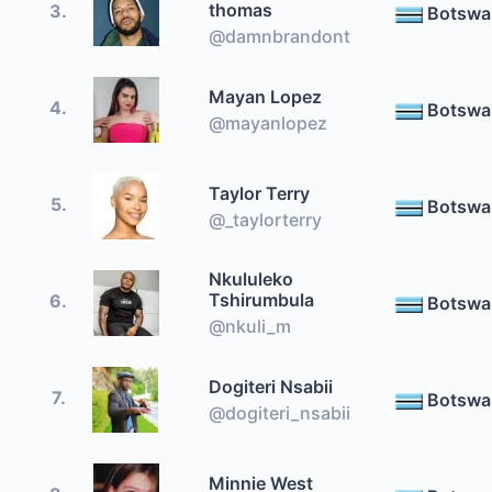
thomas
3.
Botswa
@damnbrandont
Mayan Lopez
4.
Botswa
@mayanlopez
Taylor Terry
5.
Botswa
@_taylorterry
Nkululeko
Tshirumbula
6.
Botswa
@nkuli_m
Dogiteri Nsabii
7.
Botswa
@dogiteri_nsabii
Minnie West