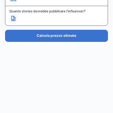
Quante stories dovrebbe pubblicare l'influencer?
Calcola prezzo stimato
PREZZO STIMATO
€36.4K – €43.7K
EUR
GBP
USD
NOK
SEK
DKK
Creator
ha un prezzo stimato tra i
0
per
0 posts and 0
stories
.
Creator
puó raggiungere un reach di
0
followers,
.