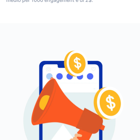
medio per 1000 engagement è di 2$.