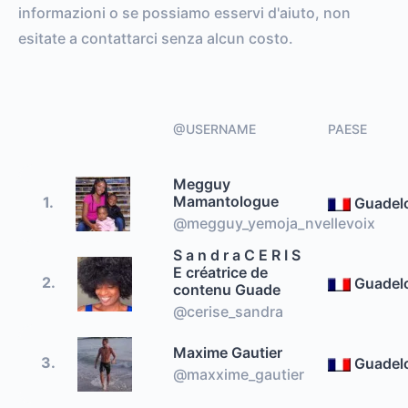
informazioni o se possiamo esservi d'aiuto, non
esitate a contattarci senza alcun costo.
@USERNAME
PAESE
Megguy
Mamantologue
1.
Guadel
@megguy_yemoja_nvellevoix
S a n d r a C E R I S
E créatrice de
2.
Guadel
contenu Guade
@cerise_sandra
Maxime Gautier
3.
Guadel
@maxxime_gautier