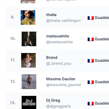
thalia
9.
Guadel
@thalia.vaitilingon
matieuwhite
10.
Guadel
@matieuwhite
Brend
11.
Guadel
@_brend_you
Maxime Gautier
12.
Guadel
@maxxime_gautier
Dj Greg
13.
Guadel
@djgregparis