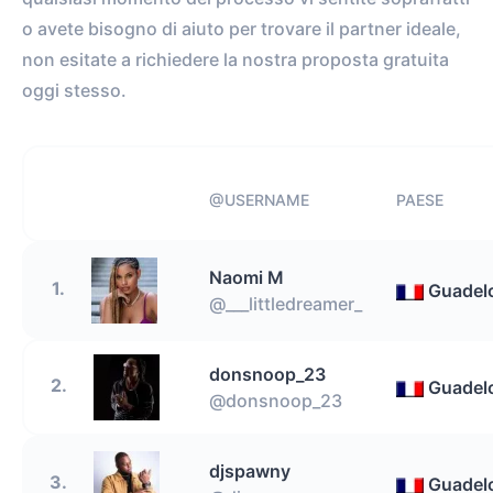
o avete bisogno di aiuto per trovare il partner ideale,
non esitate a richiedere la nostra proposta gratuita
oggi stesso.
@USERNAME
PAESE
Naomi M
1.
Guadel
@___littledreamer_
donsnoop_23
2.
Guadel
@donsnoop_23
djspawny
3.
Guadel