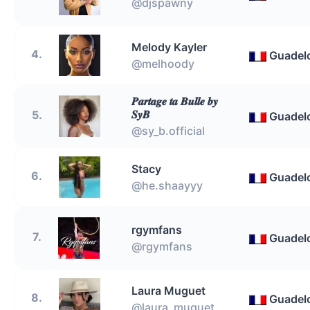
@djspawny
Melody Kayler
4.
Guadel
@melhoody
𝑷𝒂𝒓𝒕𝒂𝒈𝒆 𝒕𝒂 𝑩𝒖𝒍𝒍𝒆 𝒃𝒚
𝑺𝒚𝑩
5.
Guadel
@sy_b.official
Stacy
6.
Guadel
@he.shaayyy
rgymfans
7.
Guadel
@rgymfans
Laura Muguet
8.
Guadel
@laura_muguet