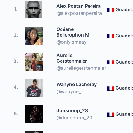
Alex Poatan Pereira
1.
Guadel
@alexpoatanpereira
Océane
Bellerophon M
2.
Guadel
@only.smaay
Aurelie
Gerstenmaier
3.
Guadel
@aureliegerstenmaier
Wahyné Lacheray
4.
Guadel
@wahyne_
donsnoop_23
5.
Guadel
@donsnoop_23