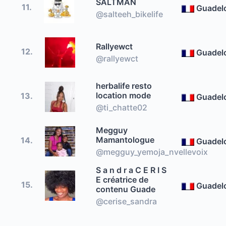
SALTMAN
11.
Guadel
@salteeh_bikelife
Rallyewct
12.
Guadel
@rallyewct
herbalife resto
location mode
13.
Guadel
@ti_chatte02
Megguy
Mamantologue
14.
Guadel
@megguy_yemoja_nvellevoix
S a n d r a C E R I S
E créatrice de
15.
Guadel
contenu Guade
@cerise_sandra