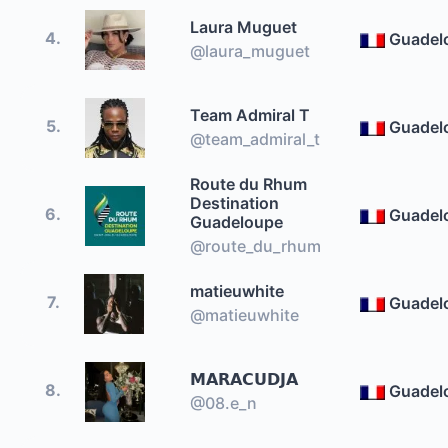
Laura Muguet
4.
Guadel
@laura_muguet
Team Admiral T
5.
Guadel
@team_admiral_t
Route du Rhum
Destination
6.
Guadel
Guadeloupe
@route_du_rhum
matieuwhite
7.
Guadel
@matieuwhite
𝗠𝗔𝗥𝗔𝗖𝗨𝗗𝗝𝗔
8.
Guadel
@08.e_n