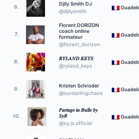
Djily Smith DJ
6.
Guadel
@djilysmith
Florent DORIZON
coach online
7.
Guadel
formateur
@florent_dorizon
𝑹𝒀𝑳𝑨𝑵𝑫 𝑲𝑬𝒀𝑺
8.
Guadel
@ryland_keys
Kristen Schroder
9.
Guadel
@ourdarlingchaos
𝑷𝒂𝒓𝒕𝒂𝒈𝒆 𝒕𝒂 𝑩𝒖𝒍𝒍𝒆 𝒃𝒚
𝑺𝒚𝑩
10.
Guadel
@sy_b.official