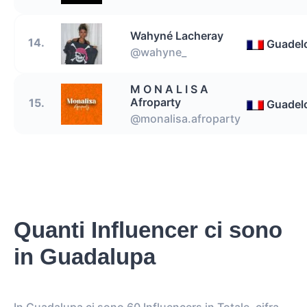
Wahyné Lacheray
14.
Guadel
@wahyne_
M O N A L I S A
Afroparty
15.
Guadel
@monalisa.afroparty
Quanti Influencer ci sono
in Guadalupa