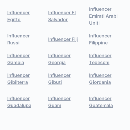
Influencer
Influencer
Influencer El
Emirati Arabi
Egitto
Salvador
Uniti
Influencer
Influencer
Influencer Fiji
Russi
Filippine
Influencer
Influencer
Influencer
Gambia
Georgia
Tedeschi
Influencer
Influencer
Influencer
Gibilterra
Gibuti
Giordania
Influencer
Influencer
Influencer
Guadalupa
Guam
Guatemala