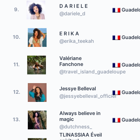
D A R I E L E
9.
Guadel
@dariele_d
E R I K A
10.
Guadel
@erika_teekah
Valériane
Fanchone
11.
Guadel
@travel_island_guadeloupe
Jessye Belleval
12.
Guadel
@jessyebelleval_officiel
Always believe in
magic
13.
Guadel
@dutchness_
TLINASSIAA Éveil