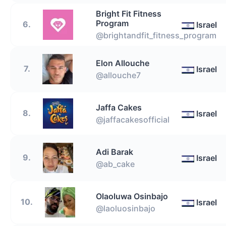
Bright Fit Fitness
Program
6.
Israel
@brightandfit_fitness_program
Elon Allouche
7.
Israel
@allouche7
Jaffa Cakes
8.
Israel
@jaffacakesofficial
Adi Barak
9.
Israel
@ab_cake
Olaoluwa Osinbajo
10.
Israel
@laoluosinbajo