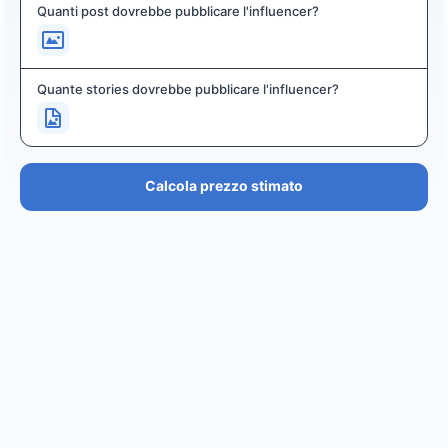
Quanti post dovrebbe pubblicare l'influencer?
Quante stories dovrebbe pubblicare l'influencer?
Calcola prezzo stimato
PREZZO STIMATO
€36.4K – €43.7K
EUR
GBP
USD
NOK
SEK
DKK
Creator
ha un prezzo stimato tra i
0
per
0 posts and 0
stories
.
Creator
puó raggiungere un reach di
0
followers,
.