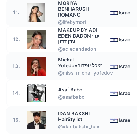
MORIYA
BENHARUSH
11.
Israel
ROMANO
@lifebymori
MAKEUP BY ADI
EDEN DADON עדי
12.
Israel
עדן דדון
@adiedendadon
Michal
Yofedovמיכל יופדוב
13.
Israel
@miss_michal_yofedov
Asaf Babo
14.
Israel
@asafbabo
IDAN BAKSHI
HairStylist
15.
Israel
@idanbakshi_hair