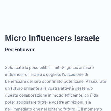
0
EST. REACH
0
0
EST. STORY
EST. POST
IMPRESSIONS
IMPRESSIONS
Micro Influencers Israele
Per Follower
0
0
FOLLOWERS
TOTAL POSTS
0%
vs.
0%
Sbloccate le possibilità illimitate grazie ai micro
ENGAGEMENT RATE
VS. BENCHMARK
influencer di Israele e cogliete l'occasione di
beneficiare del loro sconfinato potenziale. Assicurate
un futuro brillante alla vostra attività gestendo
questa collaborazione in modo efficiente, così da
poter soddisfare tutte le vostre ambizioni, sia
nell'immediato che nel lontano futuro. È il momento