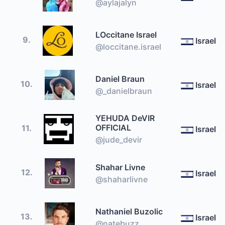
@aylajalyn
LOccitane Israel
9.
Israel
@loccitane.israel
Daniel Braun
10.
Israel
@_danielbraun
YEHUDA DeVIR
OFFICIAL
11.
Israel
@jude_devir
Shahar Livne
12.
Israel
@shaharlivne
Nathaniel Buzolic
13.
Israel
@natebuzz