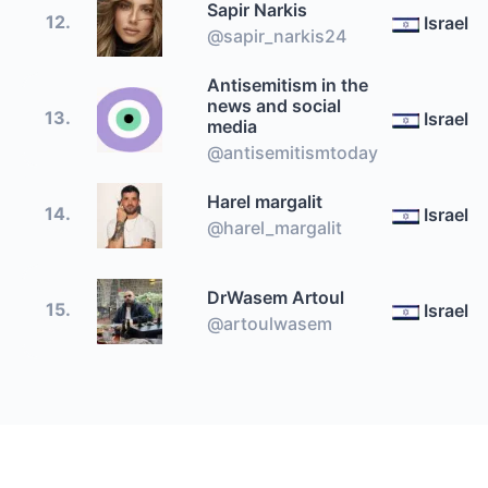
Sapir Narkis
12.
Israel
@sapir_narkis24
Antisemitism in the
news and social
13.
Israel
media
@antisemitismtoday
Harel margalit
14.
Israel
@harel_margalit
DrWasem Artoul
15.
Israel
@artoulwasem