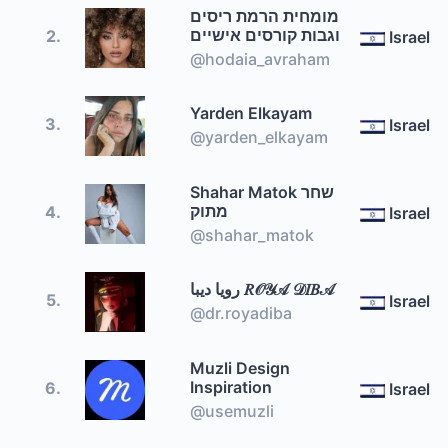
מומחית הרמת ריסים
וגבות קורסים אישיים
2.
Israel
@hodaia_avraham
Yarden Elkayam
3.
Israel
@yarden_elkayam
Shahar Matok שחר
מתוק
4.
Israel
@shahar_matok
رویا دیبا 𝑅𝒪𝒴𝒜 𝒟𝐼𝐵𝒜
5.
Israel
@dr.royadiba
Muzli Design
Inspiration
6.
Israel
@usemuzli