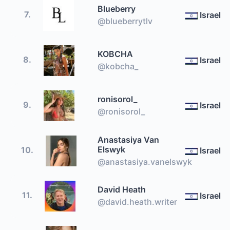
Blueberry
7.
Israel
@blueberrytlv
KOBCHA
8.
Israel
@kobcha_
ronisorol_
9.
Israel
@ronisorol_
Anastasiya Van
Elswyk
10.
Israel
@anastasiya.vanelswyk
David Heath
11.
Israel
@david.heath.writer