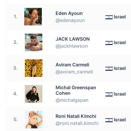
Eden Ayoun
1.
Israel
@edenayoun
JACK LAWSON
2.
Israel
@jackhlawson
Aviram Carmeli
3.
Israel
@aviram_carmeli
Michal Greenspan
Cohen
4.
Israel
@michalgspan
Roni Natali Kimchi
5.
Israel
@roni.natali.kimchi