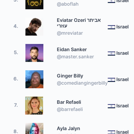
Israel
@aboflah
Eviatar Ozeri אביתר
עוזרי
4.
Israel
@mreviatar
Eidan Sanker
5.
Israel
@master.sanker
Ginger Billy
6.
Israel
@comediangingerbilly
Bar Refaeli
7.
Israel
@barrefaeli
Ayla Jalyn
8.
Israel