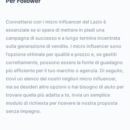
Per Follower
0
0
FOLLOWERS
TOTAL POSTS
0%
vs.
0%
Connettersi con i micro influencer del Lazio è
ENGAGEMENT RATE
VS. BENCHMARK
essenziale se si spera di mettere in piedi una
campagna di successo e a lungo termine incentrata
sulla generazione di vendite. I micro influencer sono
l'opzione ottimale per qualità e prezzo e, se gestiti
correttamente, possono essere la fonte di guadagno
più efficiente per il tuo marchio o agenzia. Di seguito,
trovi un elenco dei nostri migliori micro influencer,
ma se desideri altre opzioni o hai bisogno di aiuto per
trovare quella più adatta a te, invia un semplice
modulo di richiesta per ricevere la nostra proposta
senza impegno.