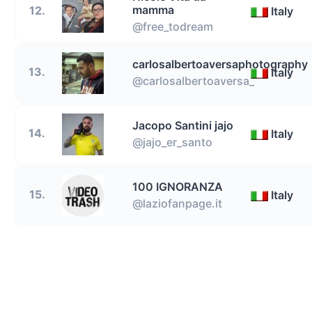
mamma
12.
Italy
@free_todream
carlosalbertoaversaphotography
13.
Italy
@carlosalbertoaversa_
Jacopo Santini jajo
14.
Italy
@jajo_er_santo
100 IGNORANZA
15.
Italy
@laziofanpage.it