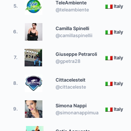
TeleAmbiente
5.
Italy
@teleambiente
Camilla Spinelli
6.
Italy
@camillaspinellii
Giuseppe Petraroli
7.
Italy
@gpetra28
Cittacelesteit
8.
Italy
@cittaceleste
Simona Nappi
9.
Italy
@simonanappimua