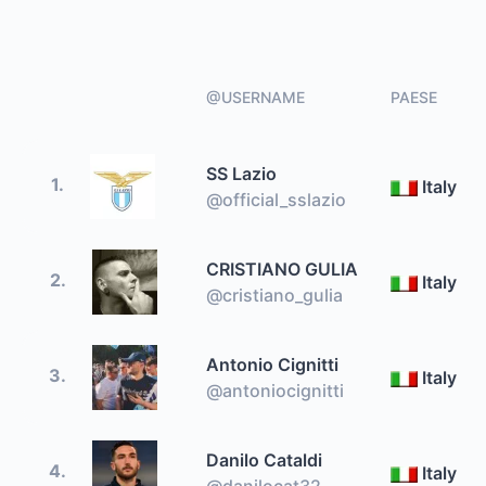
@USERNAME
PAESE
SS Lazio
1.
Italy
@official_sslazio
CRISTIANO GULIA
2.
Italy
@cristiano_gulia
Antonio Cignitti
3.
Italy
@antoniocignitti
Danilo Cataldi
4.
Italy
@danilocat32