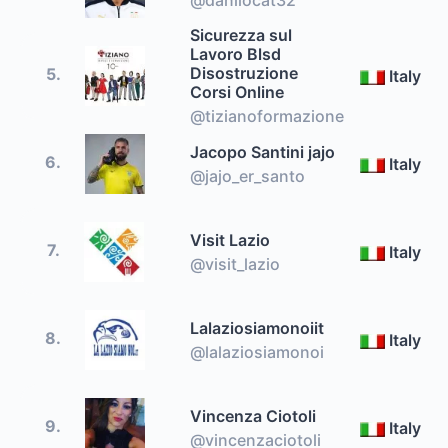
Sicurezza sul
Lavoro Blsd
Disostruzione
5.
Italy
Corsi Online
@tizianoformazione
Jacopo Santini jajo
6.
Italy
@jajo_er_santo
Visit Lazio
7.
Italy
@visit_lazio
Lalaziosiamonoiit
8.
Italy
@lalaziosiamonoi
Vincenza Ciotoli
9.
Italy
@vincenzaciotoli