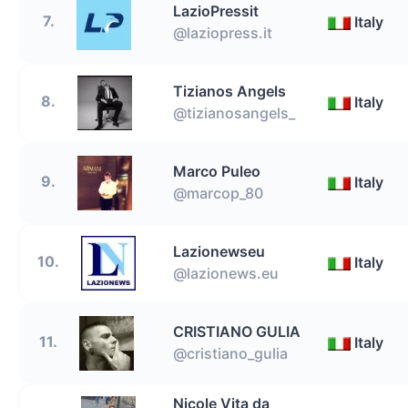
LazioPressit
7.
Italy
@laziopress.it
Tizianos Angels
8.
Italy
@tizianosangels_
Marco Puleo
9.
Italy
@marcop_80
Lazionewseu
10.
Italy
@lazionews.eu
CRISTIANO GULIA
11.
Italy
@cristiano_gulia
Nicole Vita da