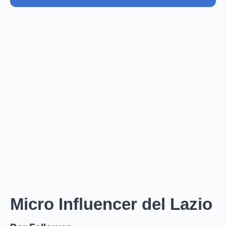
PREZZO STIMATO
€36.4K – €43.7K
EUR
GBP
USD
NOK
SEK
DKK
Creator
ha un prezzo stimato tra i
0
per
0 posts and 0
stories
.
Creator
puó raggiungere un reach di
0
followers,
.
0
EST. REACH
0
0
EST. STORY
EST. POST
IMPRESSIONS
IMPRESSIONS
Micro Influencer del Lazio