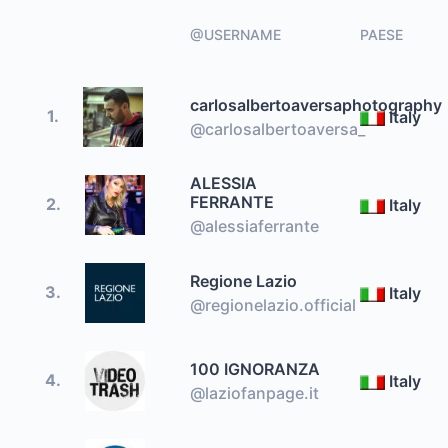
@USERNAME
PAESE
carlosalbertoaversaphotography
1.
Italy
@carlosalbertoaversa_
ALESSIA
FERRANTE
2.
Italy
@alessiaferrante
Regione Lazio
3.
Italy
@regionelazio.official
100 IGNORANZA
4.
Italy
@laziofanpage.it