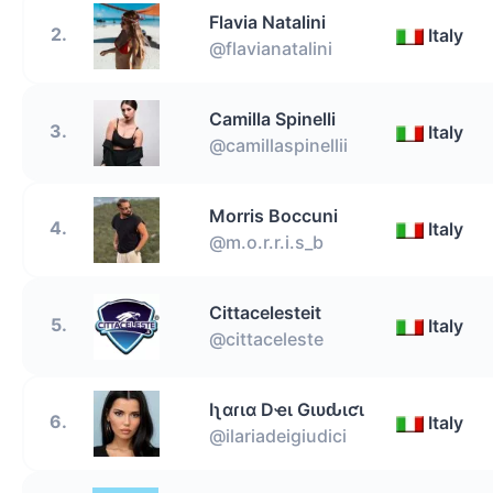
Flavia Natalini
2.
Italy
@flavianatalini
Camilla Spinelli
3.
Italy
@camillaspinellii
Morris Boccuni
4.
Italy
@m.o.r.r.i.s_b
Cittacelesteit
5.
Italy
@cittaceleste
Iʅαɾια Dҽι Gιυԃιƈι
6.
Italy
@ilariadeigiudici