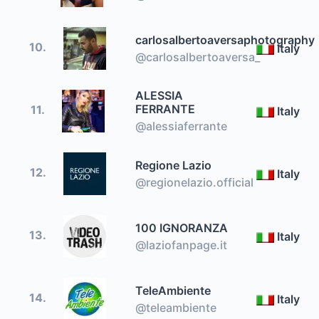
carlosalbertoaversaphotography
10.
Italy
@carlosalbertoaversa_
ALESSIA
FERRANTE
11.
Italy
@alessiaferrante
Regione Lazio
12.
Italy
@regionelazio.official
100 IGNORANZA
13.
Italy
@laziofanpage.it
TeleAmbiente
14.
Italy
@teleambiente