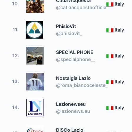
Catia Acquesta
10.
Italy
@catiaacquestaofficial
PhisioVit
11.
Italy
@phisiovit_
SPECIAL PHONE
12.
Italy
@specialphone__
Nostalgia Lazio
13.
Italy
@roma_biancoceleste_
Lazionewseu
14.
Italy
@lazionews.eu
DiSCo Lazio