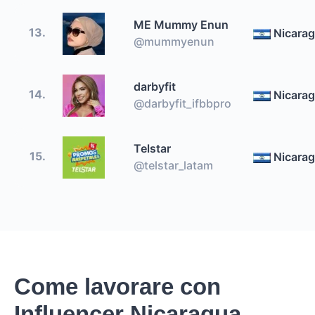
ME Mummy Enun
13.
Nicara
@mummyenun
darbyfit
14.
Nicara
@darbyfit_ifbbpro
Telstar
15.
Nicara
@telstar_latam
Come lavorare con
Influencer Nicaragua