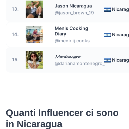
Jason Nicaragua
13.
Nicara
@jason_brown_19
Menis Cooking
Diary
14.
Nicara
@meniriij.cooks
𝓜𝓸𝓷𝓽𝓮𝓷𝓮𝓰𝓻𝓸
15.
Nicara
@darianamontenegro_
Quanti Influencer ci sono
in Nicaragua