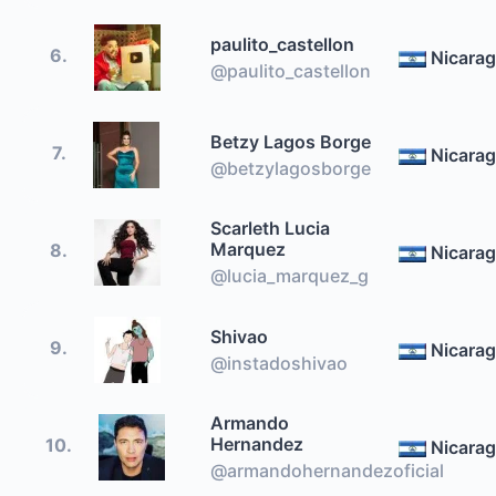
paulito_castellon
6.
Nicara
@paulito_castellon
Betzy Lagos Borge
7.
Nicara
@betzylagosborge
Scarleth Lucia
Marquez
8.
Nicara
@lucia_marquez_g
Shivao
9.
Nicara
@instadoshivao
Armando
Hernandez
10.
Nicara
@armandohernandezoficial