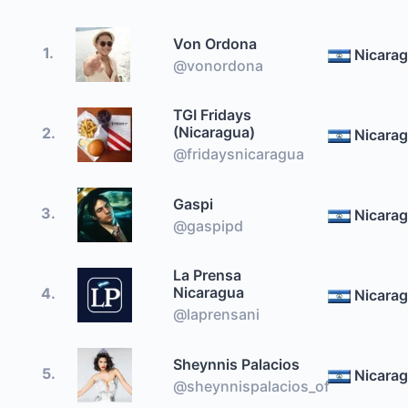
Von Ordona
1.
Nicara
@vonordona
TGI Fridays
(Nicaragua)
2.
Nicara
@fridaysnicaragua
Gaspi
3.
Nicara
@gaspipd
La Prensa
Nicaragua
4.
Nicara
@laprensani
Sheynnis Palacios
5.
Nicara
@sheynnispalacios_of