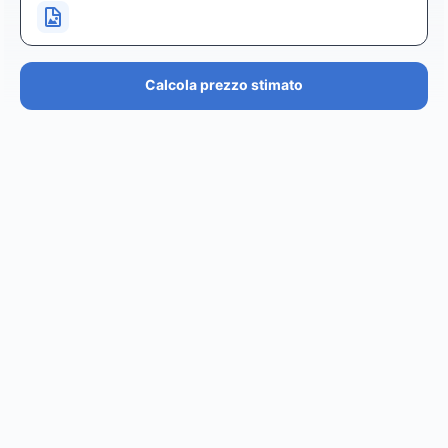
Calcola prezzo stimato
PREZZO STIMATO
€36.4K – €43.7K
EUR
GBP
USD
NOK
SEK
DKK
Creator
ha un prezzo stimato tra i
0
per
0 posts and 0
stories
.
Creator
puó raggiungere un reach di
0
followers,
.
0
EST. REACH
0
0