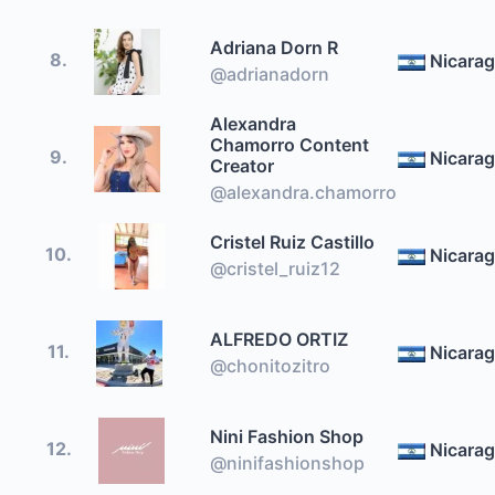
Adriana Dorn R
8.
Nicara
@adrianadorn
Alexandra
Chamorro Content
9.
Nicara
Creator
@alexandra.chamorro
Cristel Ruiz Castillo
10.
Nicara
@cristel_ruiz12
ALFREDO ORTIZ
11.
Nicara
@chonitozitro
Nini Fashion Shop
12.
Nicara
@ninifashionshop