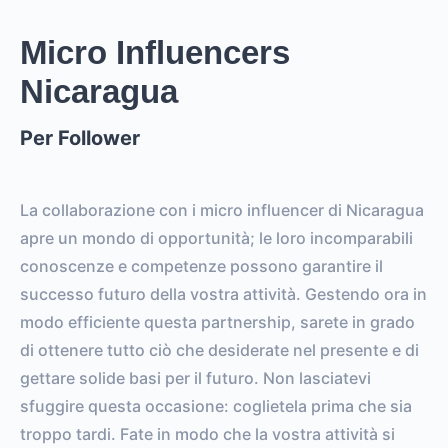
EST. STORY
EST. POST
IMPRESSIONS
IMPRESSIONS
Micro Influencers
Nicaragua
0
0
FOLLOWERS
TOTAL POSTS
Per Follower
0%
vs.
0%
ENGAGEMENT RATE
VS. BENCHMARK
La collaborazione con i micro influencer di Nicaragua
apre un mondo di opportunità; le loro incomparabili
conoscenze e competenze possono garantire il
successo futuro della vostra attività. Gestendo ora in
modo efficiente questa partnership, sarete in grado
di ottenere tutto ciò che desiderate nel presente e di
gettare solide basi per il futuro. Non lasciatevi
sfuggire questa occasione: coglietela prima che sia
troppo tardi. Fate in modo che la vostra attività si