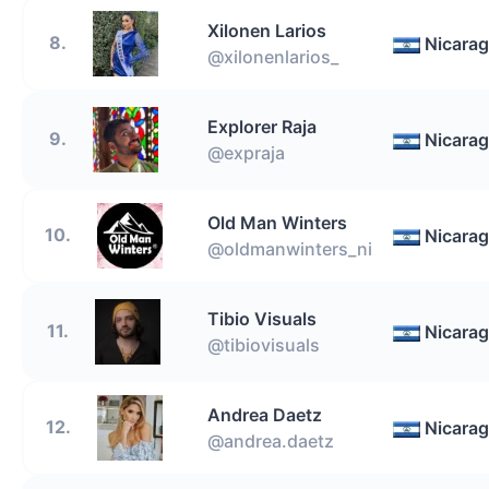
Xilonen Larios
8.
Nicara
@xilonenlarios_
Explorer Raja
9.
Nicara
@expraja
Old Man Winters
10.
Nicara
@oldmanwinters_ni
Tibio Visuals
11.
Nicara
@tibiovisuals
Andrea Daetz
12.
Nicara
@andrea.daetz