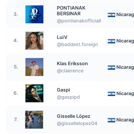
PONTIANAK
BERSINAR
3.
Nicara
@pontianakofficiall
LuiV
4.
Nicara
@baddest.foreign
Klas Eriksson
5.
Nicara
@claerence
Gaspi
6.
Nicara
@gaspipd
Gisselle López
7.
Nicara
@gissellelopez04