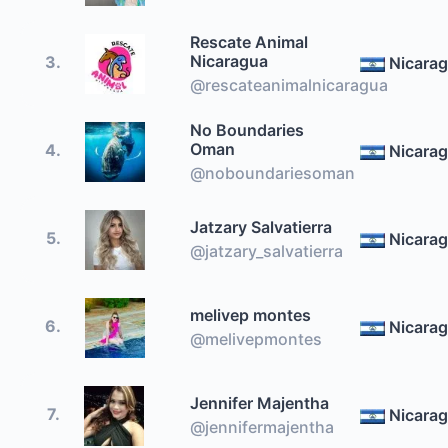
Rescate Animal
Nicaragua
3.
Nicara
@rescateanimalnicaragua
No Boundaries
Oman
4.
Nicara
@noboundariesoman
Jatzary Salvatierra
5.
Nicara
@jatzary_salvatierra
melivep montes
6.
Nicara
@melivepmontes
Jennifer Majentha
7.
Nicara
@jennifermajentha