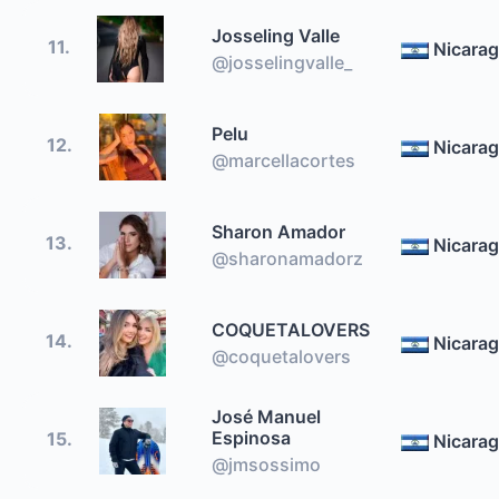
Josseling Valle
11.
Nicara
@josselingvalle_
Pelu
12.
Nicara
@marcellacortes
Sharon Amador
13.
Nicara
@sharonamadorz
COQUETALOVERS
14.
Nicara
@coquetalovers
José Manuel
Espinosa
15.
Nicara
@jmsossimo