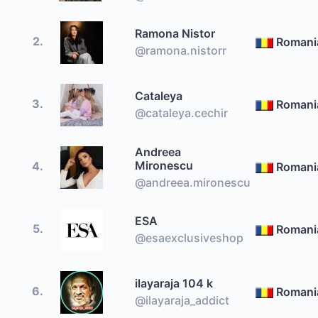
Ramona Nistor
2.
Romani
@ramona.nistorr
Cataleya
3.
Romani
@cataleya.cechir
Andreea
Mironescu
4.
Romani
@andreea.mironescu
ESA
5.
Romani
@esaexclusiveshop
ilayaraja 104 k
6.
Romani
@ilayaraja_addict