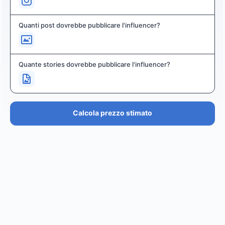
Quanti post dovrebbe pubblicare l'influencer?
Quante stories dovrebbe pubblicare l'influencer?
Calcola prezzo stimato
PREZZO STIMATO
€36.4K – €43.7K
EUR
GBP
USD
NOK
SEK
DKK
Creator
ha un prezzo stimato tra i
0
per
0 posts and 0