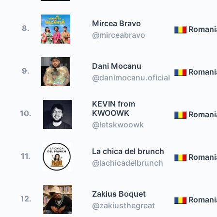
Mircea Bravo
8.
Romani
@mirceabravo
Dani Mocanu
9.
Romani
@danimocanu.oficial
KEVIN from
KWOOWK
10.
Romani
@letskwoowk
La chica del brunch
11.
Romani
@lachicadelbrunch
Zakius Boquet
12.
Romani
@zakiusthegreat