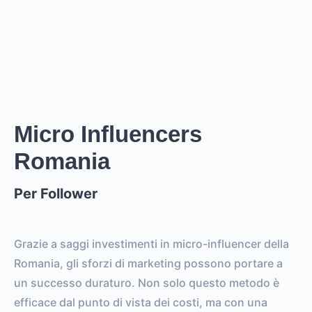
stories
.
Creator
puó raggiungere un reach di
0
followers,
.
0
EST. REACH
0
0
EST. STORY
EST. POST
IMPRESSIONS
IMPRESSIONS
Micro Influencers
Romania
0
0
FOLLOWERS
TOTAL POSTS
Per Follower
0%
vs.
0%
ENGAGEMENT RATE
VS. BENCHMARK
Grazie a saggi investimenti in micro-influencer della
Romania, gli sforzi di marketing possono portare a
un successo duraturo. Non solo questo metodo è
efficace dal punto di vista dei costi, ma con una