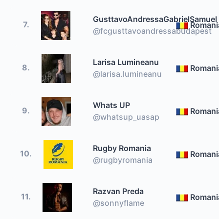
GusttavoAndressaGabrielSamuel
7.
Romani
@fcgusttavoandressabudapest
Larisa Lumineanu
8.
Romani
@larisa.lumineanu
Whats UP
9.
Romani
@whatsup_uasap
Rugby Romania
10.
Romani
@rugbyromania
Razvan Preda
11.
Romani
@sonnyflame