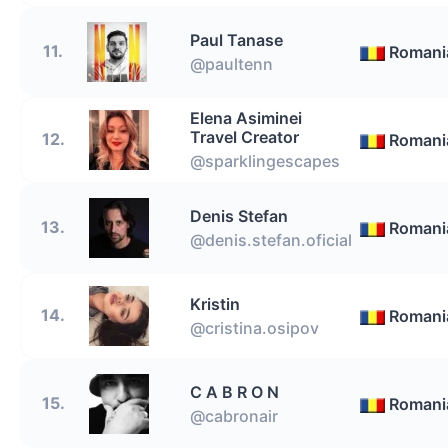
Paul Tanase
11.
Romani
@paultenn
Elena Asiminei
Travel Creator
12.
Romani
@sparklingescapes
Denis Stefan
13.
Romani
@denis.stefan.oficial
Kristin
14.
Romani
@cristina.osipov
C A B R O N
15.
Romani
@cabronair