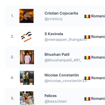
Cristian Cojocarita
1.
Romani
@cristicoj
S Kavinela
2.
Romani
@veerappan_thangachi
Bhushan Patil
3.
Romani
@bhushanpatil_491_
Nicolae Constantin
4.
Romani
@nicolae_constantin33
Felices
5.
Romani
@besschieri