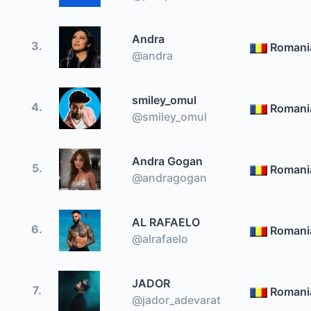
Andra
3.
Romani
@andra
smiley_omul
4.
Romani
@smiley_omul
Andra Gogan
5.
Romani
@andragogan
AL RAFAELO
6.
Romani
@alrafaelo
JADOR
7.
Romani
@jador_adevarat