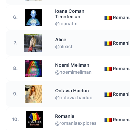
Ioana Coman
Timofeciuc
6.
Romani
@ioanatm
Alice
7.
Romani
@alixist
Noemi Meilman
8.
Romani
@noemimeilman
Octavia Haiduc
9.
Romani
@octavia.haiduc
Romania
10.
Romani
@romaniaexplores