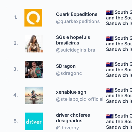
South 
Quark Expeditions
1.
and the So
@quarkexpeditions
Sandwich I
SGs e hopefuls
South 
brasileiras
2.
and the So
Sandwich I
@suicidegirls.bra
South 
SDragon
3.
and the So
@sdragonc
Sandwich I
South 
xenablue sgh
4.
and the So
@stellabojcic_official
Sandwich I
driver choferes
South 
designados
5.
and the So
Sandwich I
@driverpy