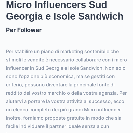
Micro Influencers Sud
Georgia e Isole Sandwich
0
0
FOLLOWERS
TOTAL POSTS
Per Follower
0%
vs.
0%
ENGAGEMENT RATE
VS. BENCHMARK
Per stabilire un piano di marketing sostenibile che
stimoli le vendite è necessario collaborare con i micro
influencer in Sud Georgia e Isole Sandwich. Non solo
sono l'opzione più economica, ma se gestiti con
criterio, possono diventare la principale fonte di
reddito del vostro marchio o della vostra agenzia. Per
aiutarvi a portare la vostra attività al successo, ecco
un elenco completo dei più grandi Micro influencer.
Inoltre, forniamo proposte gratuite in modo che sia
facile individuare il partner ideale senza alcun