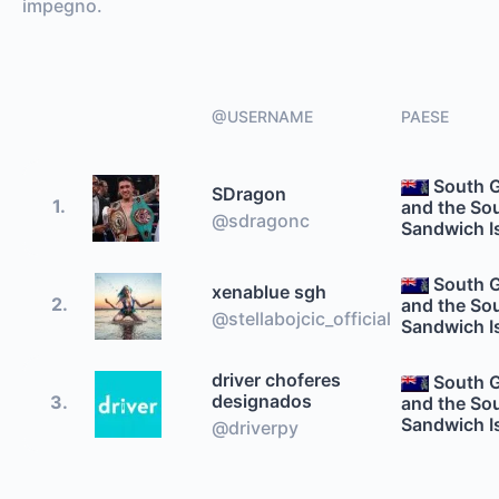
impegno.
@USERNAME
PAESE
South 
SDragon
1.
and the So
@sdragonc
Sandwich I
South 
xenablue sgh
2.
and the So
@stellabojcic_official
Sandwich I
driver choferes
South 
designados
3.
and the So
Sandwich I
@driverpy