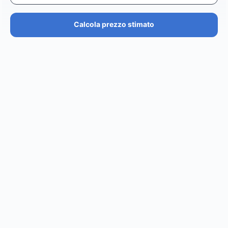
Calcola prezzo stimato
PREZZO STIMATO
€36.4K – €43.7K
EUR
GBP
USD
NOK
SEK
DKK
Creator
ha un prezzo stimato tra i
0
per
0 posts and 0
stories
.
Creator
puó raggiungere un reach di
0
followers,
.
0
EST. REACH
0
0
EST. STORY
EST. POST
IMPRESSIONS
IMPRESSIONS