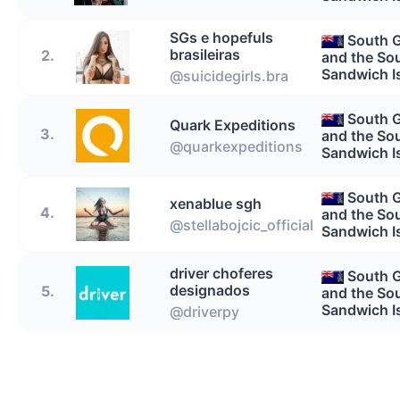
SGs e hopefuls
South 
brasileiras
2.
and the So
Sandwich I
@suicidegirls.bra
South 
Quark Expeditions
3.
and the So
@quarkexpeditions
Sandwich I
South 
xenablue sgh
4.
and the So
@stellabojcic_official
Sandwich I
driver choferes
South 
designados
5.
and the So
Sandwich I
@driverpy