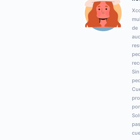
Xc
mul
de 
aud
res
pe
rec
Sin
peq
Cu
pro
por
Sol
pas
cu