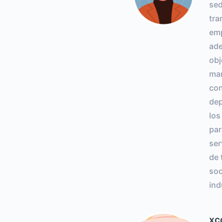
sed
tra
emp
ade
obj
mar
con
dep
los
pa
ser
de 
so
ind
xc