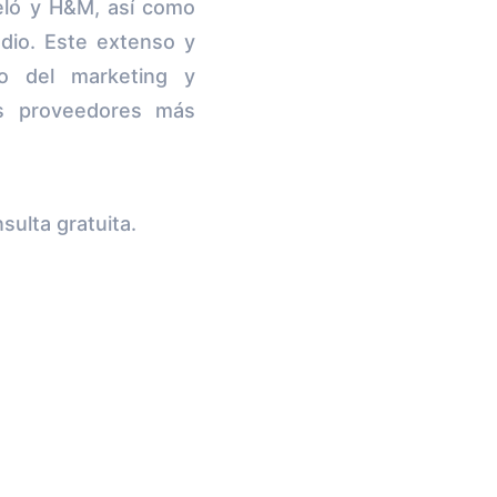
eló y H&M, así como
io. Este extenso y
do del marketing y
os proveedores más
ulta gratuita.