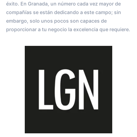
éxito. En Granada, un número cada vez mayor de
compañías se están dedicando a este campo; sin
embargo, solo unos pocos son capaces de
proporcionar a tu negocio la excelencia que requiere.