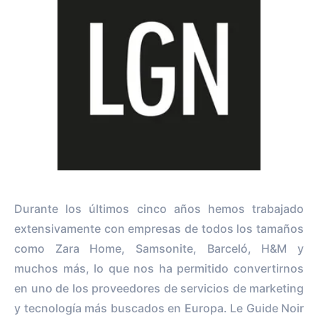
Durante los últimos cinco años hemos trabajado
extensivamente con empresas de todos los tamaños
como Zara Home, Samsonite, Barceló, H&M y
muchos más, lo que nos ha permitido convertirnos
en uno de los proveedores de servicios de marketing
y tecnología más buscados en Europa. Le Guide Noir