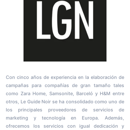
Con cinco años de experiencia en la elaboración de
campañas para compañías de gran tamaño tales
como Zara Home, Samsonite, Barceló y H&M entre
otros, Le Guide Noir se ha consolidado como uno de
los principales proveedores de servicios de
marketing y tecnología en Europa. Además,
ofrecemos los servicios con igual dedicación y