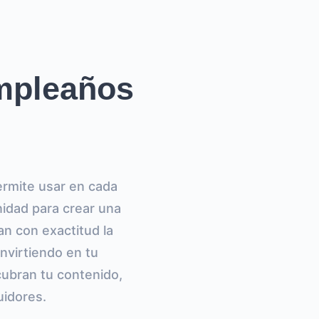
mpleaños
rmite usar en cada
nidad para crear una
an con exactitud la
invirtiendo en tu
cubran tu contenido,
uidores.