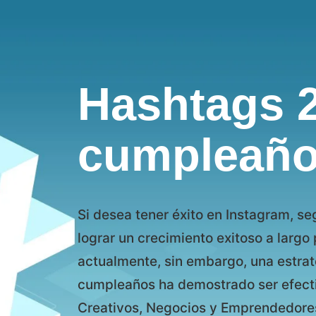
Hashtags 
cumpleañ
Si desea tener éxito en Instagram, se
lograr un crecimiento exitoso a largo 
actualmente, sin embargo, una estra
cumpleaños ha demostrado ser efecti
Creativos, Negocios y Emprendedore