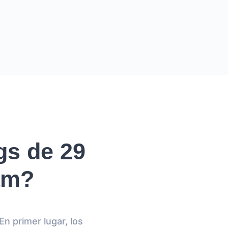
gs de 29
am?
n primer lugar, los