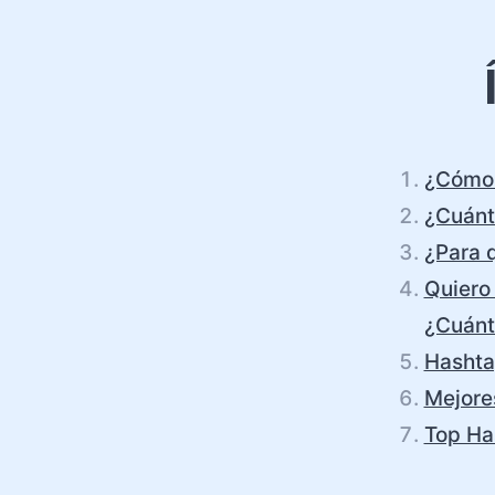
¿Cómo 
¿Cuánt
¿Para 
Quiero 
¿Cuánto
Hashta
Mejore
Top Ha