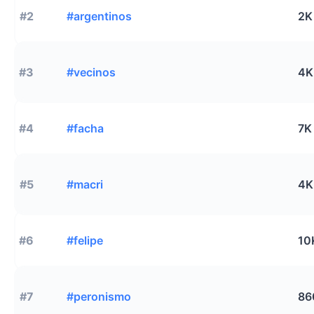
#2
#argentinos
2K
#3
#vecinos
4K
#4
#facha
7K
#5
#macri
4K
#6
#felipe
10
#7
#peronismo
86