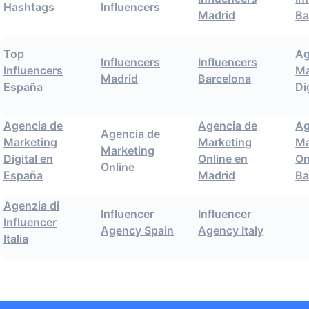
Hashtags
Influencers
Madrid
Ba
Top
Ag
Influencers
Influencers
Influencers
Ma
Madrid
Barcelona
España
Di
Agencia de
Agencia de
Ag
Agencia de
Marketing
Marketing
Ma
Marketing
Digital en
Online en
On
Online
España
Madrid
Ba
Agenzia di
Influencer
Influencer
Influencer
Agency Spain
Agency Italy
Italia