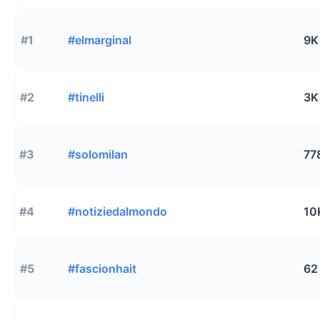
#1
#elmarginal
9K
#2
#tinelli
3K
#3
#solomilan
77
#4
#notiziedalmondo
10
#5
#fascionhait
62