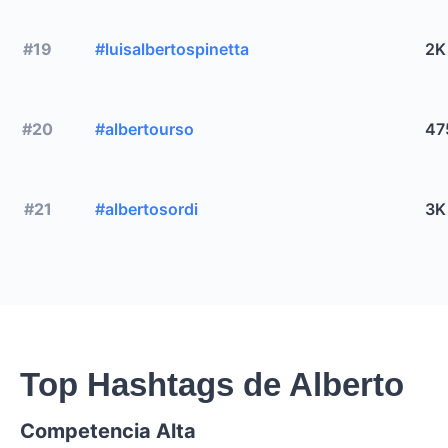
#19
#luisalbertospinetta
2K
#20
#albertourso
47
#21
#albertosordi
3K
Top Hashtags de Alberto
Competencia Alta