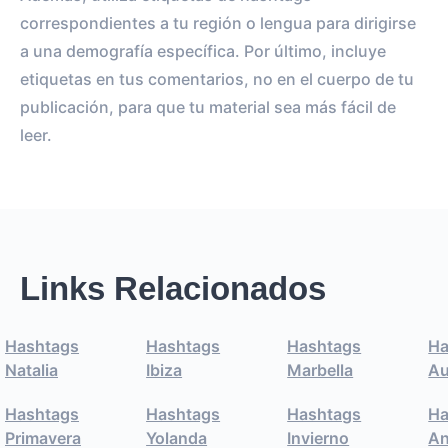
correspondientes a tu región o lengua para dirigirse
a una demografía específica. Por último, incluye
etiquetas en tus comentarios, no en el cuerpo de tu
publicación, para que tu material sea más fácil de
leer.
Links Relacionados
Hashtags
Hashtags
Hashtags
Ha
Natalia
Ibiza
Marbella
Au
Hashtags
Hashtags
Hashtags
Ha
Primavera
Yolanda
Invierno
An