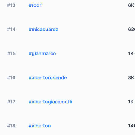
#13
#rodri
6K
#14
#micasuarez
63
#15
#gianmarco
1K
#16
#albertorosende
3K
#17
#albertogiacometti
1K
#18
#alberton
14