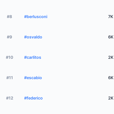
#8
#berlusconi
7K
#9
#osvaldo
6K
#10
#carlitos
2K
#11
#escabio
6K
#12
#federico
2K