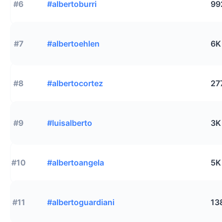
#6
#albertoburri
99
#7
#albertoehlen
6K
#8
#albertocortez
27
#9
#luisalberto
3K
#10
#albertoangela
5K
#11
#albertoguardiani
13