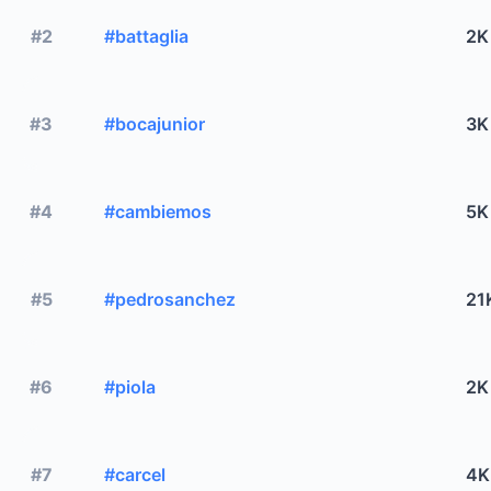
#2
#battaglia
2K
#3
#bocajunior
3K
#4
#cambiemos
5K
#5
#pedrosanchez
21
#6
#piola
2K
#7
#carcel
4K