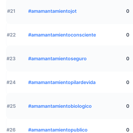
#21
#amamantamientojot
0
#22
#amamantamientoconsciente
0
#23
#amamantamientoseguro
0
#24
#amamantamientopilardevida
0
#25
#amamantamientobiologico
0
#26
#amamantamientopublico
0