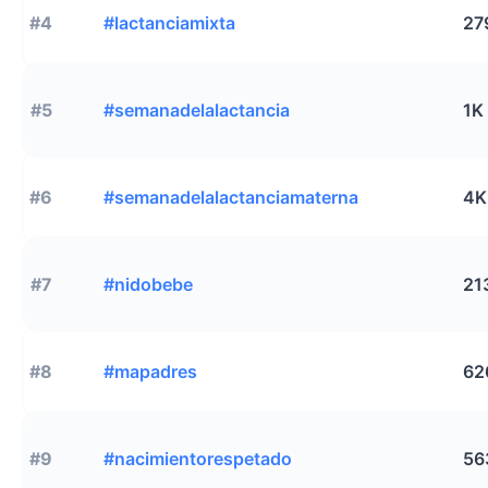
#4
#lactanciamixta
27
#5
#semanadelalactancia
1K
#6
#semanadelalactanciamaterna
4K
#7
#nidobebe
21
#8
#mapadres
62
#9
#nacimientorespetado
56