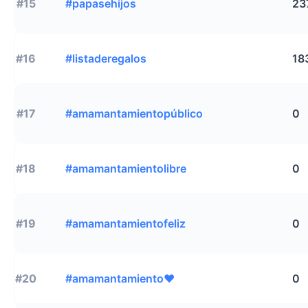
#15
#papasehijos
23
#16
#listaderegalos
18
#17
#amamantamientopúblico
0
#18
#amamantamientolibre
0
#19
#amamantamientofeliz
0
#20
#amamantamiento❤
0