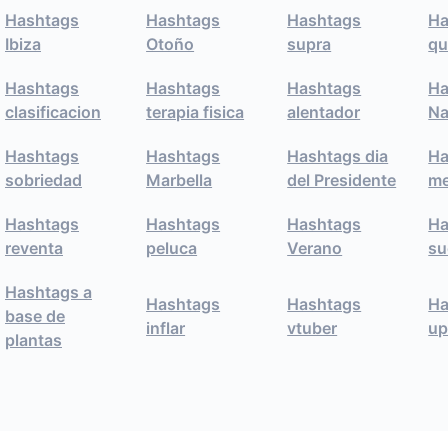
Hashtags
Hashtags
Hashtags
Ha
Ibiza
Otoño
supra
qu
Hashtags
Hashtags
Hashtags
Ha
clasificacion
terapia fisica
alentador
Na
Hashtags
Hashtags
Hashtags dia
Ha
sobriedad
Marbella
del Presidente
me
Hashtags
Hashtags
Hashtags
Ha
reventa
peluca
Verano
su
Hashtags a
Hashtags
Hashtags
Ha
base de
inflar
vtuber
u
plantas