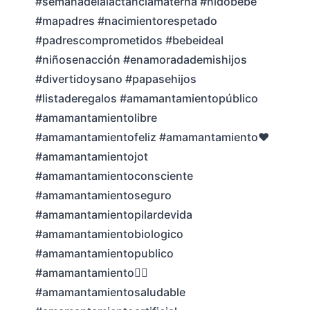
#semanadelalactanciamaterna #nidobebe
#mapadres #nacimientorespetado
#padrescomprometidos #bebeideal
#niñosenacción #enamoradademishijos
#divertidoysano #papasehijos
#listaderegalos #amamantamientopúblico
#amamantamientolibre
#amamantamientofeliz #amamantamiento❤
#amamantamientojot
#amamantamientoconsciente
#amamantamientoseguro
#amamantamientopilardevida
#amamantamientobiologico
#amamantamientopublico
#amamantamiento🙎‍♀️
#amamantamientosaludable