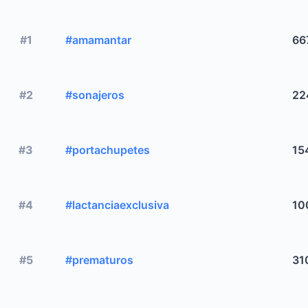
#1
#amamantar
66
#2
#sonajeros
22
#3
#portachupetes
15
#4
#lactanciaexclusiva
10
#5
#prematuros
31