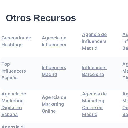
Otros Recursos
Agencia de
Ag
Generador de
Agencia de
Influencers
In
Hashtags
Influencers
Madrid
Ba
Top
Ag
Influencers
Influencers
Influencers
Ma
Madrid
Barcelona
España
Di
Agencia de
Agencia de
Ag
Agencia de
Marketing
Marketing
Ma
Marketing
Digital en
Online en
On
Online
España
Madrid
Ba
Agenzia di