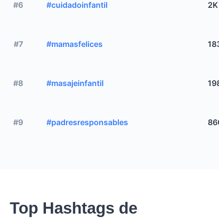
#6
#cuidadoinfantil
2K
#7
#mamasfelices
18
#8
#masajeinfantil
19
#9
#padresresponsables
86
Top Hashtags de