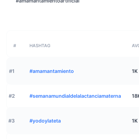
#amamantamientoartificial
#
HASHTAG
AVG
#1
#amamantamiento
1K
#2
#semanamundialdelalactanciamaterna
18
#3
#yodoylateta
1K