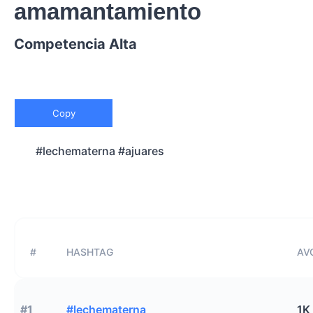
amamantamiento
Competencia Alta
Copy
#lechematerna #ajuares
#
HASHTAG
AVG
#1
#lechematerna
1K