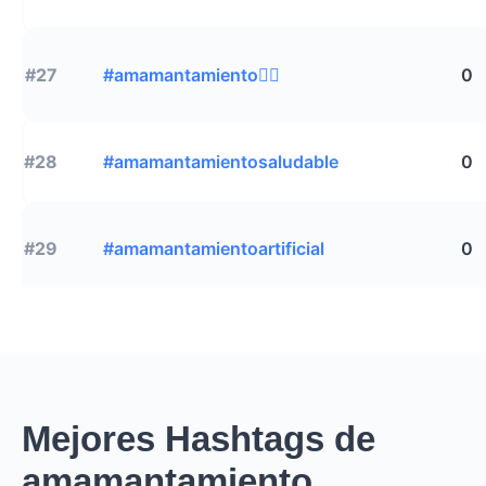
#27
#amamantamiento🙎‍♀️
0
#28
#amamantamientosaludable
0
#29
#amamantamientoartificial
0
Mejores Hashtags de
amamantamiento