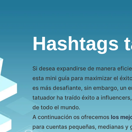
Hashtags t
Si desea expandirse de manera eficie
esta mini guía para maximizar el éxit
es más desafiante, sin embargo, un 
tatuador ha traído éxito a influencer
de todo el mundo.
A continuación os ofrecemos
los mej
para cuentas pequeñas, medianas y 