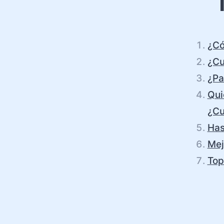
¿Có
¿Cu
¿Pa
Qui
¿Cu
Has
Mej
Top