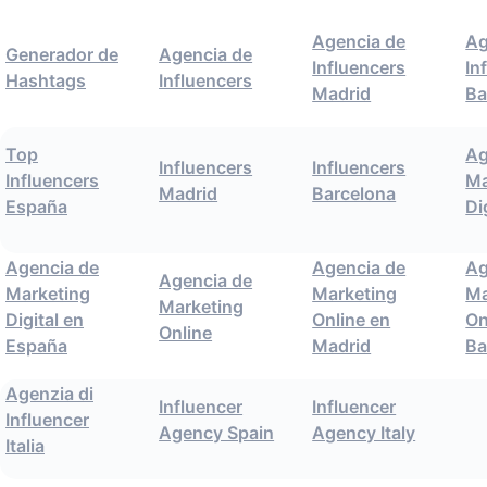
Agencia de
Ag
Generador de
Agencia de
Influencers
In
Hashtags
Influencers
Madrid
Ba
Top
Ag
Influencers
Influencers
Influencers
Ma
Madrid
Barcelona
España
Di
Agencia de
Agencia de
Ag
Agencia de
Marketing
Marketing
Ma
Marketing
Digital en
Online en
On
Online
España
Madrid
Ba
Agenzia di
Influencer
Influencer
Influencer
Agency Spain
Agency Italy
Italia