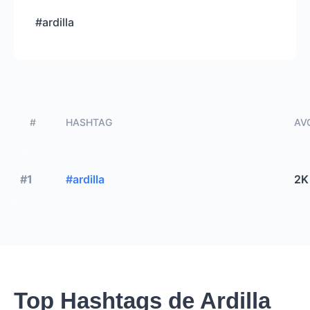
#ardilla
#
HASHTAG
AVG
#1
#ardilla
2K
Top Hashtags de Ardilla