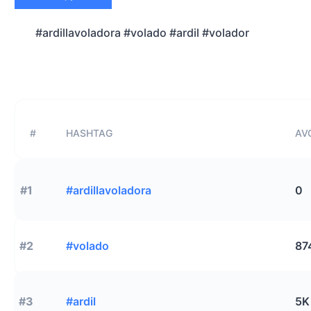
#ardillavoladora #volado #ardil #volador
#
HASHTAG
AVG
#1
#ardillavoladora
0
#2
#volado
87
#3
#ardil
5K