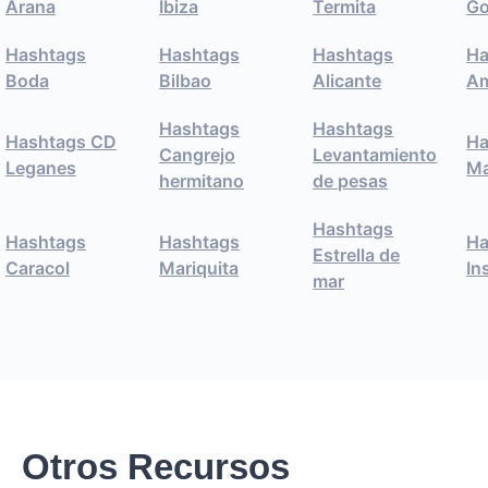
Arana
Ibiza
Termita
Go
Hashtags
Hashtags
Hashtags
Ha
Boda
Bilbao
Alicante
Am
Hashtags
Hashtags
Hashtags CD
Ha
Cangrejo
Levantamiento
Leganes
Ma
hermitano
de pesas
Hashtags
Hashtags
Hashtags
Ha
Estrella de
Caracol
Mariquita
In
mar
Otros Recursos