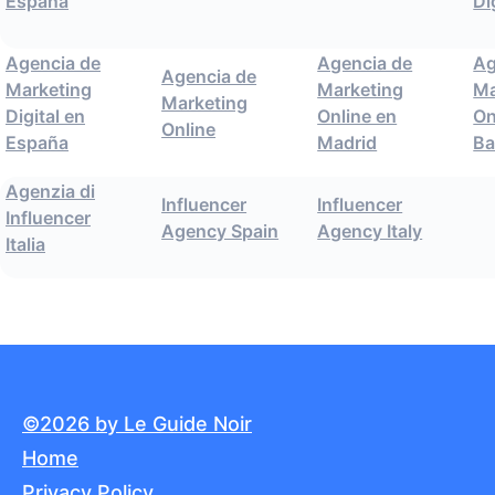
España
Di
Agencia de
Agencia de
Ag
Agencia de
Marketing
Marketing
Ma
Marketing
Digital en
Online en
On
Online
España
Madrid
Ba
Agenzia di
Influencer
Influencer
Influencer
Agency Spain
Agency Italy
Italia
©2026 by Le Guide Noir
Home
Privacy Policy