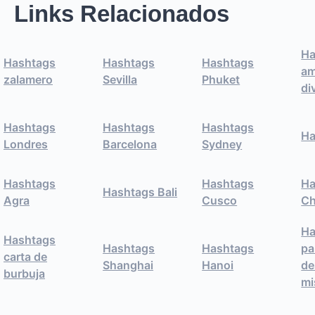
Links Relacionados
Ha
Hashtags
Hashtags
Hashtags
am
zalamero
Sevilla
Phuket
di
Hashtags
Hashtags
Hashtags
Ha
Londres
Barcelona
Sydney
Hashtags
Hashtags
Ha
Hashtags Bali
Agra
Cusco
Ch
Ha
Hashtags
Hashtags
Hashtags
pa
carta de
Shanghai
Hanoi
de
burbuja
m