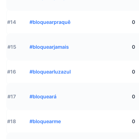
#14
#bloquearpraquê
0
#15
#bloquearjamais
0
#16
#bloquearluzazul
0
#17
#bloqueará
0
#18
#bloquearme
0