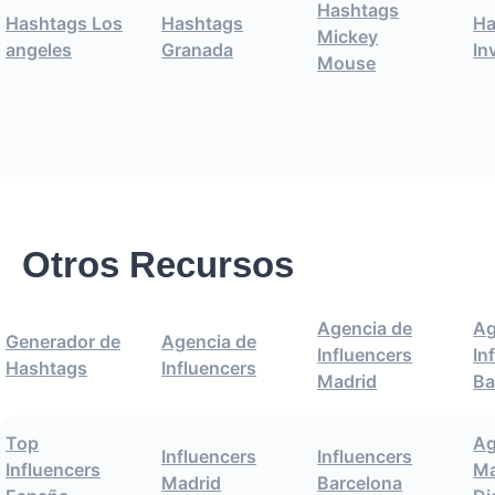
Hashtags
Hashtags Los
Hashtags
Ha
Mickey
angeles
Granada
In
Mouse
Otros Recursos
Agencia de
Ag
Generador de
Agencia de
Influencers
In
Hashtags
Influencers
Madrid
Ba
Top
Ag
Influencers
Influencers
Influencers
Ma
Madrid
Barcelona