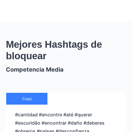
Mejores Hashtags de
bloquear
Competencia Media
Copy
#cantidad #encontre #até #querer
#escuridão #encontrar #daño #deberes
#obreros #países #desconfianza