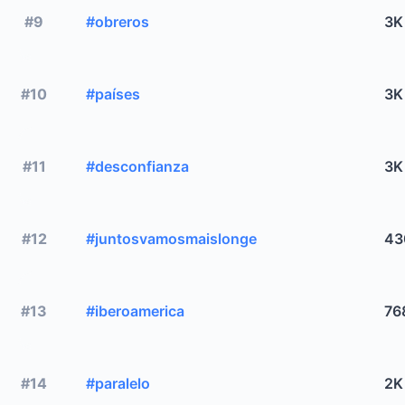
#9
#obreros
3K
#10
#países
3K
#11
#desconfianza
3K
#12
#juntosvamosmaislonge
43
#13
#iberoamerica
76
#14
#paralelo
2K