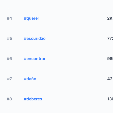
#4
#querer
2K
#5
#escuridão
77
#6
#encontrar
96
#7
#daño
42
#8
#deberes
13