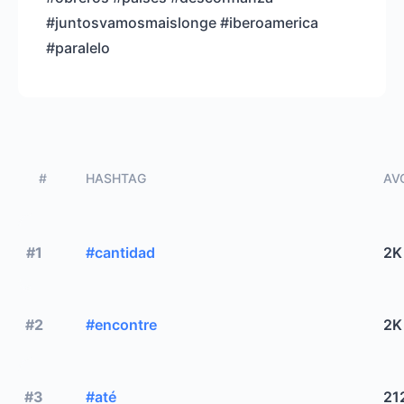
#juntosvamosmaislonge #iberoamerica
#paralelo
#
HASHTAG
AVG
#1
#cantidad
2K
#2
#encontre
2K
#3
#até
21