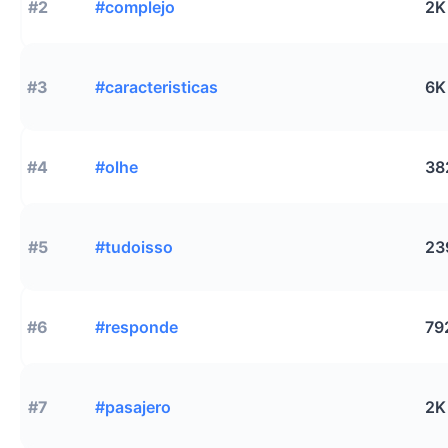
#2
#complejo
2K
#3
#caracteristicas
6K
#4
#olhe
38
#5
#tudoisso
23
#6
#responde
79
#7
#pasajero
2K