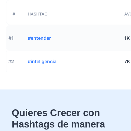
#
HASHTAG
AVG
#1
#entender
1K
#2
#inteligencia
7K
Quieres Crecer con
Hashtags de manera