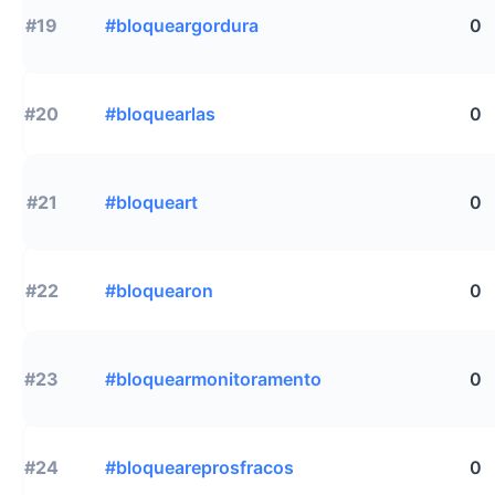
#19
#bloqueargordura
0
#20
#bloquearlas
0
#21
#bloqueart
0
#22
#bloquearon
0
#23
#bloquearmonitoramento
0
#24
#bloqueareprosfracos
0