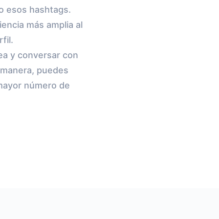
do esos hashtags.
encia más amplia al
fil.
ea y conversar con
a manera, puedes
n mayor número de