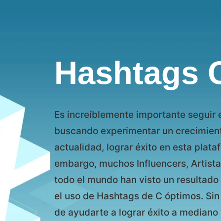
Hashtags 
Es increíblemente importante seguir e
buscando experimentar un crecimiento
actualidad, lograr éxito en esta plat
embargo, muchos Influencers, Artis
todo el mundo han visto un resultado 
el uso de Hashtags de C óptimos. Sin 
de ayudarte a lograr éxito a mediano 