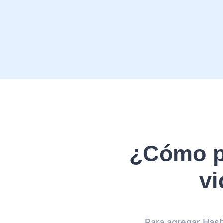
¿Cómo p
vi
Para agregar Hash