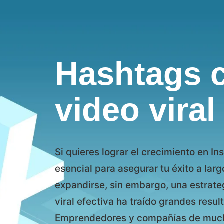
Hashtags c
video viral
Si quieres lograr el crecimiento en In
esencial para asegurar tu éxito a lar
expandirse, sin embargo, una estrate
viral efectiva ha traído grandes resul
Emprendedores y compañías de much