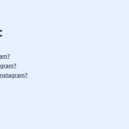
:
ram?
tagram?
 Instagram?