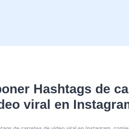
oner Hashtags de car
deo viral en Instagr
tags de carretes de video viral en Instagram, comie