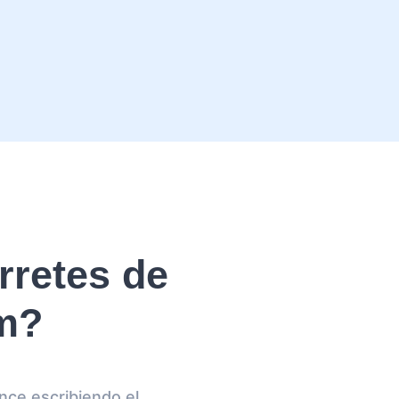
retes de
am?
nce escribiendo el