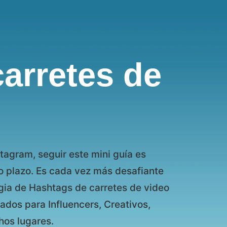
arretes de
stagram, seguir este mini guía es
go plazo. Es cada vez más desafiante
gia de Hashtags de carretes de video
tados para Influencers, Creativos,
os lugares.