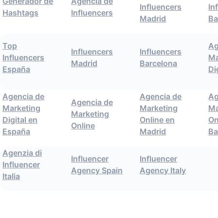
Generador de
Agencia de
Influencers
In
Hashtags
Influencers
Madrid
Ba
Top
Ag
Influencers
Influencers
Influencers
Ma
Madrid
Barcelona
España
Di
Agencia de
Agencia de
Ag
Agencia de
Marketing
Marketing
Ma
Marketing
Digital en
Online en
On
Online
España
Madrid
Ba
Agenzia di
Influencer
Influencer
Influencer
Agency Spain
Agency Italy
Italia