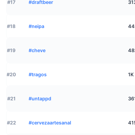
#17
#draftbeer
31
#18
#neipa
44
#19
#cheve
48
#20
#tragos
1K
#21
#untappd
36
#22
#cervezaartesanal
41