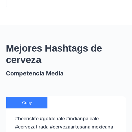
Mejores Hashtags de
cerveza
Competencia Media
Copy
#beerislife #goldenale #indianpaleale
#cervezatirada #cervezaartesanalmexicana