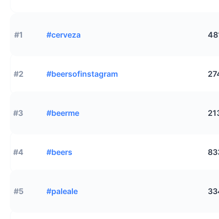
#1
#cerveza
48
#2
#beersofinstagram
27
#3
#beerme
21
#4
#beers
83
#5
#paleale
33