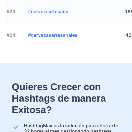
#23
#cervezaartesana
18
#24
#cervezasartesanales
40
Quieres Crecer con
Hashtags de manera
Exitosa?
HashtagMax es la solución para ahorrarte
32 horas al mes gestionando hashtags