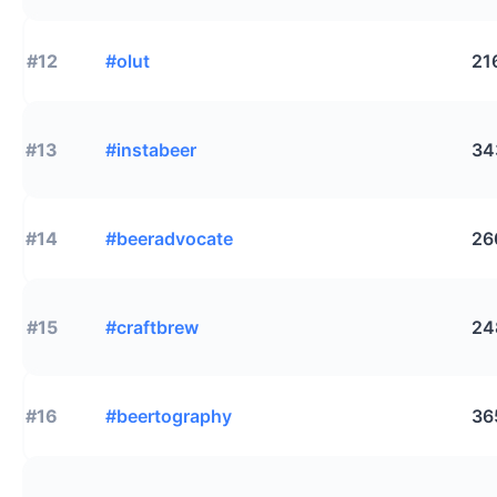
#12
#olut
21
#13
#instabeer
34
#14
#beeradvocate
26
#15
#craftbrew
24
#16
#beertography
36