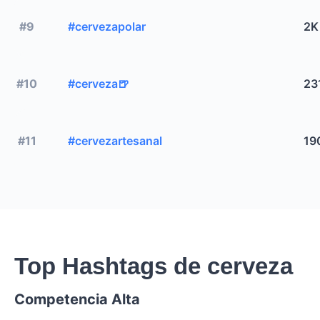
#9
#cervezapolar
2K
#10
#cerveza🍺
23
#11
#cervezartesanal
19
Top Hashtags de cerveza
Competencia Alta