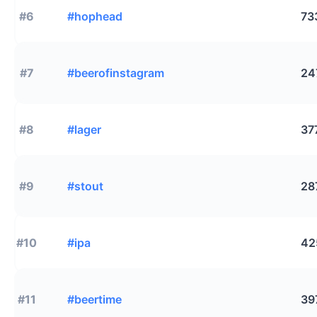
#6
#hophead
73
#7
#beerofinstagram
24
#8
#lager
37
#9
#stout
28
#10
#ipa
42
#11
#beertime
39