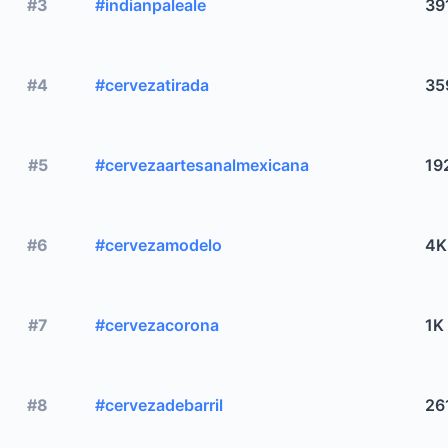
#3
#indianpaleale
39
#4
#cervezatirada
35
#5
#cervezaartesanalmexicana
19
#6
#cervezamodelo
4K
#7
#cervezacorona
1K
#8
#cervezadebarril
26