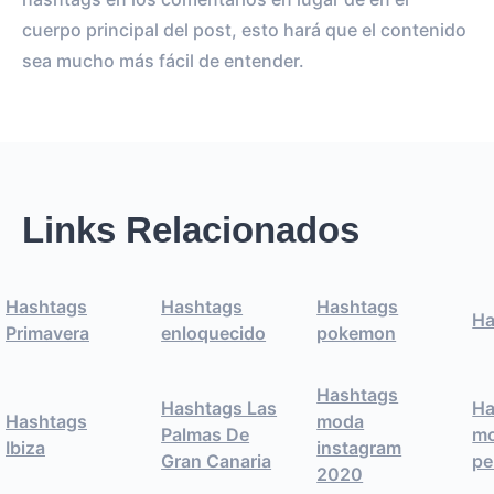
cuerpo principal del post, esto hará que el contenido
sea mucho más fácil de entender.
Links Relacionados
Hashtags
Hashtags
Hashtags
Ha
Primavera
enloquecido
pokemon
Hashtags
Hashtags Las
Ha
Hashtags
moda
Palmas De
mo
Ibiza
instagram
Gran Canaria
pe
2020