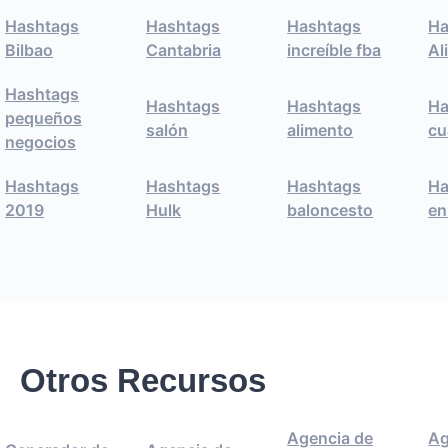
Hashtags
Hashtags
Hashtags
Ha
Bilbao
Cantabria
increíble fba
Al
Hashtags
Hashtags
Hashtags
Ha
pequeños
salón
alimento
cu
negocios
Hashtags
Hashtags
Hashtags
Ha
2019
Hulk
baloncesto
en
Otros Recursos
Agencia de
Ag