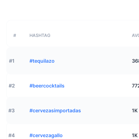
#
HASHTAG
AVG
#1
#tequilazo
36
#2
#beercocktails
77
#3
#cervezasimportadas
1K
#4
#cervezagallo
1K