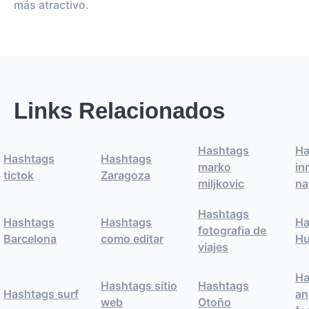
más atractivo.
Links Relacionados
Hashtags
Ha
Hashtags
Hashtags
marko
in
tictok
Zaragoza
miljkovic
na
Hashtags
Hashtags
Hashtags
Ha
fotografia de
Barcelona
como editar
Hu
viajes
Ha
Hashtags sitio
Hashtags
Hashtags surf
an
web
Otoño