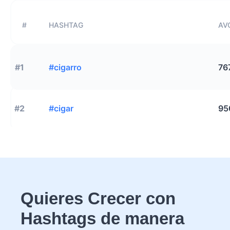
#
HASHTAG
AVG
#1
#cigarro
76
#2
#cigar
95
Quieres Crecer con
Hashtags de manera