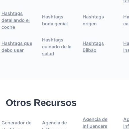
fa
Hashtags
Hashtags
Hashtags
Ha
detallando el
boda genial
origen
ca
coche
Hashtags
Hashtags que
Hashtags
Ha
cuidado de la
debo usar
Bilbao
In
salud
Otros Recursos
Agencia de
Ag
Generador de
Agencia de
Influencers
In