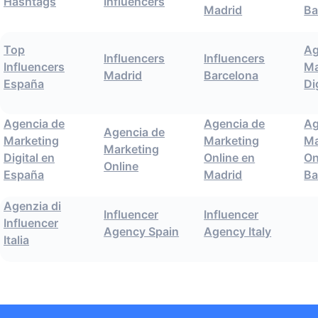
Hashtags
Influencers
Madrid
Ba
Top
Ag
Influencers
Influencers
Influencers
Ma
Madrid
Barcelona
España
Di
Agencia de
Agencia de
Ag
Agencia de
Marketing
Marketing
Ma
Marketing
Digital en
Online en
On
Online
España
Madrid
Ba
Agenzia di
Influencer
Influencer
Influencer
Agency Spain
Agency Italy
Italia