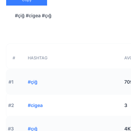
#çiğ #cigea #çığ
#
HASHTAG
AVG
#1
#çiğ
70
#2
#cigea
3
#3
#çığ
4K