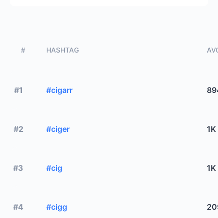
#
HASHTAG
AVG
#1
#cigarr
89
#2
#ciger
1K
#3
#cig
1K
#4
#cigg
20