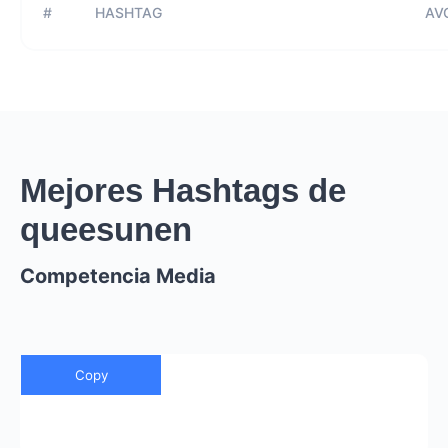
#
HASHTAG
AVG
Mejores Hashtags de
queesunen
Competencia Media
Copy