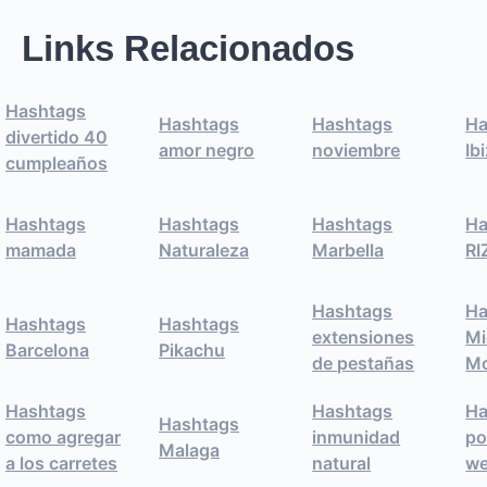
Links Relacionados
Hashtags
Hashtags
Hashtags
Ha
divertido 40
amor negro
noviembre
Ib
cumpleaños
Hashtags
Hashtags
Hashtags
Ha
mamada
Naturaleza
Marbella
R
Hashtags
Ha
Hashtags
Hashtags
extensiones
Mi
Barcelona
Pikachu
de pestañas
M
Hashtags
Hashtags
Ha
Hashtags
como agregar
inmunidad
po
Malaga
a los carretes
natural
w