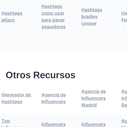
Hashtags
Hashtags
Hashtags
como usar
Ha
bradley
jefazo
para ganar
Fe
cooper
seguidores
Otros Recursos
Agencia de
Ag
Generador de
Agencia de
Influencers
In
Hashtags
Influencers
Madrid
Ba
Top
Ag
Influencers
Influencers