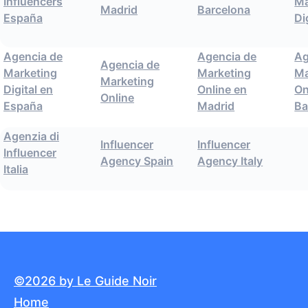
Influencers
Ma
Madrid
Barcelona
España
Di
Agencia de
Agencia de
Ag
Agencia de
Marketing
Marketing
Ma
Marketing
Digital en
Online en
On
Online
España
Madrid
Ba
Agenzia di
Influencer
Influencer
Influencer
Agency Spain
Agency Italy
Italia
©2026 by Le Guide Noir
Home