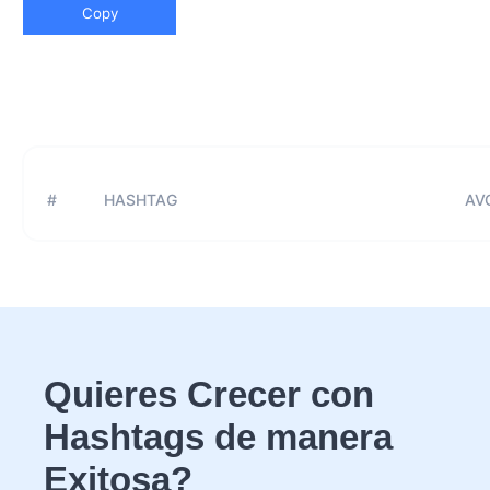
Copy
#
HASHTAG
AVG
Quieres Crecer con
Hashtags de manera
Exitosa?