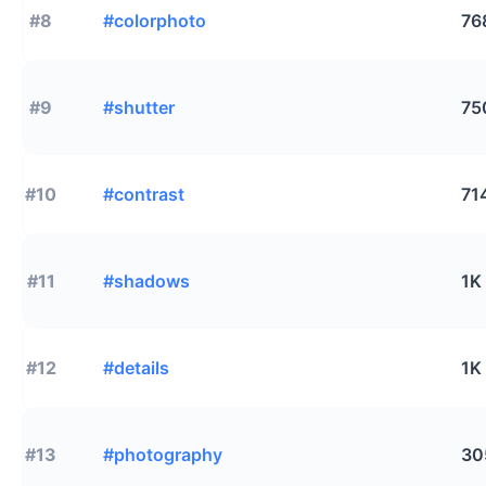
#8
#colorphoto
76
#9
#shutter
75
#10
#contrast
71
#11
#shadows
1K
#12
#details
1K
#13
#photography
30