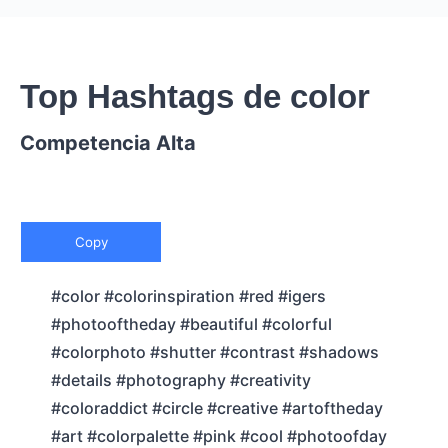
Top Hashtags de color
Competencia Alta
Copy
#color #colorinspiration #red #igers
#photooftheday #beautiful #colorful
#colorphoto #shutter #contrast #shadows
#details #photography #creativity
#coloraddict #circle #creative #artoftheday
#art #colorpalette #pink #cool #photoofday