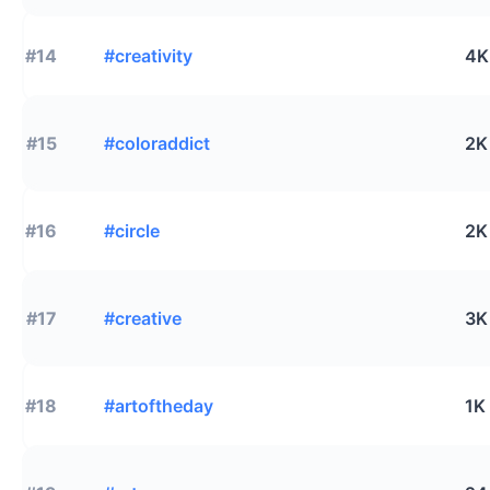
#14
#creativity
4K
#15
#coloraddict
2K
#16
#circle
2K
#17
#creative
3K
#18
#artoftheday
1K