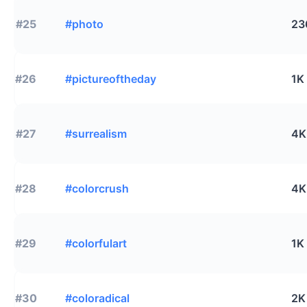
#25
#photo
23
#26
#pictureoftheday
1K
#27
#surrealism
4K
#28
#colorcrush
4K
#29
#colorfulart
1K
#30
#coloradical
2K