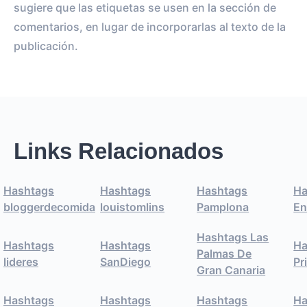
sugiere que las etiquetas se usen en la sección de
comentarios, en lugar de incorporarlas al texto de la
publicación.
Links Relacionados
Hashtags
Hashtags
Hashtags
Ha
bloggerdecomida
louistomlins
Pamplona
En
Hashtags Las
Hashtags
Hashtags
Ha
Palmas De
lideres
SanDiego
Pr
Gran Canaria
Hashtags
Hashtags
Hashtags
Ha