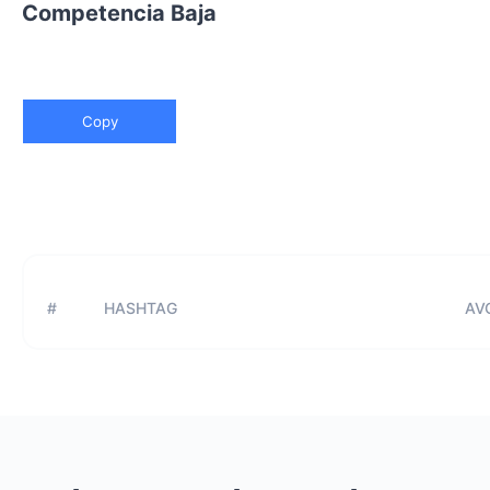
Competencia Baja
Copy
#
HASHTAG
AVG