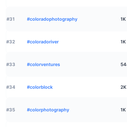
#31
#coloradophotography
1K
#32
#coloradoriver
1K
#33
#colorventures
54
#34
#colorblock
2K
#35
#colorphotography
1K