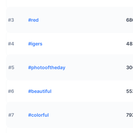
#3
#red
68
#4
#igers
48
#5
#photooftheday
30
#6
#beautiful
55
#7
#colorful
79