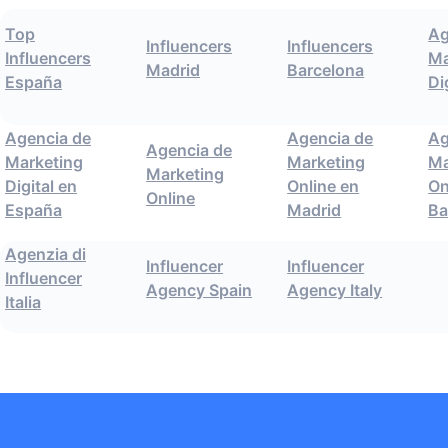
Top
Ag
Influencers
Influencers
Influencers
Ma
Madrid
Barcelona
España
Di
Agencia de
Agencia de
Ag
Agencia de
Marketing
Marketing
Ma
Marketing
Digital en
Online en
On
Online
España
Madrid
Ba
Agenzia di
Influencer
Influencer
Influencer
Agency Spain
Agency Italy
Italia