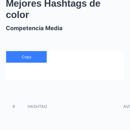
Mejores Hashtags de
color
Competencia Media
Copy
#
HASHTAG
AVG