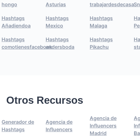
hongo
Asturias
trabajardesdecasa
Sn
Hashtags
Hashtags
Hashtags
Ha
Añadiendoa
Mexico
Malaga
Pe
Hashtags
Hashtags
Hashtags
Ha
comotienesfacebook
andersboda
Pikachu
st
Otros Recursos
Agencia de
Ag
Generador de
Agencia de
Influencers
In
Hashtags
Influencers
Madrid
Ba