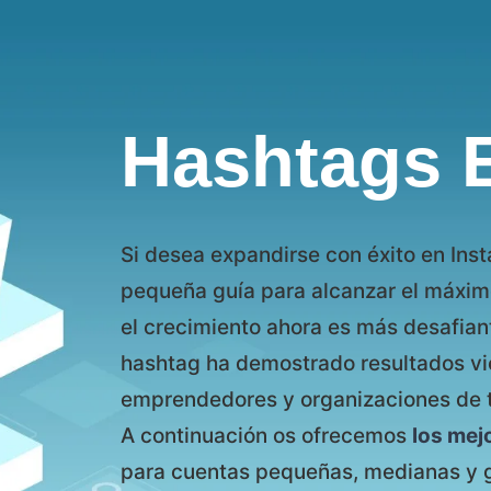
Hashtags 
Si desea expandirse con éxito en Inst
pequeña guía para alcanzar el máximo
el crecimiento ahora es más desafian
hashtag ha demostrado resultados vict
emprendedores y organizaciones de 
A continuación os ofrecemos
los mej
para cuentas pequeñas, medianas y 