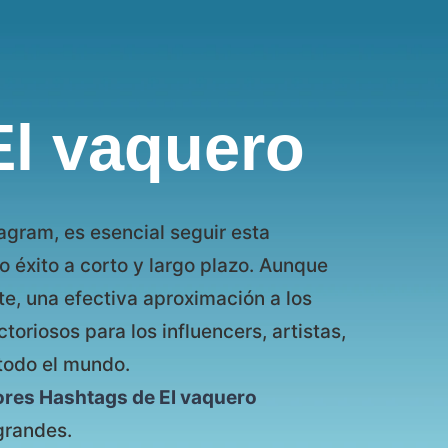
El vaquero
agram, es esencial seguir esta
 éxito a corto y largo plazo. Aunque
te, una efectiva aproximación a los
oriosos para los influencers, artistas,
todo el mundo.
ores Hashtags de El vaquero
grandes.