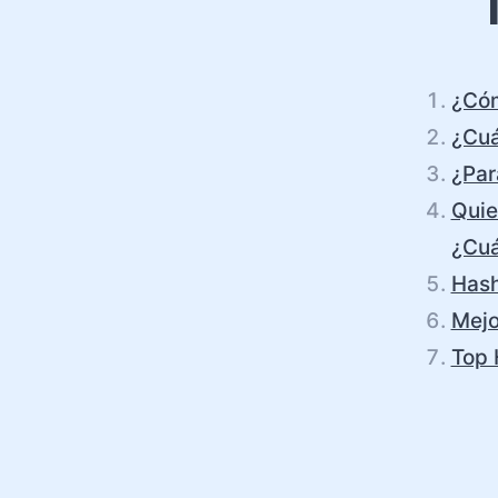
¿Cóm
¿Cuá
¿Par
Quie
¿Cuá
Hash
Mejo
Top 