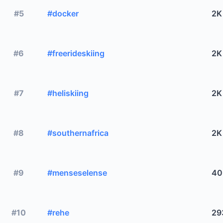
#5
#docker
2K
#6
#freerideskiing
2K
#7
#heliskiing
2K
#8
#southernafrica
2K
#9
#menseselense
40
#10
#rehe
29