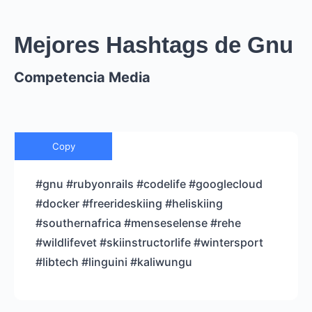
Mejores Hashtags de Gnu
Competencia Media
Copy
#gnu #rubyonrails #codelife #googlecloud
#docker #freerideskiing #heliskiing
#southernafrica #menseselense #rehe
#wildlifevet #skiinstructorlife #wintersport
#libtech #linguini #kaliwungu