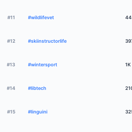
#11
#wildlifevet
44
#12
#skiinstructorlife
39
#13
#wintersport
1K
#14
#libtech
21
#15
#linguini
32