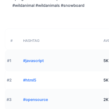
#wildanimal #wildanimals #snowboard
#
HASHTAG
AVG
#1
#javascript
5K
#2
#html5
5K
#3
#opensource
2K