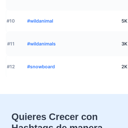
#10
#wildanimal
5K
#11
#wildanimals
3K
#12
#snowboard
2K
Quieres Crecer con
Hashtags de manera