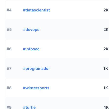
#4
#datascientist
2K
#5
#devops
2K
#6
#infosec
2K
#7
#programador
1K
#8
#wintersports
1K
#9
#turtle
4K