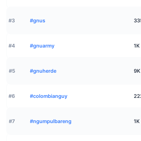
#3
#gnus
33
#4
#gnuarmy
1K
#5
#gnuherde
9K
#6
#colombianguy
22
#7
#ngumpulbareng
1K