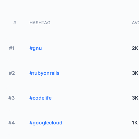
#
HASHTAG
AVG
#1
#gnu
2K
#2
#rubyonrails
3K
#3
#codelife
3K
#4
#googlecloud
1K