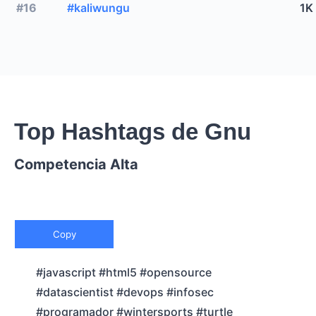
#16
#kaliwungu
1K
Top Hashtags de Gnu
Competencia Alta
Copy
#javascript #html5 #opensource
#datascientist #devops #infosec
#programador #wintersports #turtle