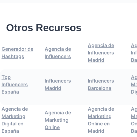
Otros Recursos
Agencia de
Ag
Generador de
Agencia de
Influencers
In
Hashtags
Influencers
Madrid
Ba
Top
Ag
Influencers
Influencers
Influencers
Ma
Madrid
Barcelona
España
Di
Agencia de
Agencia de
Ag
Agencia de
Marketing
Marketing
Ma
Marketing
Digital en
Online en
On
Online
España
Madrid
Ba