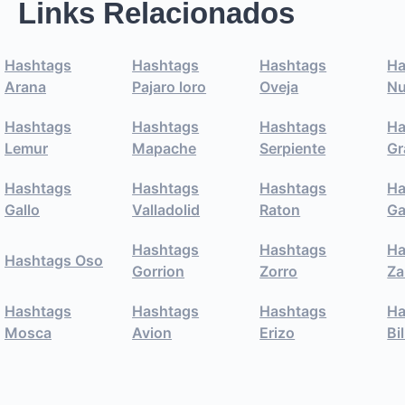
Links Relacionados
Hashtags
Hashtags
Hashtags
Ha
Arana
Pajaro loro
Oveja
Nu
Hashtags
Hashtags
Hashtags
Ha
Lemur
Mapache
Serpiente
Gr
Hashtags
Hashtags
Hashtags
Ha
Gallo
Valladolid
Raton
Ga
Hashtags
Hashtags
Ha
Hashtags Oso
Gorrion
Zorro
Z
Hashtags
Hashtags
Hashtags
Ha
Mosca
Avion
Erizo
Bi