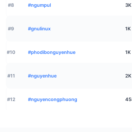
#8
#ngumpul
3K
#9
#gnulinux
1K
#10
#phodibonguyenhue
1K
#11
#nguyenhue
2K
#12
#nguyencongphuong
45