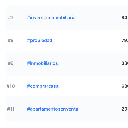
#7
#inversioninmobiliaria
94
#8
#propiedad
79
#9
#inmobiliarios
38
#10
#comprarcasa
68
#11
#apartamentosenventa
29