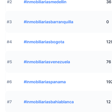
#2
#inmobiliariasmedellin
36
#3
#inmobiliariasbarranquilla
0
#4
#inmobiliariasbogota
12
#5
#inmobiliariasvenezuela
76
#6
#inmobiliariaspanama
19
#7
#inmobiliariasbahiablanca
12