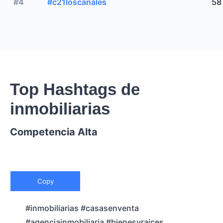
#4
#c21loscanales
58
Top Hashtags de
inmobiliarias
Competencia Alta
Copy
#inmobiliarias #casasenventa
#agenciainmobiliaria #bienesyraices