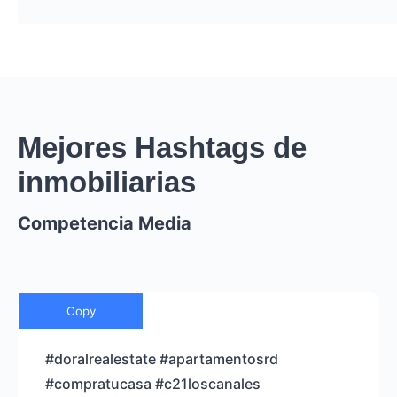
Mejores Hashtags de
inmobiliarias
Competencia Media
Copy
#doralrealestate #apartamentosrd
#compratucasa #c21loscanales