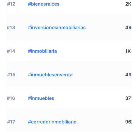
#12
#bienesraices
2K
#13
#inversionesinmobiliarias
49
#14
#inmobiliaria
1K
#15
#inmueblesenventa
49
#16
#inmuebles
37
#17
#corredorinmobiliario
96