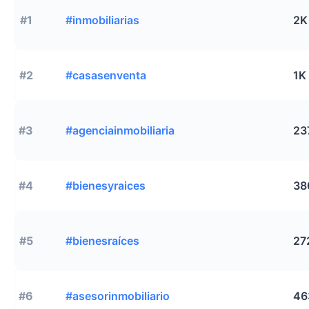
#1
#inmobiliarias
2K
#2
#casasenventa
1K
#3
#agenciainmobiliaria
23
#4
#bienesyraices
38
#5
#bienesraíces
27
#6
#asesorinmobiliario
46