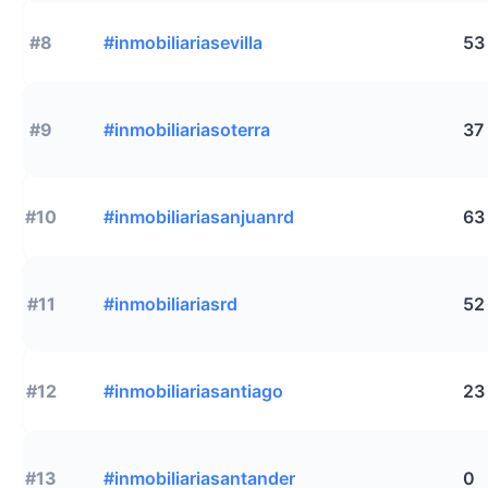
#8
#inmobiliariasevilla
53
#9
#inmobiliariasoterra
37
#10
#inmobiliariasanjuanrd
63
#11
#inmobiliariasrd
52
#12
#inmobiliariasantiago
23
#13
#inmobiliariasantander
0