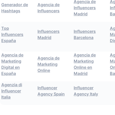
Agencia de
Ag
Generador de
Agencia de
Influencers
In
Hashtags
Influencers
Madrid
Ba
Top
Ag
Influencers
Influencers
Influencers
Ma
Madrid
Barcelona
España
Di
Agencia de
Agencia de
Ag
Agencia de
Marketing
Marketing
Ma
Marketing
Digital en
Online en
On
Online
España
Madrid
Ba
Agenzia di
Influencer
Influencer
Influencer
Agency Spain
Agency Italy
Italia