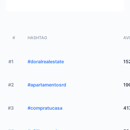
#
HASHTAG
AVG
#1
#doralrealestate
15
#2
#apartamentosrd
19
#3
#compratucasa
41