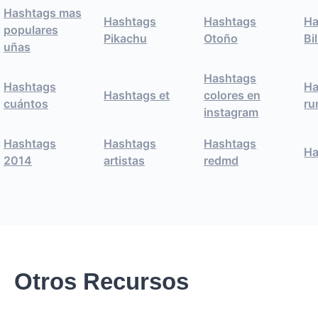
Hashtags mas
Hashtags
Hashtags
Ha
populares
Pikachu
Otoño
Bi
uñas
Hashtags
Hashtags
Ha
Hashtags et
colores en
cuántos
ru
instagram
Hashtags
Hashtags
Hashtags
Ha
2014
artistas
redmd
Otros Recursos