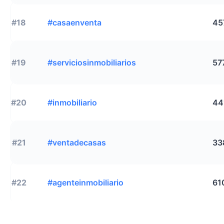
#18
#casaenventa
45
#19
#serviciosinmobiliarios
57
#20
#inmobiliario
44
#21
#ventadecasas
33
#22
#agenteinmobiliario
61