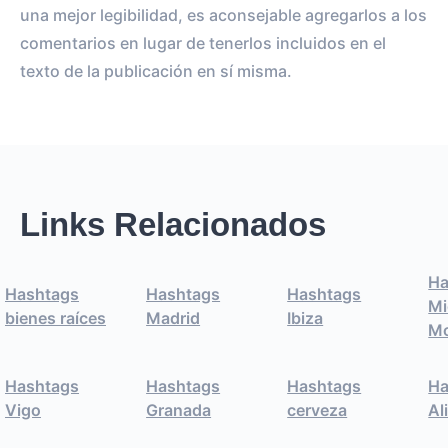
una mejor legibilidad, es aconsejable agregarlos a los
comentarios en lugar de tenerlos incluidos en el
texto de la publicación en sí misma.
Links Relacionados
Ha
Hashtags
Hashtags
Hashtags
Mi
bienes raíces
Madrid
Ibiza
M
Hashtags
Hashtags
Hashtags
Ha
Vigo
Granada
cerveza
Al