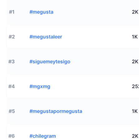
#1
#megusta
2K
#2
#megustaleer
1K
#3
#siguemeytesigo
2K
#4
#mgxmg
25
#5
#megustapormegusta
1K
#6
#chilegram
2K