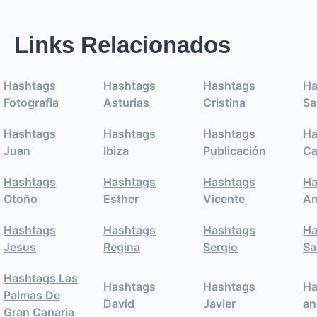
Links Relacionados
Hashtags
Hashtags
Hashtags
Ha
Fotografia
Asturias
Cristina
Sa
Hashtags
Hashtags
Hashtags
Ha
Juan
Ibiza
Publicación
Ca
Hashtags
Hashtags
Hashtags
Ha
Otoño
Esther
Vicente
An
Hashtags
Hashtags
Hashtags
Ha
Jesus
Regina
Sergio
Sa
Hashtags Las
Hashtags
Hashtags
Ha
Palmas De
David
Javier
an
Gran Canaria