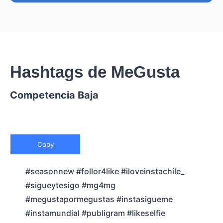
Hashtags de MeGusta
Competencia Baja
Copy
#seasonnew #follor4like #iloveinstachile_
#sigueytesigo #mg4mg
#megustapormegustas #instasigueme
#instamundial #publigram #likeselfie