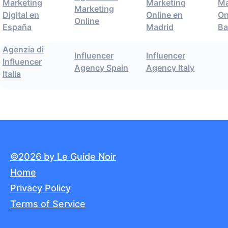
Marketing
Marketing
Ma
Marketing
Digital en
Online en
On
Online
España
Madrid
Ba
Agenzia di
Influencer
Influencer
Influencer
Agency Spain
Agency Italy
Italia
©2026 by Le Guide Noir
Home
Privacy Policy
Terms of Service