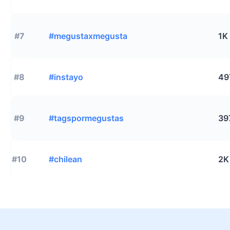
#7
#megustaxmegusta
1K
#8
#instayo
49
#9
#tagspormegustas
39
#10
#chilean
2K