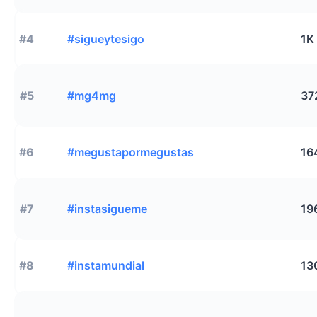
#4
#sigueytesigo
1K
#5
#mg4mg
37
#6
#megustapormegustas
16
#7
#instasigueme
19
#8
#instamundial
13