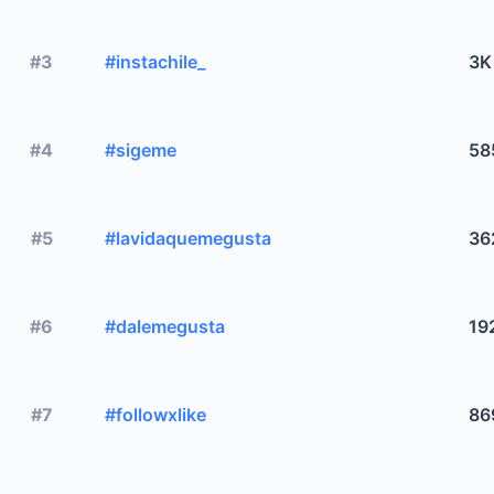
#3
#instachile_
3K
#4
#sigeme
58
#5
#lavidaquemegusta
36
#6
#dalemegusta
19
#7
#followxlike
86