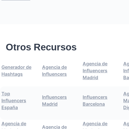
Otros Recursos
Agencia de
Ag
Generador de
Agencia de
Influencers
In
Hashtags
Influencers
Madrid
Ba
Top
Ag
Influencers
Influencers
Influencers
Ma
Madrid
Barcelona
España
Di
Agencia de
Agencia de
Ag
Agencia de