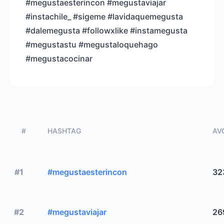
#megustaesterincon #megustaviajar
#instachile_ #sigeme #lavidaquemegusta
#dalemegusta #followxlike #instamegusta
#megustastu #megustaloquehago
#megustacocinar
#
HASHTAG
AVG
#1
#megustaesterincon
32
#2
#megustaviajar
26