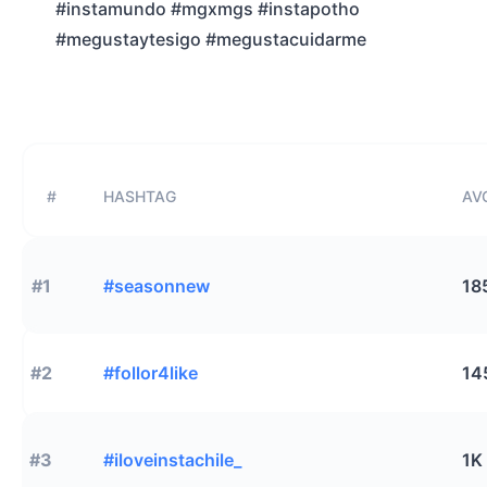
#instamundo #mgxmgs #instapotho
#megustaytesigo #megustacuidarme
#
HASHTAG
AVG
#1
#seasonnew
18
#2
#follor4like
14
#3
#iloveinstachile_
1K