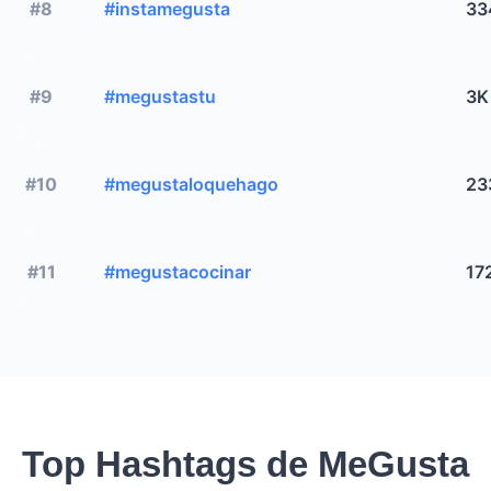
#8
#instamegusta
33
#9
#megustastu
3K
#10
#megustaloquehago
23
#11
#megustacocinar
17
Top Hashtags de MeGusta