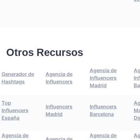
Otros Recursos
Agencia de
Ag
Generador de
Agencia de
Influencers
In
Hashtags
Influencers
Madrid
Ba
Top
Ag
Influencers
Influencers
Influencers
Ma
Madrid
Barcelona
España
Di
Agencia de
Agencia de
Ag
Agencia de