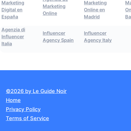
Marketing
Marketing
Ma
Marketing
Digital en
Online en
On
Online
España
Madrid
Ba
Agenzia di
Influencer
Influencer
Influencer
Agency Spain
Agency Italy
Italia
©2026 by Le Guide Noir
Home
Privacy Policy
Terms of Service