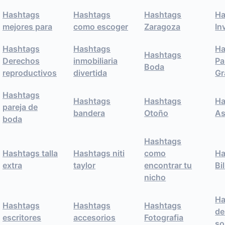
Hashtags
Hashtags
Hashtags
Ha
mejores para
como escoger
Zaragoza
In
Hashtags
Hashtags
Ha
Hashtags
Derechos
inmobiliaria
Pa
Boda
reproductivos
divertida
Gr
Hashtags
Hashtags
Hashtags
Ha
pareja de
bandera
Otoño
As
boda
Hashtags
Hashtags talla
Hashtags niti
como
Ha
extra
taylor
encontrar tu
Bi
nicho
Ha
Hashtags
Hashtags
Hashtags
de
escritores
accesorios
Fotografia
so