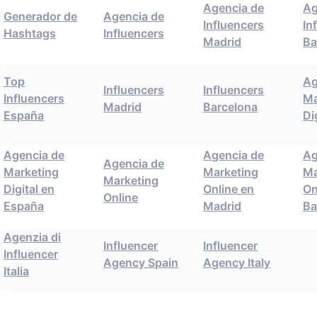
Agencia de
Ag
Generador de
Agencia de
Influencers
In
Hashtags
Influencers
Madrid
Ba
Top
Ag
Influencers
Influencers
Influencers
Ma
Madrid
Barcelona
España
Di
Agencia de
Agencia de
Ag
Agencia de
Marketing
Marketing
Ma
Marketing
Digital en
Online en
On
Online
España
Madrid
Ba
Agenzia di
Influencer
Influencer
Influencer
Agency Spain
Agency Italy
Italia