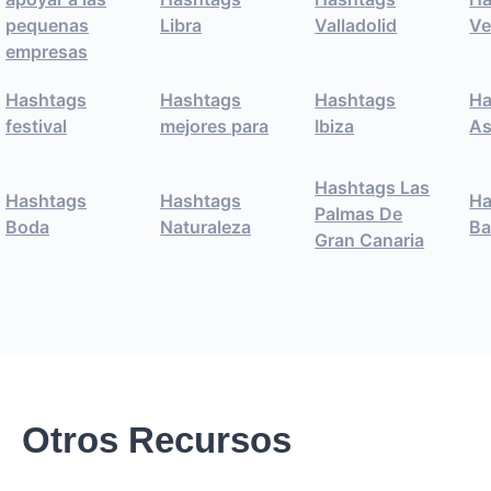
pequenas
Libra
Valladolid
Ve
empresas
Hashtags
Hashtags
Hashtags
Ha
festival
mejores para
Ibiza
As
Hashtags Las
Hashtags
Hashtags
Ha
Palmas De
Boda
Naturaleza
Ba
Gran Canaria
Otros Recursos