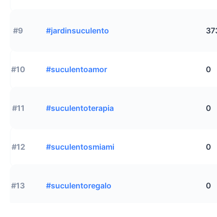
#9
#jardinsuculento
37
#10
#suculentoamor
0
#11
#suculentoterapia
0
#12
#suculentosmiami
0
#13
#suculentoregalo
0