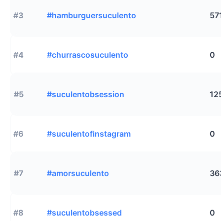
#3
#hamburguersuculento
57
#4
#churrascosuculento
0
#5
#suculentobsession
12
#6
#suculentofinstagram
0
#7
#amorsuculento
36
#8
#suculentobsessed
0