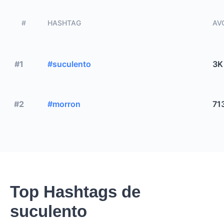
#
HASHTAG
AVG
#1
#suculento
3K
#2
#morron
71
Top Hashtags de
suculento