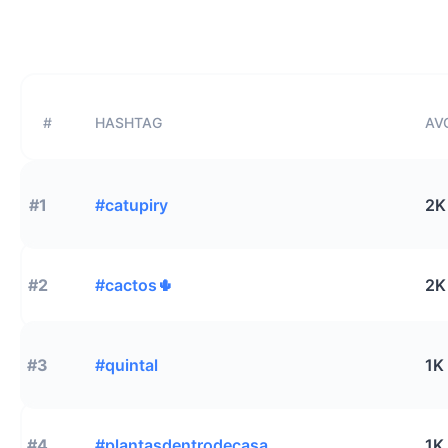
#
HASHTAG
AVG
#1
#catupiry
2K
#2
#cactos🌵
2K
#3
#quintal
1K
#4
#plantasdentrodecasa
1K