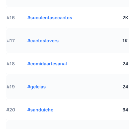
#16
#suculentasecactos
2K
#17
#cactoslovers
1K
#18
#comidaartesanal
24
#19
#geleias
24
#20
#sanduiche
64