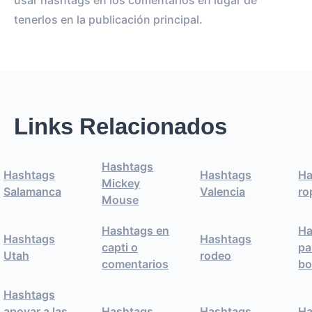
usar hashtags en los comentarios en lugar de
tenerlos en la publicación principal.
Links Relacionados
Hashtags
Hashtags
Hashtags
Ha
Mickey
Salamanca
Valencia
ro
Mouse
Hashtags en
Ha
Hashtags
Hashtags
capti o
pa
Utah
rodeo
comentarios
bo
Hashtags
apoyar a las
Hashtags
Hashtags
Ha