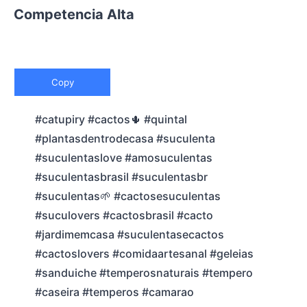
Competencia Alta
Copy
#catupiry #cactos🌵 #quintal
#plantasdentrodecasa #suculenta
#suculentaslove #amosuculentas
#suculentasbrasil #suculentasbr
#suculentas🌱 #cactosesuculentas
#suculovers #cactosbrasil #cacto
#jardimemcasa #suculentasecactos
#cactoslovers #comidaartesanal #geleias
#sanduiche #temperosnaturais #tempero
#caseira #temperos #camarao