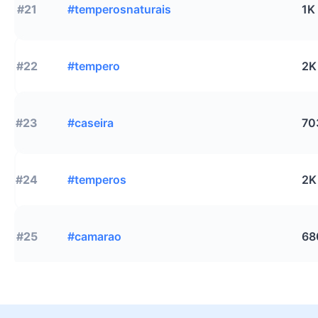
#21
#temperosnaturais
1K
#22
#tempero
2K
#23
#caseira
70
#24
#temperos
2K
#25
#camarao
68