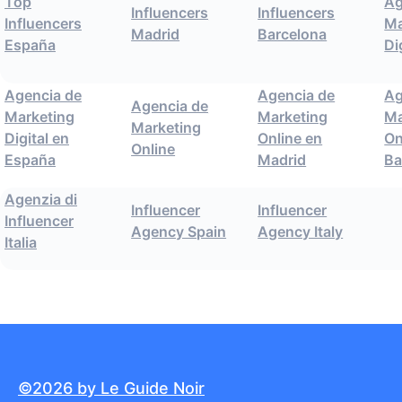
Top
Ag
Influencers
Influencers
Influencers
Ma
Madrid
Barcelona
España
Di
Agencia de
Agencia de
Ag
Agencia de
Marketing
Marketing
Ma
Marketing
Digital en
Online en
On
Online
España
Madrid
Ba
Agenzia di
Influencer
Influencer
Influencer
Agency Spain
Agency Italy
Italia