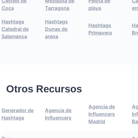
Castillo de
Mezquita de
Pelota de
Ca
Coca
Tarragona
playa
er
Hashtags
Hashtags
Hashtags
Ha
Catedral de
Dunas de
Primavera
B
Salamanca
arena
Otros Recursos
Agencia de
Ag
Generador de
Agencia de
Influencers
In
Hashtags
Influencers
Madrid
Ba