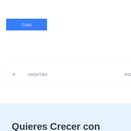
Copy
#
HASHTAG
AVG
Quieres Crecer con