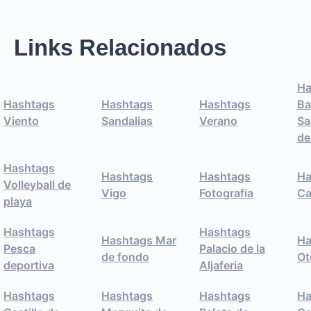
Links Relacionados
Ha
Hashtags
Hashtags
Hashtags
Ba
Viento
Sandalias
Verano
Sa
de
Hashtags
Hashtags
Hashtags
Ha
Volleyball de
Vigo
Fotografia
Ca
playa
Hashtags
Hashtags
Hashtags Mar
Ha
Pesca
Palacio de la
de fondo
Ot
deportiva
Aljaferia
Hashtags
Hashtags
Hashtags
Ha