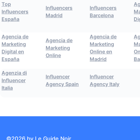
Top
Ag
Influencers
Influencers
Influencers
Ma
Madrid
Barcelona
España
Di
Agencia de
Agencia de
Ag
Agencia de
Marketing
Marketing
Ma
Marketing
Digital en
Online en
On
Online
España
Madrid
Ba
Agenzia di
Influencer
Influencer
Influencer
Agency Spain
Agency Italy
Italia
©2026 by Le Guide Noir