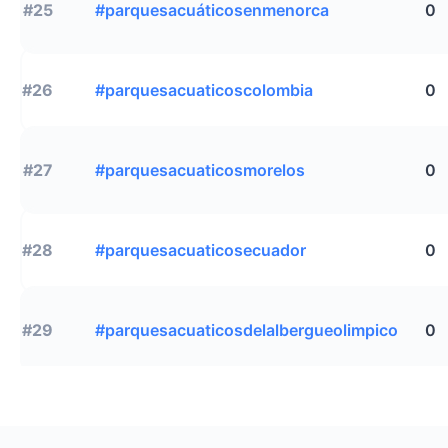
#25
#parquesacuáticosenmenorca
0
#26
#parquesacuaticoscolombia
0
#27
#parquesacuaticosmorelos
0
#28
#parquesacuaticosecuador
0
#29
#parquesacuaticosdelalbergueolimpico
0