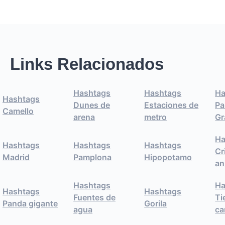
Links Relacionados
Hashtags
Hashtags
Ha
Hashtags
Dunes de
Estaciones de
Pa
Camello
arena
metro
Gr
Ha
Hashtags
Hashtags
Hashtags
Cr
Madrid
Pamplona
Hipopotamo
an
Hashtags
Ha
Hashtags
Hashtags
Fuentes de
Ti
Panda gigante
Gorila
agua
c