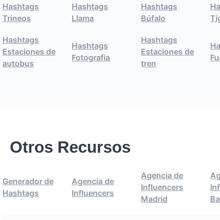
Hashtags
Hashtags
Hashtags
Ha
Trineos
Llama
Búfalo
Ti
Hashtags
Hashtags
Hashtags
Ha
Estaciones de
Estaciones de
Fotografia
Fu
autobus
tren
Otros Recursos
Agencia de
Ag
Generador de
Agencia de
Influencers
In
Hashtags
Influencers
Madrid
Ba