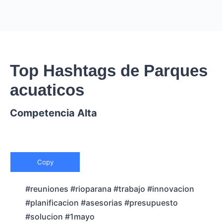
Top Hashtags de Parques
acuaticos
Competencia Alta
Copy
#reuniones #rioparana #trabajo #innovacion
#planificacion #asesorias #presupuesto
#solucion #1mayo