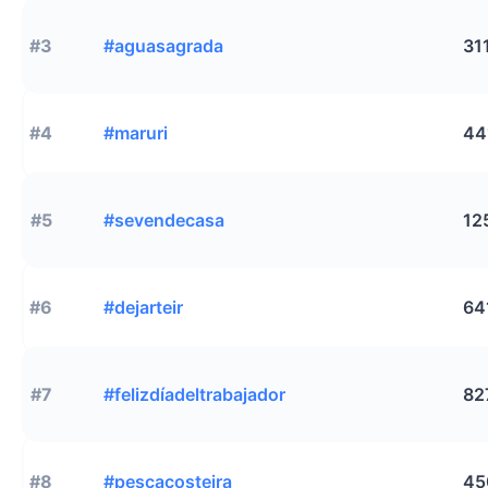
#3
#aguasagrada
31
#4
#maruri
44
#5
#sevendecasa
12
#6
#dejarteir
64
#7
#felizdíadeltrabajador
82
#8
#pescacosteira
45