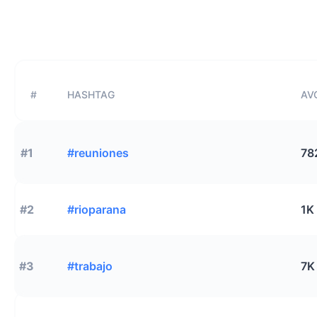
#
HASHTAG
AVG
#1
#reuniones
78
#2
#rioparana
1K
#3
#trabajo
7K