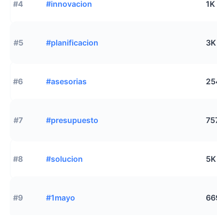
#4
#innovacion
1K
#5
#planificacion
3K
#6
#asesorias
25
#7
#presupuesto
75
#8
#solucion
5K
#9
#1mayo
66