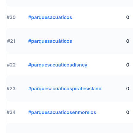
#20
#parquesacúaticos
0
#21
#parquesacuàticos
0
#22
#parquesacuaticosdisney
0
#23
#parquesacuaticospiratesisland
0
#24
#parquesacuaticosenmorelos
0