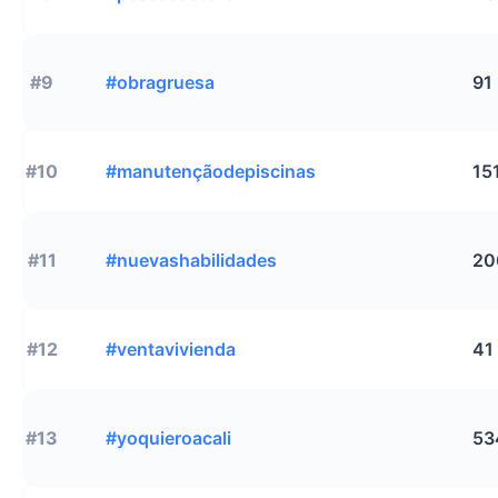
#9
#obragruesa
91
#10
#manutençãodepiscinas
15
#11
#nuevashabilidades
20
#12
#ventavivienda
41
#13
#yoquieroacali
53