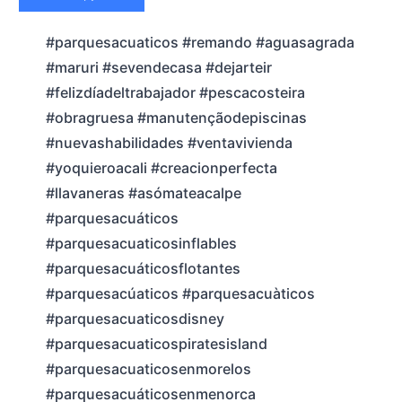
#parquesacuaticos #remando #aguasagrada
#maruri #sevendecasa #dejarteir
#felizdíadeltrabajador #pescacosteira
#obragruesa #manutençãodepiscinas
#nuevashabilidades #ventavivienda
#yoquieroacali #creacionperfecta
#llavaneras #asómateacalpe
#parquesacuáticos
#parquesacuaticosinflables
#parquesacuáticosflotantes
#parquesacúaticos #parquesacuàticos
#parquesacuaticosdisney
#parquesacuaticospiratesisland
#parquesacuaticosenmorelos
#parquesacuáticosenmenorca