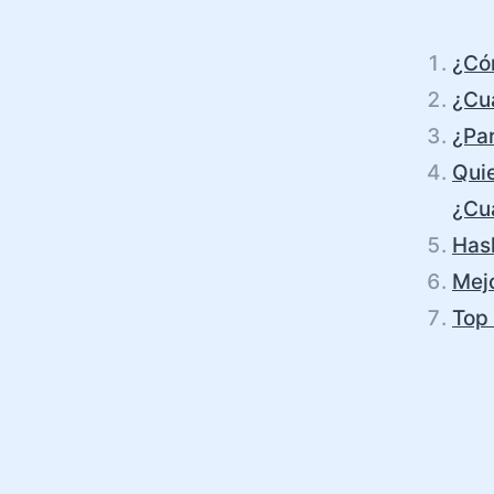
¿Có
¿Cu
¿Par
Quie
¿Cuá
Has
Mej
Top