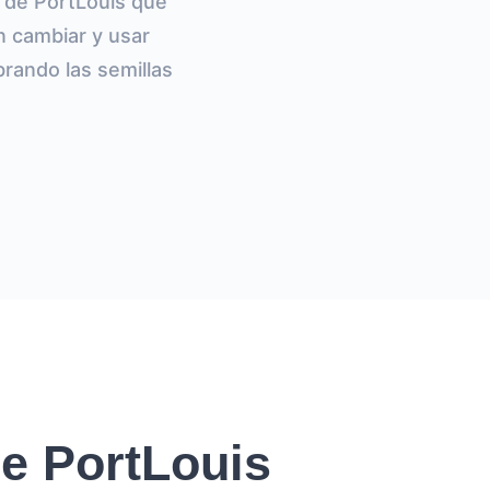
 de PortLouis que
n cambiar y usar
rando las semillas
de PortLouis