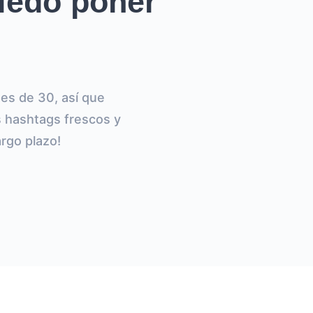
iedo poner
 es de 30, así que
 hashtags frescos y
argo plazo!