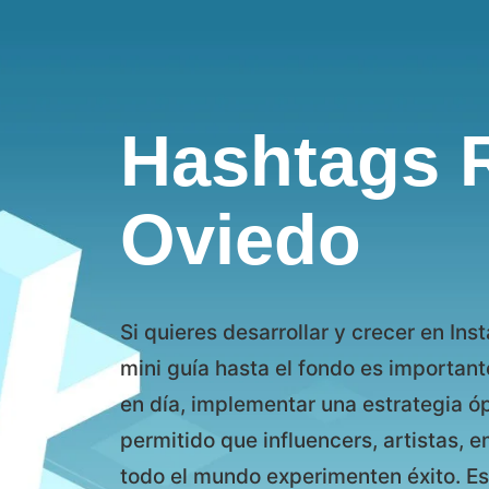
Hashtags 
Oviedo
Si quieres desarrollar y crecer en In
mini guía hasta el fondo es importante
en día, implementar una estrategia 
permitido que influencers, artistas,
todo el mundo experimenten éxito. Es 