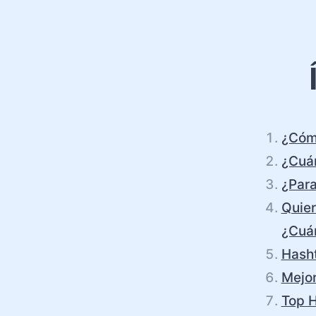
¿Cóm
¿Cuán
¿Para
Quier
¿Cuán
Hash
Mejor
Top H