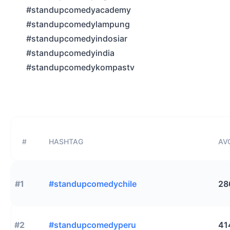
#standupcomedyacademy
#standupcomedylampung
#standupcomedyindosiar
#standupcomedyindia
#standupcomedykompastv
#
HASHTAG
AVG
#1
#standupcomedychile
28
#2
#standupcomedyperu
41