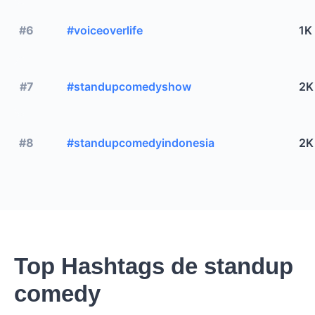
#6
#voiceoverlife
1K
#7
#standupcomedyshow
2K
#8
#standupcomedyindonesia
2K
Top Hashtags de standup
comedy