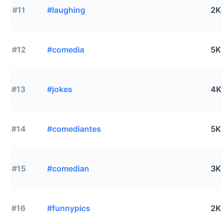
#11
#laughing
2K
#12
#comedia
5K
#13
#jokes
4K
#14
#comediantes
5K
#15
#comedian
3K
#16
#funnypics
2K