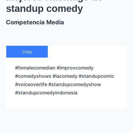
standup comedy
Competencia Media
Copy
#femalecomedian #improvcomedy
#comedyshows #lacomedy #standupcomic
#voiceoverlife #standupcomedyshow
#standupcomedyindonesia