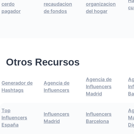
Ha
cerdo
recaudacion
organizacion
cu
pagador
de fondos
del hogar
Otros Recursos
Agencia de
Ag
Generador de
Agencia de
Influencers
In
Hashtags
Influencers
Madrid
Ba
Top
Ag
Influencers
Influencers
Influencers
Ma
Madrid
Barcelona
España
Di