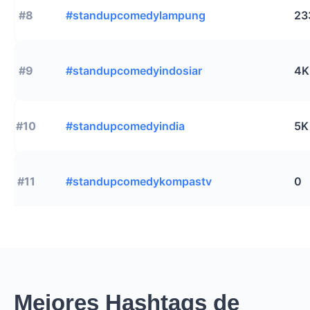
#8
#standupcomedylampung
23
#9
#standupcomedyindosiar
4K
#10
#standupcomedyindia
5K
#11
#standupcomedykompastv
0
Mejores Hashtags de