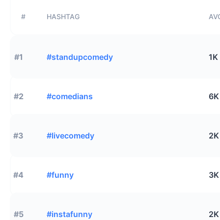
#
HASHTAG
AVG
#1
#standupcomedy
1K
#2
#comedians
6K
#3
#livecomedy
2K
#4
#funny
3K
#5
#instafunny
2K