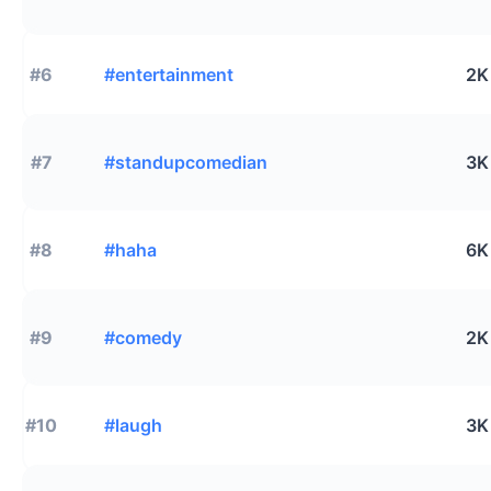
#6
#entertainment
2K
#7
#standupcomedian
3K
#8
#haha
6K
#9
#comedy
2K
#10
#laugh
3K