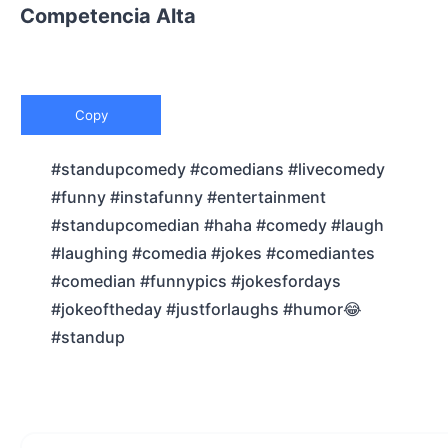
Competencia Alta
Copy
#standupcomedy #comedians #livecomedy
#funny #instafunny #entertainment
#standupcomedian #haha #comedy #laugh
#laughing #comedia #jokes #comediantes
#comedian #funnypics #jokesfordays
#jokeoftheday #justforlaughs #humor😂
#standup