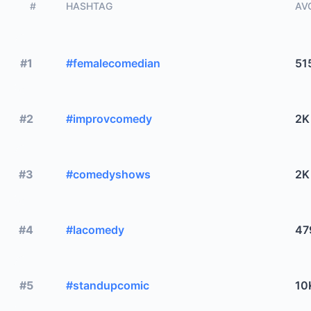
#
HASHTAG
AVG
#1
#femalecomedian
51
#2
#improvcomedy
2K
#3
#comedyshows
2K
#4
#lacomedy
47
#5
#standupcomic
10