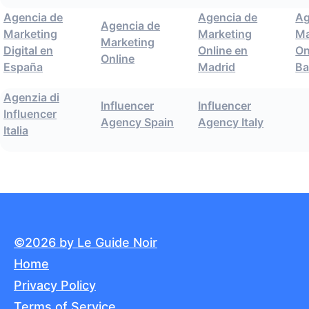
Agencia de
Agencia de
Ag
Agencia de
Marketing
Marketing
Ma
Marketing
Digital en
Online en
On
Online
España
Madrid
Ba
Agenzia di
Influencer
Influencer
Influencer
Agency Spain
Agency Italy
Italia
©2026 by Le Guide Noir
Home
Privacy Policy
Terms of Service