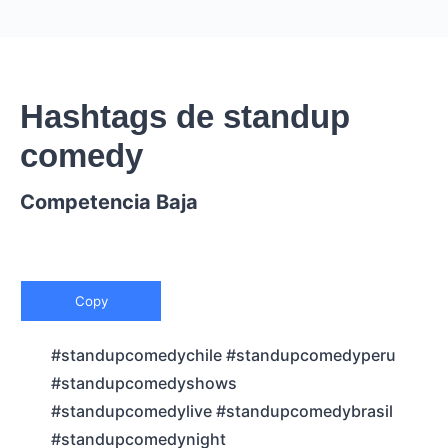
Hashtags de standup
comedy
Competencia Baja
Copy
#standupcomedychile #standupcomedyperu
#standupcomedyshows
#standupcomedylive #standupcomedybrasil
#standupcomedynight