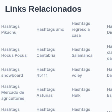
Links Relacionados
Hashtags
Hashtags
Ha
Hashtags amc
regreso a
Pikachu
Di
casa
Ha
Hashtags
Hashtags
Hashtags
cl
Hocus Pocus
Cantabria
Salamanca
da
Hashtags
Hashtags
Hashtags
Ha
snowboard
45111
voley
ba
Hashtags
Hashtags
Hashtags
Ha
Mercado de
Asturias
Hulk
Es
agricultores
Hashtags
Hashtags
Hashtags