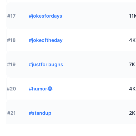
#17
#jokesfordays
11
#18
#jokeoftheday
4K
#19
#justforlaughs
7K
#20
#humor😂
4K
#21
#standup
2K