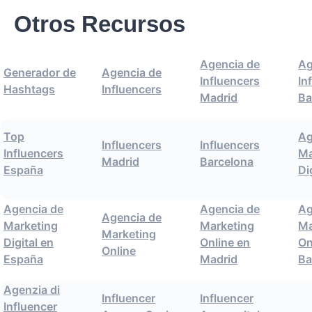
Otros Recursos
Agencia de
Ag
Generador de
Agencia de
Influencers
In
Hashtags
Influencers
Madrid
Ba
Top
Ag
Influencers
Influencers
Influencers
Ma
Madrid
Barcelona
España
Di
Agencia de
Agencia de
Ag
Agencia de
Marketing
Marketing
Ma
Marketing
Digital en
Online en
On
Online
España
Madrid
Ba
Agenzia di
Influencer
Influencer
Influencer