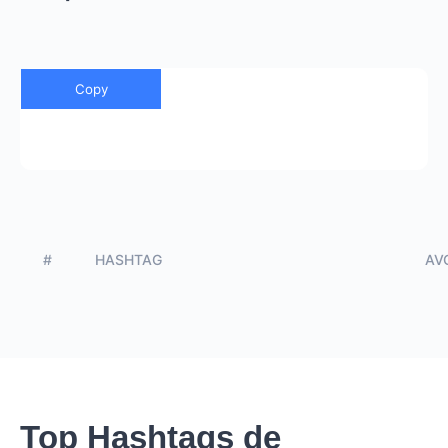
Copy
#
HASHTAG
AVG
Top Hashtags de