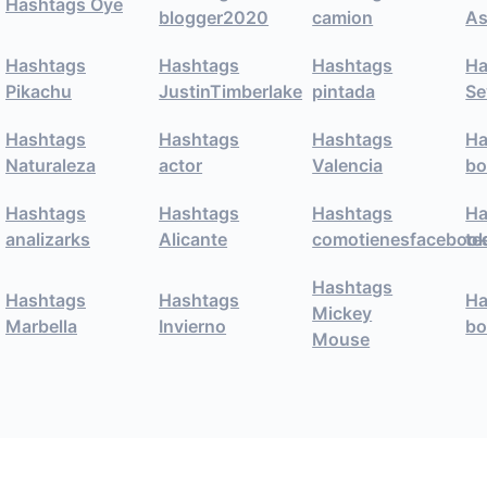
Hashtags Oye
blogger2020
camion
As
Hashtags
Hashtags
Hashtags
Ha
Pikachu
JustinTimberlake
pintada
Se
Hashtags
Hashtags
Hashtags
Ha
Naturaleza
actor
Valencia
bo
Hashtags
Hashtags
Hashtags
Ha
analizarks
Alicante
comotienesfaceboo
te
Hashtags
Hashtags
Hashtags
Ha
Mickey
Marbella
Invierno
bo
Mouse