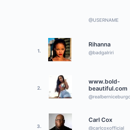
@USERNAME
Rihanna
1.
@badgalriri
www.bold-
beautiful.com
2.
@realberniceburg
Carl Cox
3.
@carlcoxofficial