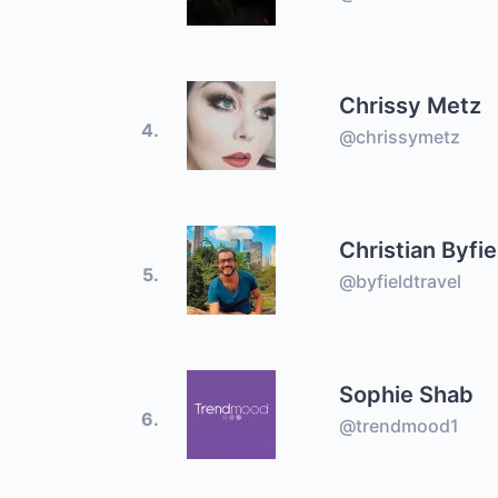
Chrissy Metz
4.
@chrissymetz
Christian Byfie
5.
@byfieldtravel
Sophie Shab
6.
@trendmood1