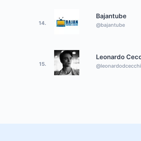
Bajantube
14.
@bajantube
Leonardo Cecc
15.
@leonardodcecch