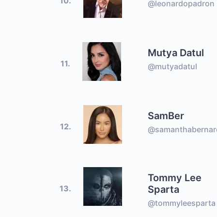
10.
@leonardopadron
Mutya Datul
11.
@mutyadatul
SamBer
12.
@samanthabernar
Tommy Lee
Sparta
13.
@tommyleesparta