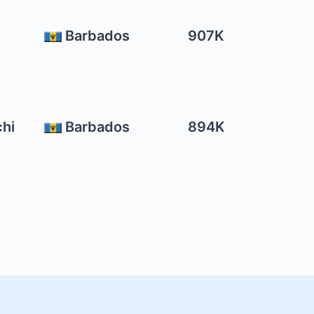
Barbados
907K
hi
Barbados
894K
i