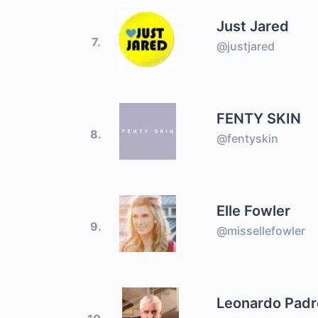
Just Jared
7.
@justjared
FENTY SKIN
8.
@fentyskin
Elle Fowler
9.
@missellefowler
Leonardo Pad