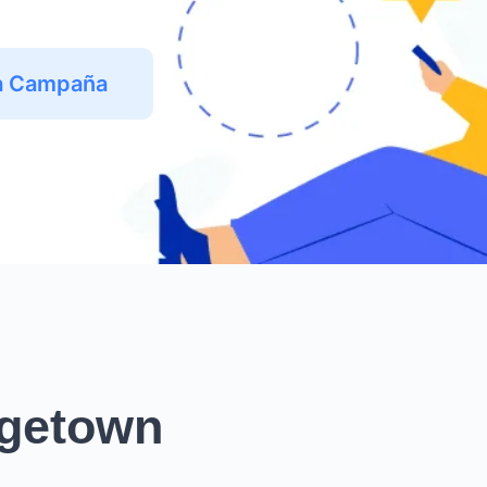
na Campaña
dgetown