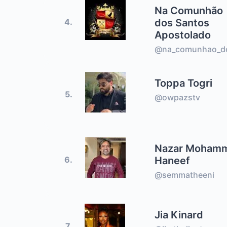
Na Comunhão
dos Santos
4.
Apostolado
@na_comunhao_d
Toppa Togri
5.
@owpazstv
Nazar Moham
Haneef
6.
@semmatheeni
Jia Kinard
7.