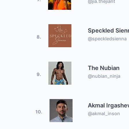
@jia.thejiant
Speckled Sien
8.
@speckledsienna
The Nubian
9.
@nubian_ninja
Akmal Irgashe
10.
@akmal_inson