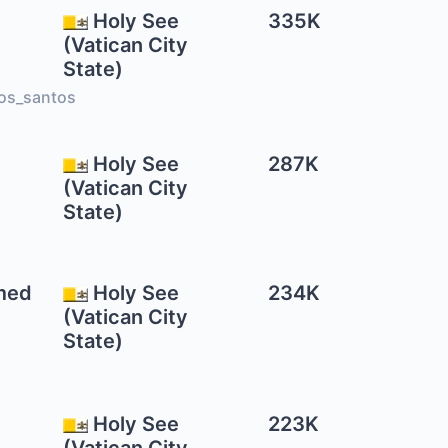
Holy See
335K
(Vatican City
State)
os_santos
Holy See
287K
(Vatican City
State)
med
Holy See
234K
(Vatican City
State)
Holy See
223K