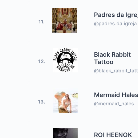
Padres da Igre
11.
@padres.da.igreja
Black Rabbit
Tattoo
12.
@black_rabbit_tat
Mermaid Hale
13.
@mermaid_hales
ROI HEENOK