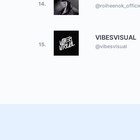
14.
@roiheenok_offici
VIBESVISUAL
15.
@vibesvisual