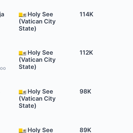
ja
Holy See
114K
(Vatican City
State)
Holy See
112K
(Vatican City
State)
too
s
Holy See
98K
(Vatican City
State)
Holy See
89K