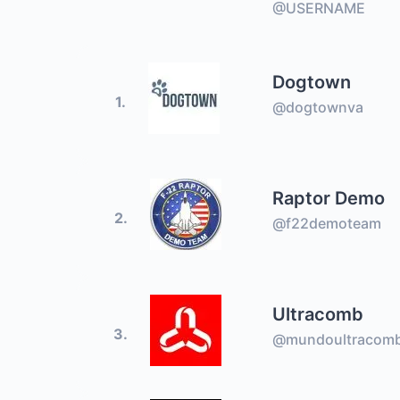
@USERNAME
Dogtown
1.
@dogtownva
Raptor Demo
2.
@f22demoteam
Ultracomb
3.
@mundoultracom