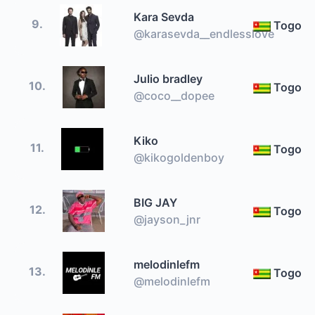
Kara Sevda
9.
Togo
@karasevda__endlesslove
Julio bradley
10.
Togo
@coco__dopee
Kiko
11.
Togo
@kikogoldenboy
BIG JAY
12.
Togo
@jayson_jnr
melodinlefm
13.
Togo
@melodinlefm