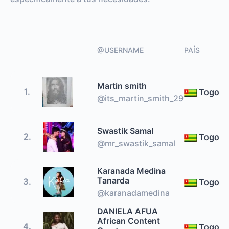
@USERNAME
PAÍS
Martin smith
1.
Togo
@its_martin_smith_29
Swastik Samal
2.
Togo
@mr_swastik_samal
Karanada Medina
Tanarda
3.
Togo
@karanadamedina
DANIELA AFUA
African Content
4.
Togo