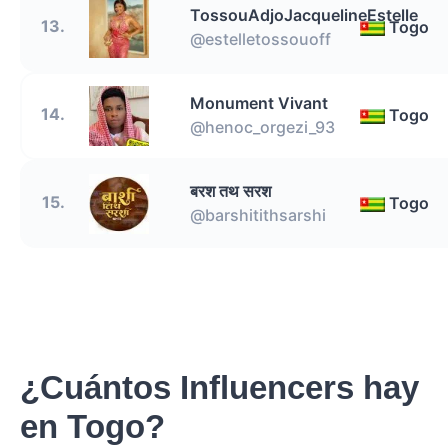
TossouAdjoJacquelineEstelle
13.
Togo
@estelletossouoff
Monument Vivant
14.
Togo
@henoc_orgezi_93
बरश तथ सरश
15.
Togo
@barshitithsarshi
¿Cuántos Influencers hay
en Togo?