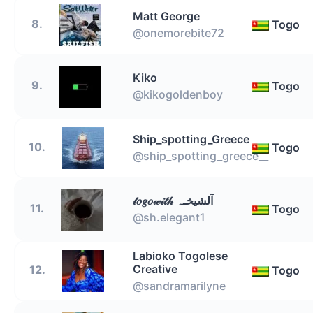
Matt George
8.
Togo
@onemorebite72
Kiko
9.
Togo
@kikogoldenboy
Ship_spotting_Greece
10.
Togo
@ship_spotting_greece__
𝓉𝑜𝑔𝑜𝓌𝒾𝓉𝒽 آلشيخـہ
11.
Togo
@sh.elegant1
Labioko Togolese
Creative
12.
Togo
@sandramarilyne