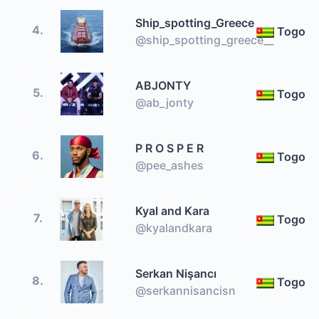
Ship_spotting_Greece
4.
Togo
@ship_spotting_greece__
ABJONTY
5.
Togo
@ab_jonty
P R O S P E R
6.
Togo
@pee_ashes
Kyal and Kara
7.
Togo
@kyalandkara
Serkan Nişancı
8.
Togo
@serkannisancisn