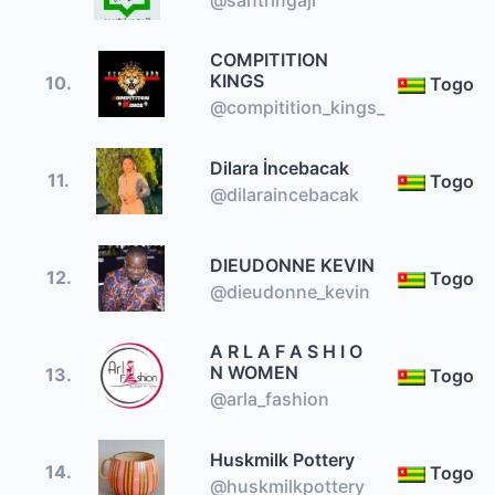
COMPITITION
KINGS
10.
Togo
@compitition_kings_
Dilara İncebacak
11.
Togo
@dilaraincebacak
DIEUDONNE KEVIN
12.
Togo
@dieudonne_kevin
A R L A F A S H I O
N WOMEN
13.
Togo
@arla_fashion
Huskmilk Pottery
14.
Togo
@huskmilkpottery