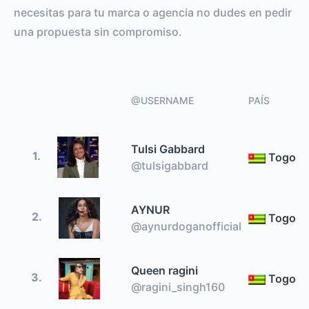
necesitas para tu marca o agencia no dudes en pedir
una propuesta sin compromiso.
@USERNAME
PAÍS
Tulsi Gabbard
1.
Togo
@tulsigabbard
AYNUR
2.
Togo
@aynurdoganofficial
Queen ragini
3.
Togo
@ragini_singh160