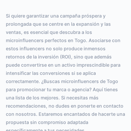
SEGUIDORES
TOTAL INTERACTIONS
0%
vs.
0%
Si quiere garantizar una campaña próspera y
ENGAGEMENT RATE
VS BENCHMARK
prolongada que se centre en la expansión y las
ventas, es esencial que descubra a los
microinfluencers perfectos en Togo. Asociarse con
estos influencers no solo produce inmensos
retornos de la inversión (ROI), sino que además
puede convertirse en un activo imprescindible para
intensificar las conversiones si se aplica
correctamente. ¿Buscas microinfluencers de Togo
para promocionar tu marca o agencia? Aquí tienes
una lista de los mejores. Si necesitas más
recomendaciones, no dudes en ponerte en contacto
con nosotros. Estaremos encantados de hacerte una
propuesta sin compromiso adaptada
específicamente a tus necesidades.