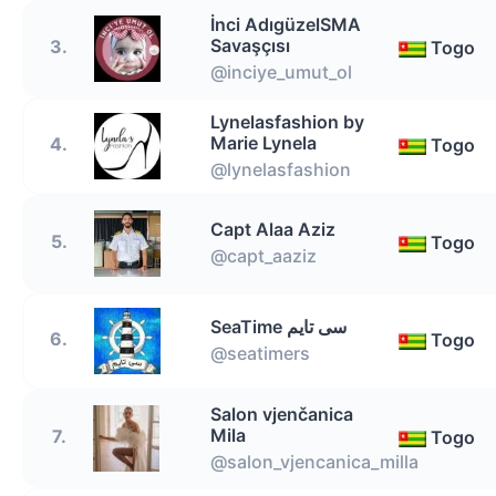
İnci AdıgüzelSMA
Savaşçısı
3.
Togo
@inciye_umut_ol
Lynelasfashion by
Marie Lynela
4.
Togo
@lynelasfashion
Capt Alaa Aziz
5.
Togo
@capt_aaziz
SeaTime سی تایم
6.
Togo
@seatimers
Salon vjenčanica
Mila
7.
Togo
@salon_vjencanica_milla