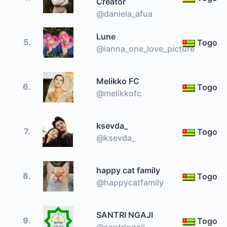
Creator
@daniela_afua
Lune
5.
Togo
@ianna_one_love_picture
Melikko FC
6.
Togo
@melikkofc
ksevda_
7.
Togo
@ksevda_
happy cat family
8.
Togo
@happycatfamily
SANTRI NGAJI
9.
Togo
@santringaji