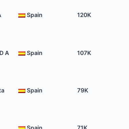
A
Spain
120K
 D A
Spain
107K
ta
Spain
79K
Spain
71K