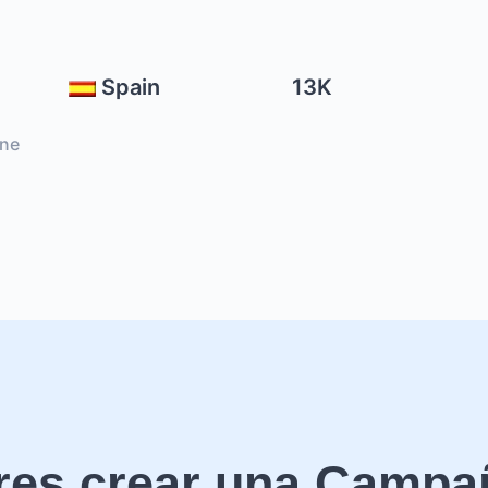
Spain
13K
ine
res crear una Campa