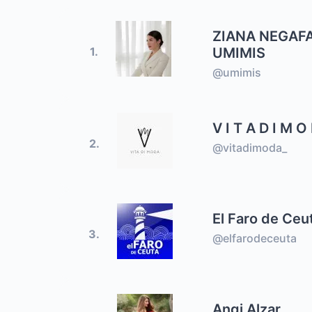
ZIANA NEGAF
UMIMIS
1.
@umimis
V I T A D I M O
2.
@vitadimoda_
El Faro de Ceu
3.
@elfarodeceuta
Angi Alzar