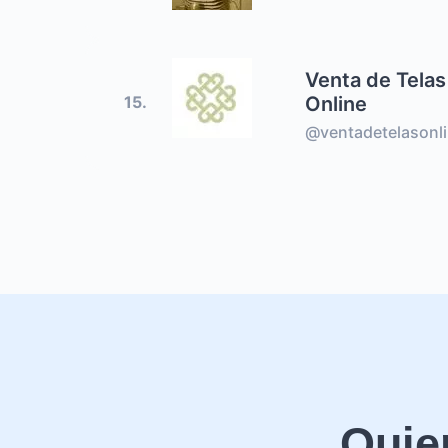
Venta de Telas
Online
15.
@ventadetelasonl
Quie