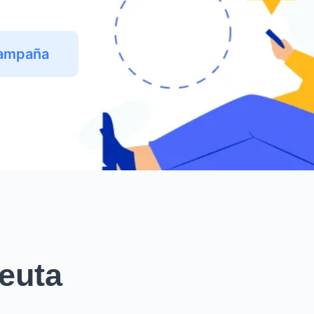
Campaña
euta