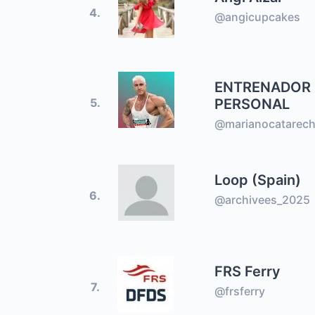
4.
@angicupcakes
ENTRENADOR
PERSONAL
5.
@marianocatarec
Loop (Spain)
6.
@archivees_2025
FRS Ferry
7.
@frsferry