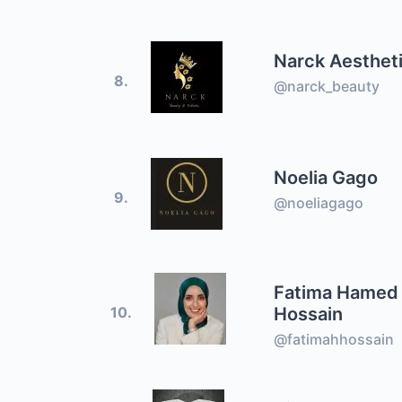
Narck Aesthet
8.
@narck_beauty
Noelia Gago
9.
@noeliagago
Fatima Hamed
Hossain
10.
@fatimahhossain