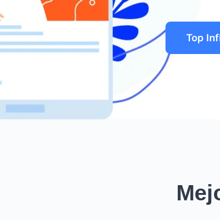
Top In
Mej