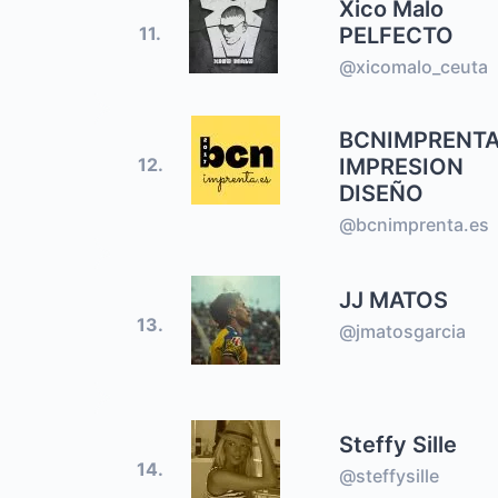
Xico Malo
PELFECTO
11.
@xicomalo_ceuta
BCNIMPRENT
IMPRESION
12.
DISEÑO
@bcnimprenta.es
JJ MATOS
13.
@jmatosgarcia
Steffy Sille
14.
@steffysille